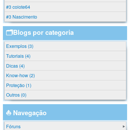
#3 coiote64
#3 Nascimento
🗂️Blogs por categoria
Exemplos (3)
Tutoriais (4)
Dicas (4)
Know-how (2)
Proteção (1)
Outros (0)
⛵ Navegação
Fóruns