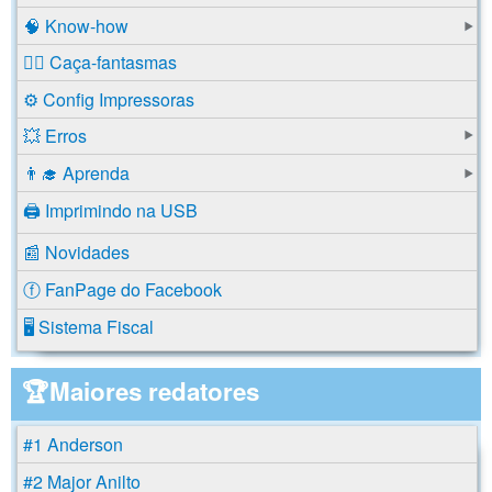
🧠 Know-how
🕵️‍♂️ Caça-fantasmas
⚙️ Config Impressoras
💥 Erros
👨‍🎓 Aprenda
🖨️ Imprimindo na USB
📰 Novidades
ⓕ FanPage do Facebook
🖥️ Sistema Fiscal
🏆Maiores redatores
#1 Anderson
#2 Major Anilto