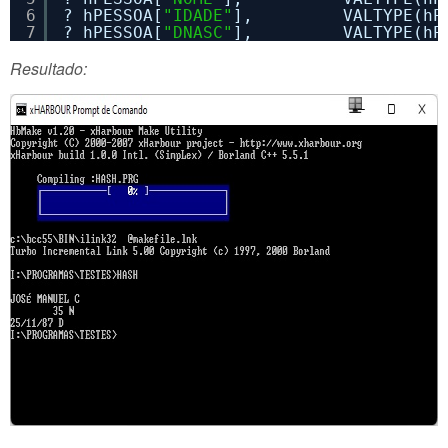
6
? hPESSOA[
"IDADE"
],         VALTYPE(hP
7
? hPESSOA[
"DNASC"
],         VALTYPE(hP
Resultado: