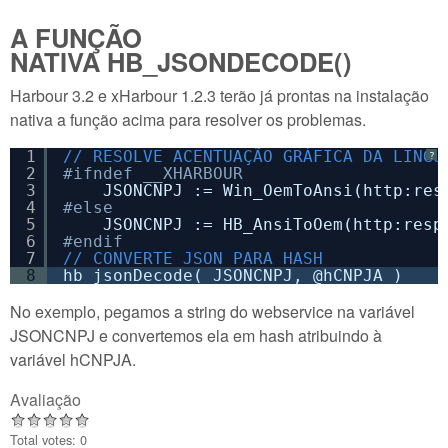
A FUNÇÃO
NATIVA HB_JSONDECODE()
Harbour 3.2 e xHarbour 1.2.3 terão já prontas na instalação
nativa a função acima para resolver os problemas.
1
// RESOLVE ACENTUAÇÃO GRÁFICA DA LINGU
?
2
#ifndef __XHARBOUR  
3
JSONCNPJ := Win_OemToAnsi(http:res
4
#else
5
JSONCNPJ := HB_AnsiToOem(http:resp
6
#endif
7
// CONVERTE JSON PARA HASH
8
hb_jsonDecode( JSONCNPJ, @hCNPJA )
No exemplo, pegamos a string do webservice na variável
JSONCNPJ e convertemos ela em hash atribuindo à
variável hCNPJA.
Avaliação
Total votes: 0