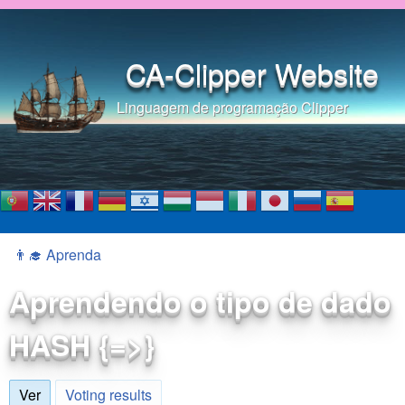
Pular para o conteúdo
principal
CA-Clipper Website
Linguagem de programação Clipper
👨‍🎓 Aprenda
Você está aqui
Aprendendo o tipo de dado
HASH {=>}
Ver
(aba ativa)
Voting results