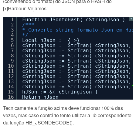
(convertendo o formato) do JSON para o HASH do
[x]Harbour. Vejamos:
1
Function JSontoHash( cStringJson )
?
2
/***
3
* Converte string formato Json em Has
4
*/
5
Local hJson := {=>}
6
cStringJson := StrTran( cStringJson,
'
7
cStringJson := StrTran( cStringJson,
'
8
cStringJson := StrTran( cStringJson,
'
9
cStringJson := StrTran( cStringJson,
'
10
cStringJson := StrTran( cStringJson,
'
11
cStringJson := StrTran( cStringJson,
'
12
cStringJson := StrTran( cStringJson,
'
13
cStringJson := StrTran( cStringJson,
'
14
cStringJson := StrTran( cStringJson,
"
15
hJSon := &( cStringJson )
16
Return hJson
Tecnicamente a função acima deve funcionar 100% das
vezes, mas caso contrário tente utilizar a lib correspondente
da função HB_JSONDECODE().