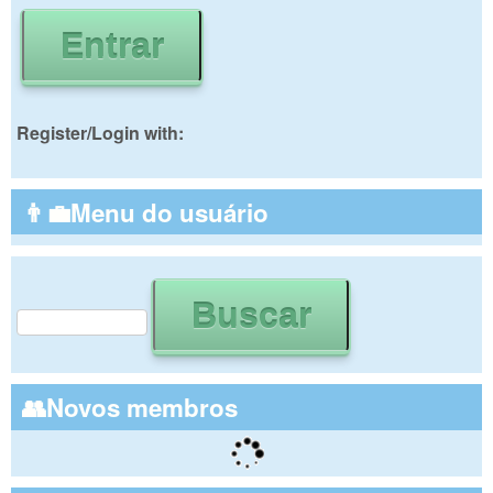
Register/Login with:
👨‍💼Menu do usuário
Buscar
Formulário de busca
👥Novos membros