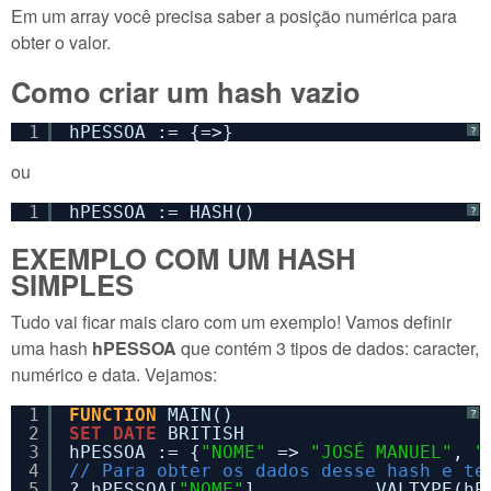
Em um array você precisa saber a posição numérica para
obter o valor.
Como criar um hash vazio
1
hPESSOA := {=>} 
?
ou
1
hPESSOA := HASH()
?
EXEMPLO COM UM HASH
SIMPLES
Tudo vai ficar mais claro com um exemplo! Vamos definir
uma hash
hPESSOA
que contém 3 tipos de dados: caracter,
numérico e data. Vejamos:
1
FUNCTION
MAIN()
?
2
SET
DATE
BRITISH
3
hPESSOA := {
"NOME"
=> 
"JOSÉ MANUEL"
, 
"
4
// Para obter os dados desse hash e te
5
? hPESSOA[
"NOME"
],          VALTYPE(hP