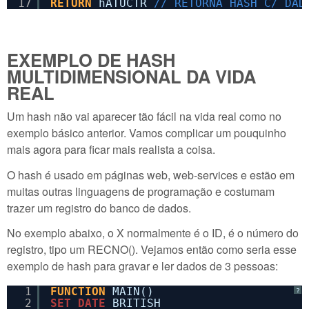
17
RETURN
hATUCTR 
// RETORNA HASH C/ DAD
EXEMPLO DE HASH
MULTIDIMENSIONAL DA VIDA
REAL
Um hash não vai aparecer tão fácil na vida real como no
exemplo básico anterior. Vamos complicar um pouquinho
mais agora para ficar mais realista a coisa.
O hash é usado em páginas web, web-services e estão em
muitas outras linguagens de programação e costumam
trazer um registro do banco de dados.
No exemplo abaixo, o X normalmente é o ID, é o número do
registro, tipo um RECNO(). Vejamos então como seria esse
exemplo de hash para gravar e ler dados de 3 pessoas:
1
FUNCTION
MAIN()
?
2
SET
DATE
BRITISH