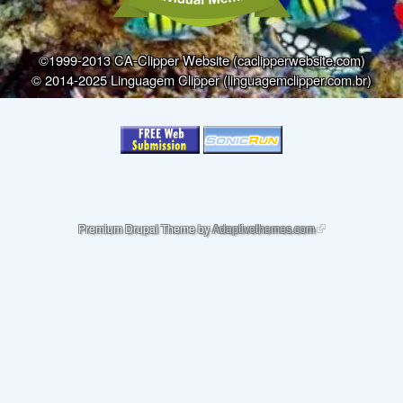
©1999-2013 CA-Clipper Website (caclipperwebsite.com)
© 2014-2025 Linguagem Clipper (linguagemclipper.com.br)
(link is external)
Premium Drupal Theme by
Adaptivethemes.com