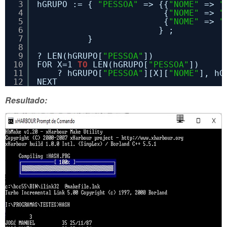
3
hGRUPO := { 
"PESSOA"
=> {{
"NOME"
=> 
"
4
{
"NOME"
=> 
"
5
{
"NOME"
=> 
"
6
} ;
7
} 
8
9
? LEN(hGRUPO[
"PESSOA"
])
10
FOR X=1 
TO
LEN(hGRUPO[
"PESSOA"
])
11
? hGRUPO[
"PESSOA"
][X][
"NOME"
], hG
12
NEXT   
Resultado: