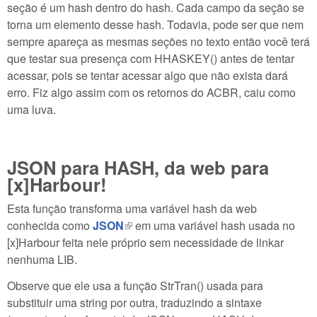
seção é um hash dentro do hash. Cada campo da seção se
torna um elemento desse hash. Todavia, pode ser que nem
sempre apareça as mesmas seções no texto então você terá
que testar sua presença com HHASKEY() antes de tentar
acessar, pois se tentar acessar algo que não exista dará
erro. Fiz algo assim com os retornos do ACBR, caiu como
uma luva.
JSON para HASH, da web para
[x]Harbour!
Esta função transforma uma variável hash da web
conhecida como
JSON
(link is external)
em uma variável hash usada no
[x]Harbour feita nele próprio sem necessidade de linkar
nenhuma LIB.
Observe que ele usa a função StrTran() usada para
substituir uma string por outra, traduzindo a sintaxe