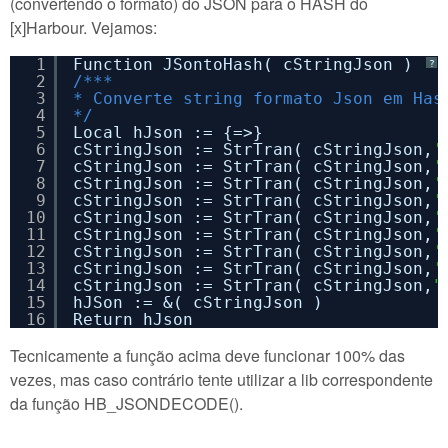
(convertendo o formato) do JSON para o HASH do
[x]Harbour. Vejamos:
1
Function JSontoHash( cStringJson )
?
2
/***
3
* Converte string formato Json em Has
4
*/
5
Local hJson := {=>}
6
cStringJson := StrTran( cStringJson,
'
7
cStringJson := StrTran( cStringJson,
'
8
cStringJson := StrTran( cStringJson,
'
9
cStringJson := StrTran( cStringJson,
'
10
cStringJson := StrTran( cStringJson,
'
11
cStringJson := StrTran( cStringJson,
'
12
cStringJson := StrTran( cStringJson,
'
13
cStringJson := StrTran( cStringJson,
'
14
cStringJson := StrTran( cStringJson,
"
15
hJSon := &( cStringJson )
16
Return hJson
Tecnicamente a função acima deve funcionar 100% das
vezes, mas caso contrário tente utilizar a lib correspondente
da função HB_JSONDECODE().