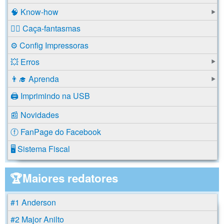
🧠 Know-how
🕵️‍♂️ Caça-fantasmas
⚙️ Config Impressoras
💥 Erros
👨‍🎓 Aprenda
🖨️ Imprimindo na USB
📰 Novidades
ⓕ FanPage do Facebook
🖥️ Sistema Fiscal
🏆Maiores redatores
#1 Anderson
#2 Major Anilto