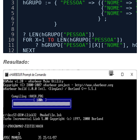
3
hGRUPO := { 
"PESSOA"
=> {{
"NOME"
=> 
"
4
{
"NOME"
=> 
"
5
{
"NOME"
=> 
"
6
} ;
7
} 
8
9
? LEN(hGRUPO[
"PESSOA"
])
10
FOR X=1 
TO
LEN(hGRUPO[
"PESSOA"
])
11
? hGRUPO[
"PESSOA"
][X][
"NOME"
], hG
12
NEXT   
Resultado: