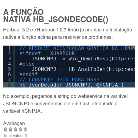
A FUNÇÃO
NATIVA HB_JSONDECODE()
Harbour 3.2 e xHarbour 1.2.3 terão já prontas na instalação
nativa a função acima para resolver os problemas.
1
// RESOLVE ACENTUAÇÃO GRÁFICA DA LINGU
?
2
#ifndef __XHARBOUR  
3
JSONCNPJ := Win_OemToAnsi(http:res
4
#else
5
JSONCNPJ := HB_AnsiToOem(http:resp
6
#endif
7
// CONVERTE JSON PARA HASH
8
hb_jsonDecode( JSONCNPJ, @hCNPJA )
No exemplo, pegamos a string do webservice na variável
JSONCNPJ e convertemos ela em hash atribuindo à
variável hCNPJA.
Avaliação
Total votes: 0