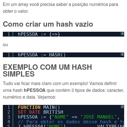
Em um array você precisa saber a posição numérica para
obter o valor.
Como criar um hash vazio
1
hPESSOA := {=>} 
?
ou
1
hPESSOA := HASH()
?
EXEMPLO COM UM HASH
SIMPLES
Tudo vai ficar mais claro com um exemplo! Vamos definir
uma hash
hPESSOA
que contém 3 tipos de dados: caracter,
numérico e data. Vejamos:
1
FUNCTION
MAIN()
?
2
SET
DATE
BRITISH
3
hPESSOA := {
"NOME"
=> 
"JOSÉ MANUEL"
, 
"
4
// Para obter os dados desse hash e te
5
? hPESSOA[
"NOME"
],          VALTYPE(hP