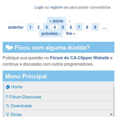
Login
ou
registre-se
para postar comentários
« início
‹
Páginas
anterior
1
2
3
4
5
6
7
8
9
…
próximo ›
fim »
🗫 Ficou com alguma dúvida?
Publique sua questão no
Fórum do CA-Clipper Website
e
continue a discussão com outros programadores.
Menu Principal
🏠 Home
⁉️ Fórum Discourse
📁 Downloads
💡 Dicas