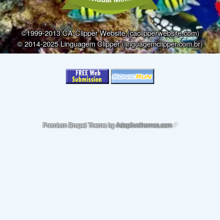
©1999-2013 CA-Clipper Website (caclipperwebsite.com)
© 2014-2025 Linguagem Clipper (linguagemclipper.com.br)
(link is external)
Premium Drupal Theme by
Adaptivethemes.com