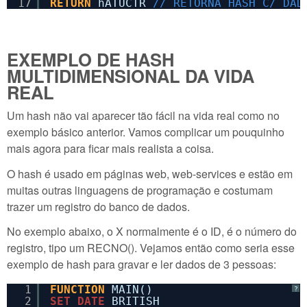
17
RETURN
hATUCTR 
// RETORNA HASH C/ DAD
EXEMPLO DE HASH
MULTIDIMENSIONAL DA VIDA
REAL
Um hash não vai aparecer tão fácil na vida real como no
exemplo básico anterior. Vamos complicar um pouquinho
mais agora para ficar mais realista a coisa.
O hash é usado em páginas web, web-services e estão em
muitas outras linguagens de programação e costumam
trazer um registro do banco de dados.
No exemplo abaixo, o X normalmente é o ID, é o número do
registro, tipo um RECNO(). Vejamos então como seria esse
exemplo de hash para gravar e ler dados de 3 pessoas:
1
FUNCTION
MAIN()
?
2
SET
DATE
BRITISH