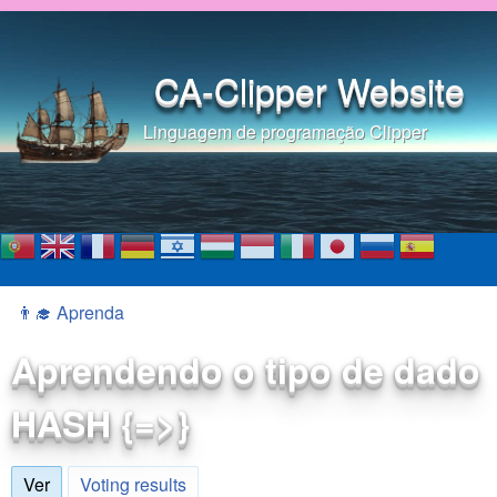
Pular para o conteúdo
principal
CA-Clipper Website
Linguagem de programação Clipper
👨‍🎓 Aprenda
Você está aqui
Aprendendo o tipo de dado
HASH {=>}
Ver
(aba ativa)
Voting results