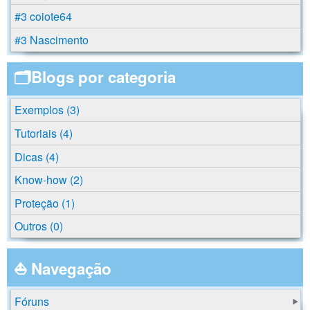
#3 coiote64
#3 Nascimento
🗂️Blogs por categoria
Exemplos (3)
Tutoriais (4)
Dicas (4)
Know-how (2)
Proteção (1)
Outros (0)
⛵ Navegação
Fóruns