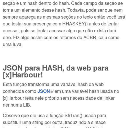
seção é um hash dentro do hash. Cada campo da seção se
torna um elemento desse hash. Todavia, pode ser que nem
sempre apareça as mesmas seções no texto então você terá
que testar sua presença com HHASKEY() antes de tentar
acessar, pois se tentar acessar algo que não exista dará
erro. Fiz algo assim com os retornos do ACBR, caiu como
uma luva.
JSON para HASH, da web para
[x]Harbour!
Esta função transforma uma variável hash da web
conhecida como
JSON
(link is external)
em uma variável hash usada no
[x]Harbour feita nele próprio sem necessidade de linkar
nenhuma LIB.
Observe que ele usa a função StrTran() usada para
substituir uma string por outra, traduzindo a sintaxe