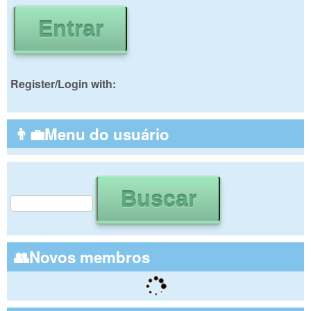
Register/Login with:
👨‍💼Menu do usuário
Buscar
Formulário de busca
👥Novos membros