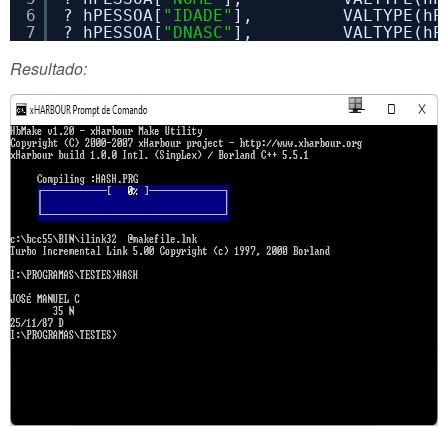
6
? hPESSOA[
"IDADE"
],         VALTYPE(hP
7
? hPESSOA[
"DNASC"
],         VALTYPE(hP
Resultado: