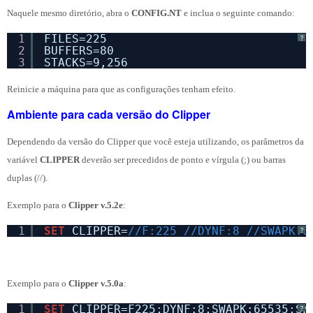
Naquele mesmo diretório, abra o
CONFIG.NT
e inclua o seguinte comando:
1
FILES=225
?
2
BUFFERS=80
3
STACKS=9,256
Reinicie a máquina para que as configurações tenham efeito.
Ambiente para cada versão do Clipper
Dependendo da versão do Clipper que você esteja utilizando, os parâmetros da
variável
CLIPPER
deverão ser precedidos de ponto e vírgula (;) ou barras
duplas (//).
Exemplo para o
Clipper v.5.2e
:
1
SET
CLIPPER=
//F:225 //DYNF:8 //SWAPK:6
?
Exemplo para o
Clipper v.5.0a
:
1
SET
CLIPPER=F225;DYNF:8;SWAPK:65535;SW
?