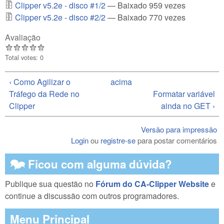
Clipper v5.2e - disco #1/2
— Baixado 959 vezes
Clipper v5.2e - disco #2/2
— Baixado 770 vezes
Avaliação
Total votes: 0
‹ Como Agilizar o
acima
Tráfego da Rede no
Formatar variável
Clipper
ainda no GET ›
Versão para impressão
Login
ou
registre-se
para postar comentários
🗫 Ficou com alguma dúvida?
Publique sua questão no
Fórum do CA-Clipper Website
e
continue a discussão com outros programadores.
Menu Principal