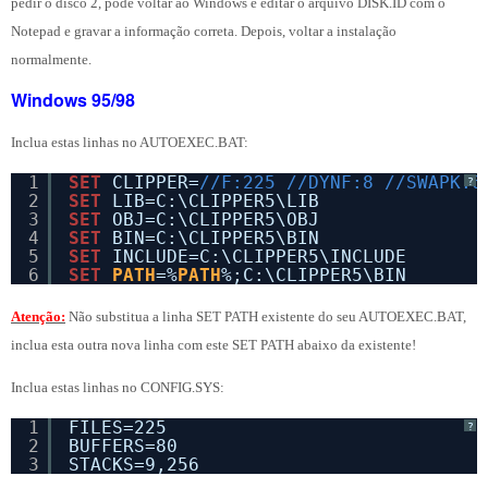
pedir o disco 2, pode voltar ao Windows e editar o arquivo DISK.ID com o
Notepad e gravar a informação correta. Depois, voltar a instalação
normalmente.
Windows 95/98
Inclua estas linhas no AUTOEXEC.BAT:
1
SET
CLIPPER=
//F:225 //DYNF:8 //SWAPK:6
?
2
SET
LIB=C:\CLIPPER5\LIB
3
SET
OBJ=C:\CLIPPER5\OBJ
4
SET
BIN=C:\CLIPPER5\BIN
5
SET
INCLUDE=C:\CLIPPER5\INCLUDE
6
SET
PATH
=%
PATH
%;C:\CLIPPER5\BIN
Atenção:
Não substitua a linha SET PATH existente do seu AUTOEXEC.BAT,
inclua esta outra nova linha com este SET PATH abaixo da existente!
Inclua estas linhas no CONFIG.SYS:
1
FILES=225
?
2
BUFFERS=80
3
STACKS=9,256