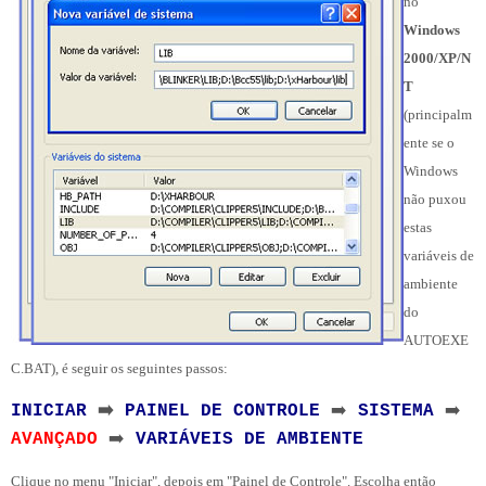
no
Windows
2000/XP/N
T
(principalm
ente se o
Windows
não puxou
estas
variáveis de
ambiente
do
AUTOEXE
C.BAT), é seguir os seguintes passos:
➡️
➡️
➡️
INICIAR
PAINEL DE CONTROLE
SISTEMA
➡️
AVANÇADO
VARIÁVEIS DE AMBIENTE
Clique no menu "Iniciar", depois em "Painel de Controle". Escolha então