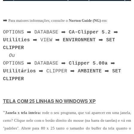
➡️
Para maiores informações, consulte o
Norton Guide (NG)
em:
➡️
➡️
➡️
OPTIONS
DATABASE
CA-Clipper 5.2
➡️
➡️
➡️
Utilities
VIEW
ENVIRONMENT
SET
CLIPPER
Ou
➡️
➡️
➡️
OPTIONS
DATABASE
Clipper 5.00a
➡️
➡️
➡️
Utilitários
CLIPPER
AMBIENTE
SET
CLIPPER
TELA COM 25 LINHAS NO WINDOWS XP
"Janela x tela inteira:
rode o seu programa, que vai aparecer em uma janela,
certo? Clique nele com o botão direito do mouse (na barra de tarefas) e vá em
"padrões". Altere para 80 x 25 tanto o tamanho do buffer da tela quanto o