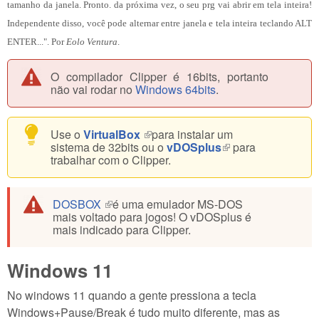
tamanho da janela. Pronto. da próxima vez, o seu prg vai abrir em tela inteira!
Independente disso, você pode alternar entre janela e tela inteira teclando ALT
ENTER...". Por
Eolo Ventura
.
O compilador Clipper é 16bits, portanto
não vai rodar no
Windows 64bits
.
Use o
VirtualBox
(link is external)
para instalar um
sistema de 32bits ou o
vDOSplus
(link is external)
para
trabalhar com o Clipper.
DOSBOX
(link is external)
é uma emulador MS-DOS
mais voltado para jogos! O vDOSplus é
mais indicado para Clipper.
Windows 11
No windows 11 quando a gente pressiona a tecla
Windows+Pause/Break é tudo muito diferente, mas as