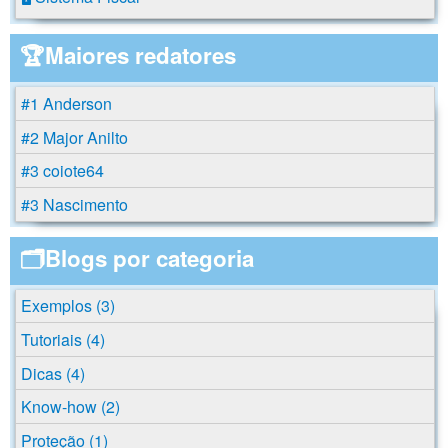
🏆Maiores redatores
#1 Anderson
#2 Major Anilto
#3 coiote64
#3 Nascimento
🗂️Blogs por categoria
Exemplos (3)
Tutoriais (4)
Dicas (4)
Know-how (2)
Proteção (1)