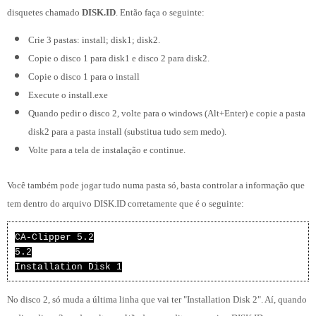
disquetes chamado
DISK.ID
. Então faça o seguinte:
Crie 3 pastas: install; disk1; disk2.
Copie o disco 1 para disk1 e disco 2 para disk2.
Copie o disco 1 para o install
Execute o install.exe
Quando pedir o disco 2, volte para o windows (Alt+Enter) e copie a pasta
disk2 para a pasta install (substitua tudo sem medo).
Volte para a tela de instalação e continue.
Você também pode jogar tudo numa pasta só, basta controlar a informação que
tem dentro do arquivo DISK.ID corretamente que é o seguinte:
CA-Clipper
5.2
5.2
Installation Disk 1
No disco 2, só muda a última linha que vai ter "Installation Disk 2". Aí, quando