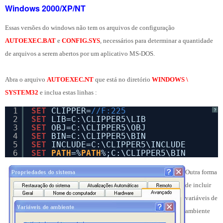
Windows 2000/XP/NT
Essas versões do windows não tem os arquivos de configuração
AUTOEXEC.BAT
e
CONFIG.SYS
, necessários para determinar a quantidade
de arquivos a serem abertos por um aplicativo MS-DOS.
Abra o arquivo
AUTOEXEC.NT
que está no diretório
WINDOWS \
SYSTEM32
e inclua estas linhas :
1
SET
CLIPPER=
//F:225
?
2
SET
LIB=C:\CLIPPER5\LIB
3
SET
OBJ=C:\CLIPPER5\OBJ
4
SET
BIN=C:\CLIPPER5\BIN
5
SET
INCLUDE=C:\CLIPPER5\INCLUDE
6
SET
PATH
=%
PATH
%;C:\CLIPPER5\BIN
Outra forma
de incluir
variáveis de
ambiente