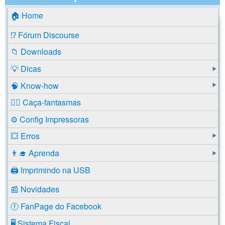
🏠 Home
⁉️ Fórum Discourse
📁 Downloads
💡 Dicas
🧠 Know-how
🕵️‍♂️ Caça-fantasmas
⚙️ Config Impressoras
💥 Erros
👨‍🎓 Aprenda
🖨️ Imprimindo na USB
📰 Novidades
ⓕ FanPage do Facebook
🖥️ Sistema Fiscal