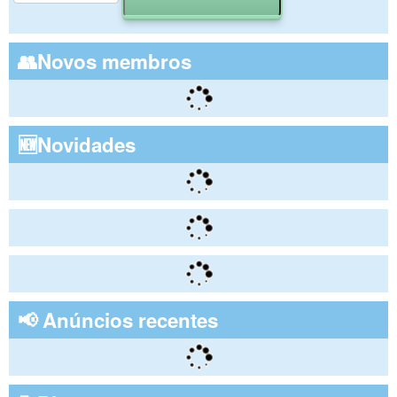
👥Novos membros
🆕Novidades
📢 Anúncios recentes