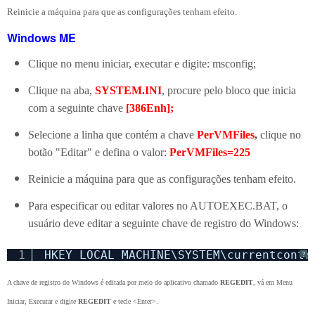
Reinicie a máquina para que as configurações tenham efeito.
Windows ME
Clique no menu iniciar, executar e digite: msconfig;
Clique na aba,
SYSTEM.INI
, procure pelo bloco que inicia
com a seguinte chave
[386Enh];
Selecione a linha que contém a chave
PerVMFiles
,
clique no
botão "Editar" e defina o valor:
PerVMFiles=225
Reinicie a máquina para que as configurações tenham efeito.
Para especificar ou editar valores no AUTOEXEC.BAT, o
usuário deve editar a seguinte chave de registro do Windows:
1
HKEY_LOCAL_MACHINE\SYSTEM\currentcontr
?
A chave de registro do Windows é editada por meio do aplicativo chamado
REGEDIT
, vá em Menu
Iniciar, Executar e digite
REGEDIT
e tecle <Enter>.