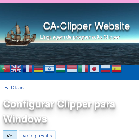
Pular para o conteúdo
principal
CA-Clipper Website
Linguagem de programação Clipper
💡 Dicas
Você está aqui
Configurar Clipper para
Windows
Ver
(aba ativa)
Voting results