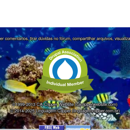
r comentários, tirar dúvidas no fórum, compartilhar arquivos, visualiz
©1999-2013 CA-Clipper Website (caclipperwebsite.com)
© 2014-2025 Linguagem Clipper (linguagemclipper.com.br)