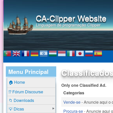
CA-Clipper Website
Linguagem de programação Clipper
Classificado
Menu Principal
🏠 Home
Only one Classified Ad.
⁉️ Fórum Discourse
Categorias
📁 Downloads
Vende-se
- Anuncie aqui o 
💡 Dicas
Procura-se
- Anuncie aqui o