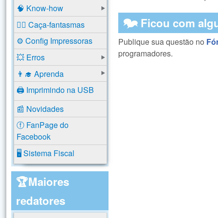
🧠 Know-how
🗫 Ficou com alg
🕵️‍♂️ Caça-fantasmas
⚙️ Config Impressoras
Publique sua questão no
Fó
programadores.
💥 Erros
👨‍🎓 Aprenda
🖨️ Imprimindo na USB
📰 Novidades
ⓕ FanPage do
Facebook
🖥️ Sistema Fiscal
🏆Maiores
redatores