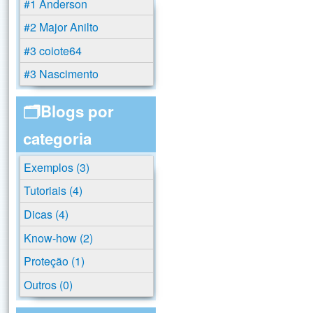
#1 Anderson
#2 Major Anilto
#3 coiote64
#3 Nascimento
🗂️Blogs por
categoria
Exemplos (3)
Tutoriais (4)
Dicas (4)
Know-how (2)
Proteção (1)
Outros (0)