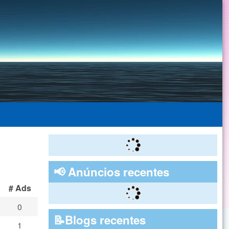
📢 Anúncios recentes
# Ads
0
📝Blogs recentes
1