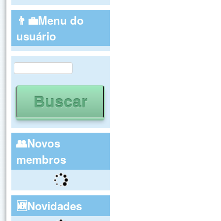
👨‍💼Menu do
usuário
Buscar
Formulário de busca
👥Novos
membros
🆕Novidades