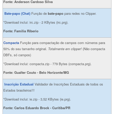
Fonte:
Anderson Cardoso Silva
Bate-papo (Chat)
Função de
bate-papo
para redes no Clipper.
*Download inclui: irc.zip - 2 KBytes (irc.prg).
Fonte:
Familia Riberio
Compacta
Função para compactação de campos com números para
50% do seu tamanho original.
Totalmente em clipper!
(Não compacta
DBFs, só campos)
*Download inclui: compacta.zip - 779 Bytes (compacta.prg).
Fonte:
Gualter Couto - Belo Horizonte/MG
Inscrição Estadual
Validador de Inscrições Estaduais de todos os
Estados brasileiros!!!
*Download inclui: ie.zip - 3,52 KBytes (ie.prg).
Fonte: Carlos Eduardo Brock - Curitiba/PR