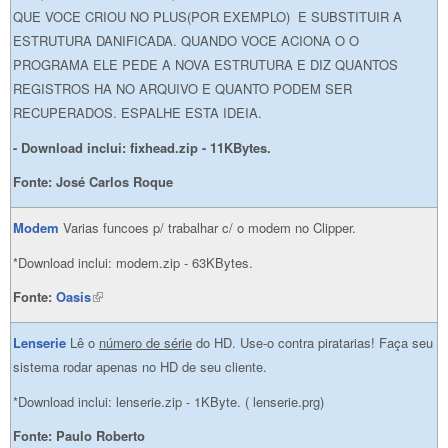
QUE VOCE CRIOU NO PLUS(POR EXEMPLO) E SUBSTITUIR A
ESTRUTURA DANIFICADA. QUANDO VOCE ACIONA O O
PROGRAMA ELE PEDE A NOVA ESTRUTURA E DIZ QUANTOS
REGISTROS HA NO ARQUIVO E QUANTO PODEM SER
RECUPERADOS. ESPALHE ESTA IDEIA.
- Download inclui: fixhead.zip - 11KBytes.
Fonte: José Carlos Roque
Modem
Varias funcoes p/ trabalhar c/ o modem no Clipper.
*Download inclui: modem.zip - 63KBytes.
Fonte:
Oasis
(link is external)
Lenserie
Lê o
número de série
do HD. Use-o contra piratarias! Faça seu
sistema rodar apenas no HD de seu cliente.
*Download inclui: lenserie.zip - 1KByte. ( lenserie.prg)
Fonte: Paulo Roberto