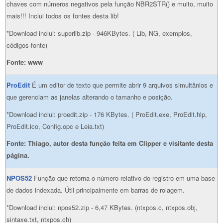
chaves com números negativos pela função NBR2STR() e muito, muito
mais!!! Inclui todos os fontes desta lib!
*Download inclui: superlib.zip - 946KBytes. ( Lib, NG, exemplos,
códigos-fonte)
Fonte: www
ProEdit
É um editor de texto que permite abrir 9 arquivos simultânios e
que gerenciam as janelas alterando o tamanho e posição.
*Download inclui: proedit.zip - 176 KBytes. ( ProEdit.exe, ProEdit.hlp,
ProEdit.ico, Config.opc e Leia.txt)
Fonte: Thiago, autor desta função feita em Clipper e visitante desta
página.
NPOS52
Função que retorna o número relativo do registro em uma base
de dados indexada. Útil principalmente em barras de rolagem.
*Download inclui: npos52.zip - 6,47 KBytes. (ntxpos.c, ntxpos.obj,
sintaxe.txt, ntxpos.ch)