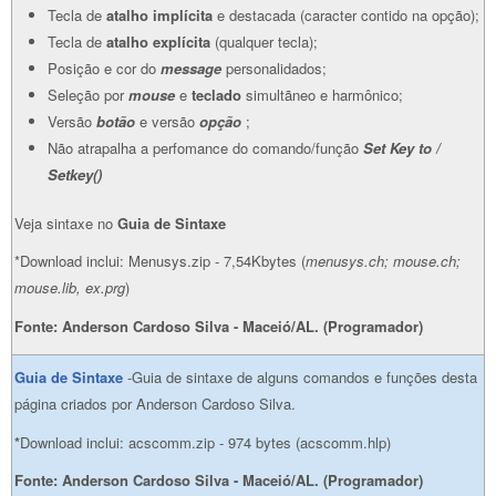
Tecla de
atalho implícita
e destacada (caracter contido na opção);
Tecla de
atalho explícita
(qualquer tecla);
Posição e cor do
message
personalidados;
Seleção por
mouse
e
teclado
simultãneo e harmônico;
Versão
botão
e versão
opção
;
Não atrapalha a perfomance do comando/função
Set Key to /
Setkey()
Veja sintaxe no
Guia de Sintaxe
*Download inclui: Menusys.zip - 7,54Kbytes (
menusys.ch; mouse.ch;
mouse.lib, ex.prg
)
Fonte: Anderson Cardoso Silva - Maceió/AL. (Programador)
Guia de Sintaxe
-Guia de sintaxe de alguns comandos e funções desta
página criados por Anderson Cardoso Silva.
*
Download inclui: acscomm.zip - 974 bytes (acscomm.hlp)
Fonte: Anderson Cardoso Silva - Maceió/AL. (Programador)