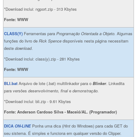
*Download inclui: ngport.zip - 313 Kbytes
Fonte: WWW
CLASS(Y)
Ferramentas para
Programação Orientada a Objeto.
Algumas
funções do livro de
Rick Spence
disponíveis nesta página necessitam
deste
download
.
*Download inclui: class(y).zip - 281 Kbytes
Fonte: WWW
BLI.bat
Arquivo de lote (.bat) multilinkador para o
Blinker
. Linkedita
para versões
desenvolvimento, final
e
demonstração.
*Download inclui: bli.zip - 9.61 Kbytes
Fonte: Anderson Cardoso Silva - Maceió/AL. (Programador)
DICA
ON-LINE
Ponha uma dica (
Hint
do Windows) para cada GET do
seu sistema. É simples e funciona em qualquer versão do Clipper.