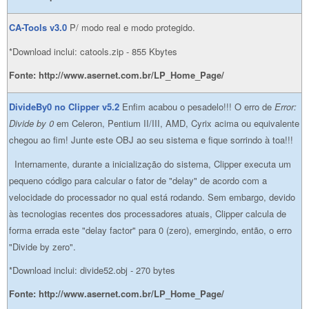
CA-Tools v3.0
P/ modo real e modo protegido.
*Download inclui: catools.zip - 855 Kbytes
Fonte: http://www.asernet.com.br/LP_Home_Page/
DivideBy0 no Clipper v5.2
Enfim acabou o pesadelo!!! O erro de
Error:
Divide by 0
em Celeron, Pentium II/III, AMD, Cyrix acima ou equivalente
chegou ao fim! Junte este OBJ ao seu sistema e fique sorrindo à toa!!!
Internamente, durante a inicialização do sistema, Clipper executa um
pequeno código para calcular o fator de "delay" de acordo com a
velocidade do processador no qual está rodando. Sem embargo, devido
às tecnologias recentes dos processadores atuais, Clipper calcula de
forma errada este "delay factor" para 0 (zero), emergindo, então, o erro
"Divide by zero".
*Download inclui: divide52.obj - 270 bytes
Fonte: http://www.asernet.com.br/LP_Home_Page/