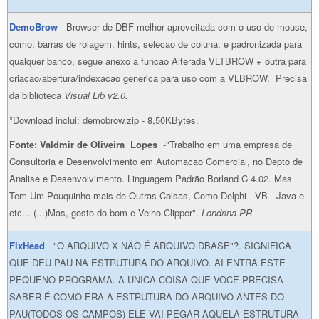
DemoBrow
Browser de DBF melhor aproveitada com o uso do mouse,
como: barras de rolagem, hints, selecao de coluna, e padronizada para
qualquer banco, segue anexo a funcao Alterada VLTBROW + outra para
criacao/abertura/indexacao generica para uso com a VLBROW. Precisa
da biblioteca
Visual Lib v2.0.
*Download inclui: demobrow.zip - 8,50KBytes.
Fonte: Valdmir de Oliveira Lopes
-"Trabalho em uma empresa de
Consultoria e Desenvolvimento em Automacao Comercial, no Depto de
Analise e Desenvolvimento. Linguagem Padrão Borland C 4.02. Mas
Tem Um Pouquinho mais de Outras Coisas, Como Delphi - VB - Java e
etc... (...)Mas, gosto do bom e Velho Clipper".
Londrina-PR
FixHead
"O ARQUIVO X NÃO É ARQUIVO DBASE"?. SIGNIFICA
QUE DEU PAU NA ESTRUTURA DO ARQUIVO. AI ENTRA ESTE
PEQUENO PROGRAMA. A UNICA COISA QUE VOCE PRECISA
SABER É COMO ERA A ESTRUTURA DO ARQUIVO ANTES DO
PAU(TODOS OS CAMPOS) ELE VAI PEGAR AQUELA ESTRUTURA