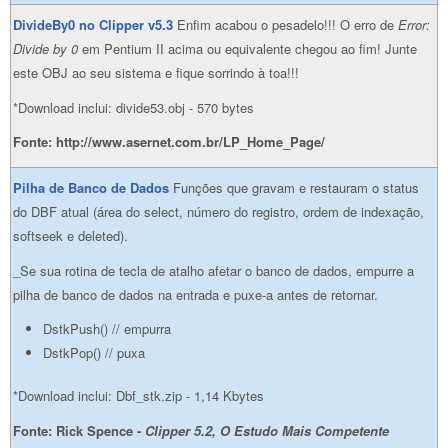
DivideBy0 no Clipper v5.3
Enfim acabou o pesadelo!!! O erro de
Error:
Divide by 0
em Pentium II acima ou equivalente chegou ao fim! Junte
este OBJ ao seu sistema e fique sorrindo à toa!!!
*Download inclui: divide53.obj - 570 bytes
Fonte: http://www.asernet.com.br/LP_Home_Page/
Pilha de Banco de Dados
Funções que gravam e restauram o status
do DBF atual (área do select, número do registro, ordem de indexação,
softseek e deleted).
_Se sua rotina de tecla de atalho afetar o banco de dados, empurre a
pilha de banco de dados na entrada e puxe-a antes de retornar.
DstkPush() // empurra
DstkPop() // puxa
*Download inclui: Dbf_stk.zip - 1,14 Kbytes
Fonte: Rick Spence -
Clipper 5.2, O Estudo Mais Competente