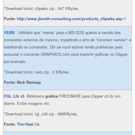
*Download inclui: clipwks.zip - 347 KBytes.
Fonte:
http://www.jbooth-consulting.com/products_clipwks.asp
(link
sends
VERS
Utilitário que "mente" para o MS-DOS quanto à versão dos
e-mail)
comandos externos do mesmo, impedindo o erro de "incorrect version" e
habilitando os comandos. Útil se você estiver tendo problemas para
executar o comando GRAPHICS.com para imprimir gráficos no Clipper,
por exemplo.
*Download inclui: vers.zip - 2 KBytes.
Fonte:
Nick Ramsay
FGL Li
b v3
Biblioteca
gráfica
FREEWARE para Clipper v5.2c em
diante. Exibe imagens etc.
*Download inclui: fgl_v30.zip - 996KBytes.
Fonte:
The-Oasi
(link is external)
s