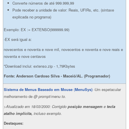
Converte números de até 999.999,99
Pode receber a unidade de valor: Reais, UFIRs, etc. (sintaxe
explicada no programa)
Exemplo: EX := EXTENSO(999999.99)
-EX será igual a:
novecentos e noventa e nove mil, novecentos e noventa e nove reais e
noventa e nove centavos
*Download inclui: extenso.zip - 1,79Kbytes
Fonte: Anderson Cardoso Silva - Maceió/AL. (Programador)
Sistema de Menus Baseado em Mouse
(
MenuSys)
-Um espetacular
melhoramento de
@ prompt
/
menu to.
>Atualizado em 18/03/2000: Corrigido
posição
mensagem
e
tecla
atalho implícita,
incluso exemplo.
Destaques: