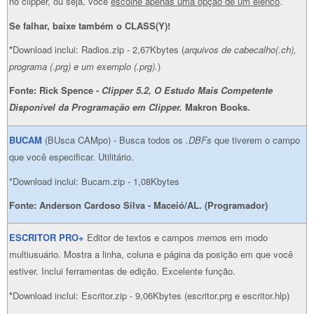
no clipper, ou seja, você
escolhe apenas uma opção de um elenco
.
Se falhar, baixe também o CLASS(Y)!
*
Download inclui: Radios.zip - 2,67Kbytes (
arquivos de cabecalho(.ch),
programa (.prg) e um exemplo (.prg).
)
Fonte: Rick Spence -
Clipper 5.2, O Estudo Mais Competente
Disponível da Programação em Clipper.
Makron Books.
BUCAM
(BUsca CAMpo) - Busca todos os
.DBFs
que tiverem o campo
que você especificar. Utilitário.
*Download inclui: Bucam.zip - 1,08Kbytes
Fonte: Anderson Cardoso Silva - Maceió/AL. (Programador)
ESCRITOR PRO+
Editor de textos e campos
memo
s em modo
multiusuário. Mostra a linha, coluna e página da posição em que você
estiver. Inclui ferramentas de edição. Excelente função.
*
Download inclui: Escritor.zip - 9,06Kbytes (escritor.prg e escritor.hlp)