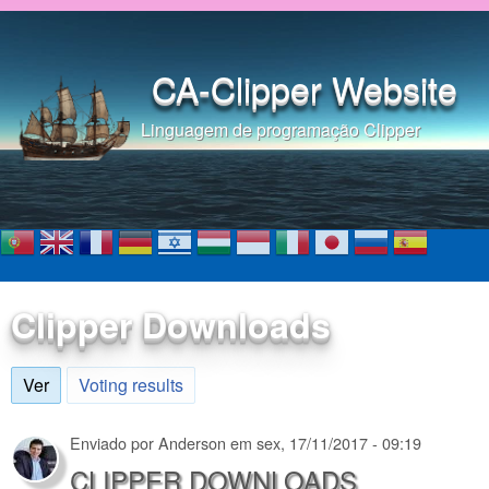
Pular para o conteúdo
principal
CA-Clipper Website
Linguagem de programação Clipper
Clipper Downloads
Ver
(aba ativa)
Voting results
Enviado por
Anderson
em
sex, 17/11/2017 - 09:19
CLIPPER DOWNLOADS