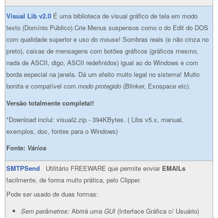
Visual Lib v2.0
É uma biblioteca de visual gráfico de tela em modo
texto (Domínio Público).Crie Menus suspensos como o do Edit do DOS
com qualidade superior e uso do mouse! Sombras reais (e não cinza no
preto), caixas de mensagens com botões gráficos (gráficos mesmo,
nada de ASCII, digo, ASCII redefinidos) igual ao do Windows e com
borda especial na janela. Dá um efeito muito legal no sistema! Muito
bonita e compatível com
modo protegido
(Blinker, Exospace etc).
Versão totalmente completa!!
*Download inclui: visual2.zip - 394KBytes. ( Libs v5.x, manual,
exemplos, doc, fontes para o Windows)
Fonte:
Vários
SMTPSend
Utilitário FREEWARE que permite enviar
EMAILs
facilmente, de forma muito prática, pelo Clipper.
Pode ser usado de duas formas:
Sem parâmetros:
Abrirá uma
GUI
(Interface Gráfica c/ Usuário)