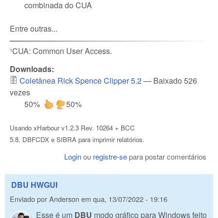
combinada do CUA
Entre outras...
¹CUA: Common User Access.
Downloads:
Coletânea Rick Spence Clipper 5.2
— Baixado 526
vezes
50%
50%
Usando xHarbour v1.2.3 Rev. 10264 + BCC
5.8, DBFCDX e SIBRA para imprimir relatórios.
Login
ou
registre-se
para postar comentários
DBU HWGUI
Enviado por
Anderson
em
qua, 13/07/2022 - 19:16
Esse é um
DBU
modo gráfico para Windows feito