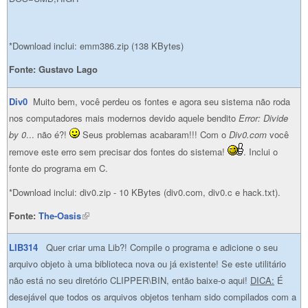
*Download inclui: emm386.zip (138 KBytes)
Fonte:
Gustavo Lago
Div0
Muito bem, você perdeu os fontes e agora seu sistema não roda
nos computadores mais modernos devido aquele bendito
Error: Divide
by 0
... não é?!
Seus problemas acabaram!!! Com o
Div0.com
você
remove este erro sem precisar dos fontes do sistema!
. Inclui o
fonte do programa em C.
*Download inclui: div0.zip - 10 KBytes (div0.com, div0.c e hack.txt).
Fonte:
The-Oasis
(link is external)
LIB314
Quer criar uma Lib?! Compile o programa e adicione o seu
arquivo objeto à uma biblioteca nova ou já existente! Se este utilitário
não está no seu diretório CLIPPER\BIN, então baixe-o aqui!
DICA:
É
desejável que todos os arquivos objetos tenham sido compilados com a