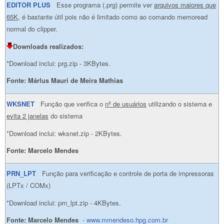
EDITOR PLUS
Esse programa (.prg) permite ver
arquivos maiores que
65K
, é bastante útil pois não é limitado como ao comando memoread
normal do clipper.
Downloads realizados:
*Download inclui: prg.zip - 3KBytes.
Fonte:
Márlus Mauri de Meira Mathias
WKSNET
Função que verifica o
nº de usuários
utilizando o sistema e
evita 2 janelas
do sistema
*Download inclui: wksnet.zip - 2KBytes.
Fonte: Marcelo Mendes
PRN_LPT
Função para verificação e controle de porta de impressoras
(LPTx / COMx)
*Download inclui: prn_lpt.zip - 4KBytes.
Fonte: Marcelo Mendes
-
www.mmendeso.hpg.com.br