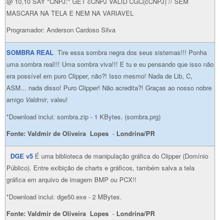
@ 10,10 SAY "CNPJ:" GET cCNPJ VALID CGC(cCNPJ) // SEM
MASCARA NA TELA E NEM NA VARIAVEL
Programador: Anderson Cardoso Silva
SOMBRA REAL
Tire essa sombra negra dos seus sistemas!!! Ponha
uma sombra real!!! Uma sombra viva!!! E tu e eu pensando que isso não
era possível em puro Clipper, não?! Isso mesmo! Nada de Lib, C,
ASM... nada disso! Puro Clipper! Não acredita?! Graças ao nosso nobre
amigo
Valdmir
, valeu!
*Download inclui: sombra.zip - 1 KBytes. (sombra.prg)
Fonte: Valdmir de Oliveira Lopes
-
Londrina/PR
DGE
v5
É uma biblioteca de manipulação gráfica do Clipper (Domínio
Público). Entre exibição de charts e gráficos, também salva a tela
gráfica em arquivo de imagem BMP ou PCX!!
*Download inclui: dge50.exe - 2 MBytes.
Fonte: Valdmir de Oliveira Lopes
-
Londrina/PR