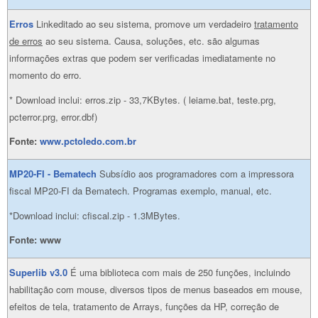
Erros
Linkeditado ao seu sistema, promove um verdadeiro
tratamento
de erros
ao seu sistema. Causa, soluções, etc. são algumas
informações extras que podem ser verificadas imediatamente no
momento do erro.
* Download inclui: erros.zip - 33,7KBytes. ( leiame.bat, teste.prg,
pcterror.prg, error.dbf)
Fonte:
www.pctoledo.com.br
MP20-FI - Bematech
Subsídio aos programadores com a impressora
fiscal MP20-FI da Bematech. Programas exemplo, manual, etc.
*Download inclui: cfiscal.zip - 1.3MBytes.
Fonte: www
Superlib v3.0
É uma biblioteca com mais de 250 funções, incluindo
habilitação com mouse, diversos tipos de menus baseados em mouse,
efeitos de tela, tratamento de Arrays, funções da HP, correção de