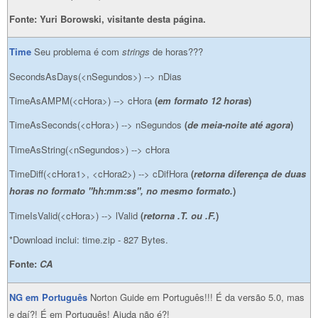
Fonte: Yuri Borowski, visitante desta página.
Time
Seu problema é com
strings
de horas???
SecondsAsDays(<nSegundos>) --> nDias
TimeAsAMPM(<cHora>) --> cHora
(
em formato 12 horas
)
TimeAsSeconds(<cHora>) --> nSegundos
(
de meia-noite até agora
)
TimeAsString(<nSegundos>) --> cHora
TimeDiff(<cHora1>, <cHora2>) --> cDifHora
(
retorna diferença de duas
horas no formato "hh:mm:ss", no mesmo formato.
)
TimeIsValid(<cHora>) --> lValid
(
retorna .T. ou .F.
)
*Download inclui: time.zip - 827 Bytes.
Fonte:
CA
NG em Português
Norton Guide em Português!!! É da versão 5.0, mas
e daí?! É em Português! Ajuda não é?!