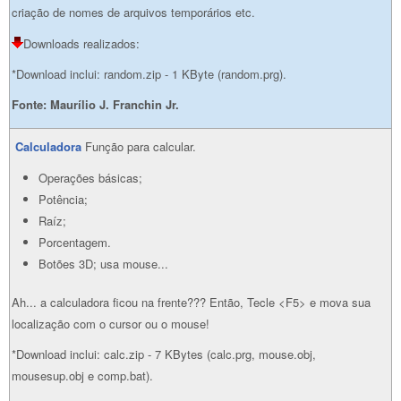
criação de nomes de arquivos temporários etc.
Downloads realizados:
*Download inclui: random.zip - 1 KByte (random.prg).
Fonte:
Maurílio J. Franchin Jr.
Calculadora
Função para calcular.
Operações básicas;
Potência;
Raíz;
Porcentagem.
Botões 3D; usa mouse...
Ah... a calculadora ficou na frente??? Então, Tecle <F5> e mova sua
localização com o cursor ou o mouse!
*Download inclui: calc.zip - 7 KBytes (calc.prg, mouse.obj,
mousesup.obj e comp.bat).