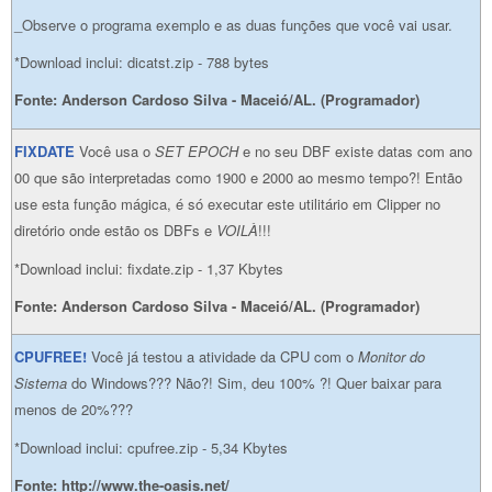
_Observe o programa exemplo e as duas funções que você vai usar.
*Download inclui: dicatst.zip - 788 bytes
Fonte: Anderson Cardoso Silva - Maceió/AL. (Programador)
FIXDATE
Você usa o
SET EPOCH
e no seu DBF existe datas com ano
00 que são interpretadas como 1900 e 2000 ao mesmo tempo?! Então
use esta função mágica, é só executar este utilitário em Clipper no
diretório onde estão os DBFs e
VOILÀ
!!!
*Download inclui: fixdate.zip - 1,37 Kbytes
Fonte: Anderson Cardoso Silva - Maceió/AL. (Programador)
CPUFREE!
Você já testou a atividade da CPU com o
Monitor do
Sistema
do Windows??? Não?! Sim, deu 100% ?! Quer baixar para
menos de 20%???
*Download inclui: cpufree.zip - 5,34 Kbytes
Fonte: http://www.the-oasis.net/