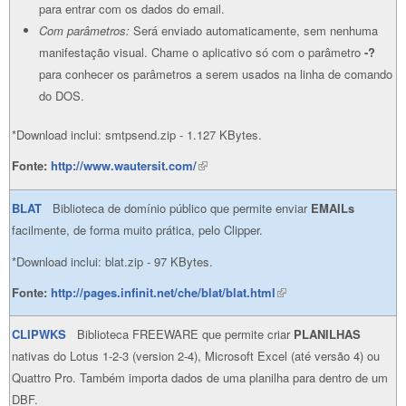
para entrar com os dados do email.
Com parâmetros:
Será enviado automaticamente, sem nenhuma
manifestação visual. Chame o aplicativo só com o parâmetro
-?
para conhecer os parâmetros a serem usados na linha de comando
do DOS.
*Download inclui: smtpsend.zip - 1.127 KBytes.
Fonte:
http://www.wautersit.com/
(link is external)
BLAT
Biblioteca de domínio público que permite enviar
EMAILs
facilmente, de forma muito prática, pelo Clipper.
*Download inclui: blat.zip - 97 KBytes.
Fonte:
http://pages.infinit.net/che/blat/blat.html
(link is external)
CLIPWKS
Biblioteca FREEWARE que permite criar
PLANILHAS
nativas do Lotus 1-2-3 (version 2-4), Microsoft Excel (até versão 4) ou
Quattro Pro. Também importa dados de uma planilha para dentro de um
DBF.