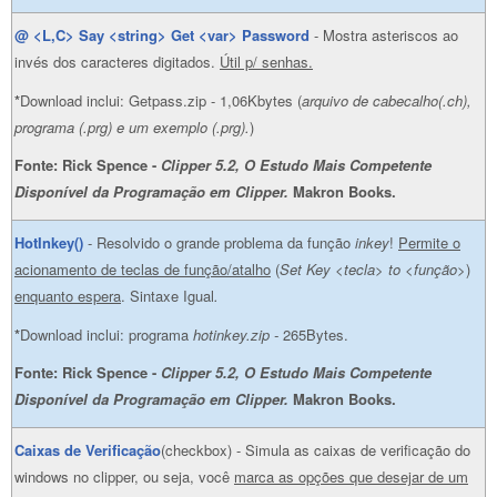
@ <L,C> Say <string> Get <var> Password
- Mostra asteriscos ao
invés dos caracteres digitados.
Útil p/ senhas.
*
Download inclui: Getpass.zip - 1,06Kbytes (
arquivo de cabecalho(.ch),
programa (.prg) e um exemplo (.prg).
)
Fonte: Rick Spence -
Clipper 5.2, O Estudo Mais Competente
Disponível da Programação em Clipper.
Makron Books.
HotInkey()
- Resolvido o grande problema da função
inkey
!
Permite o
acionamento de teclas de função/atalho
(
Set Key <tecla> to <função>
)
enquanto espera
. Sintaxe Igual
.
*
Download inclui: programa
hotinkey.zip -
265Bytes.
Fonte: Rick Spence -
Clipper 5.2, O Estudo Mais Competente
Disponível da Programação em Clipper.
Makron Books.
Caixas de Verificação
(checkbox) - Simula as caixas de verificação do
windows no clipper, ou seja, você
marca as opções que desejar de um