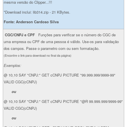
mesma versão do Clipper...!!!
*Download inclui: lib314.zip - 21 KBytes.
Fonte: Anderson Cardoso Silva
CGC/CNPJ e CPF
Funções para verificar se o número do CGC de
uma empresa ou CPF de uma pessoa é válido. Use-os para validação
dos campos. Passe o parametro com ou sem formatação.
(Encontre o link para download no final da página)
Exemplos:
@ 10,10 SAY "CNPJ:" GET cCNPJ PICTURE "99.999.999/9999-99"
VALID CGC(cCNPJ)
ou
@ 10,10 SAY "CNPJ:" GET cCNPJ PICTURE "@R 99.999.999/9999-99"
VALID CGC(cCNPJ)
ou