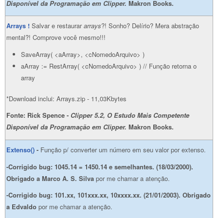
Disponível da Programação em Clipper.
Makron Books.
Arrays !
Salvar e restaurar
arrays
?! Sonho? Delírio? Mera abstração
mental?! Comprove você mesmo!!!
SaveArray( <aArray>, <cNomedoArquivo> )
aArray := RestArray( <cNomedoArquivo> ) // Função retorna o
array
*Download inclui: Arrays.zip - 11,03Kbytes
Fonte: Rick Spence -
Clipper 5.2, O Estudo Mais Competente
Disponível da Programação em Clipper.
Makron Books.
Extenso()
-
Função p/ converter um número em seu valor por extenso.
-Corrigido bug: 1045.14 = 1450.14 e semelhantes. (18/03/2000).
Obrigado a
Marco A. S. Silva
por me chamar a atenção.
-Corrigido bug: 10
1.xx, 101xxx.xx, 10xxxx.xx. (21/01/2003). Obrigado
a
Edvaldo
por me chamar a atenção.