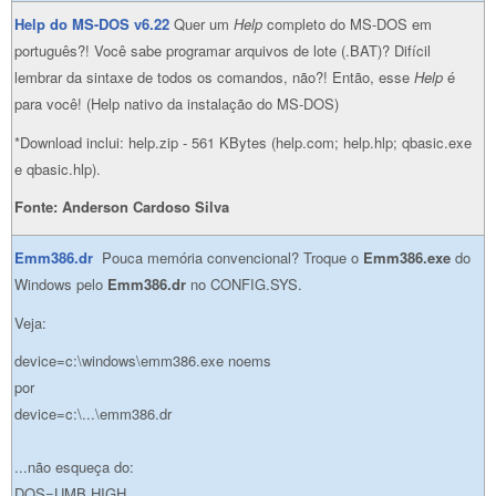
Help do MS-DOS v6.22
Quer um
Help
completo do MS-DOS em
português?! Você sabe programar arquivos de lote (.BAT)? Difícil
lembrar da sintaxe de todos os comandos, não?! Então, esse
Help
é
para você! (Help nativo da instalação do MS-DOS)
*Download inclui: help.zip - 561 KBytes (help.com; help.hlp; qbasic.exe
e qbasic.hlp).
Fonte: Anderson Cardoso Silva
Emm386.dr
Pouca memória convencional? Troque o
Emm386.exe
do
Windows pelo
Emm386.dr
no CONFIG.SYS.
Veja:
device=c:\windows\emm386.exe noems
por
device=c:\...\emm386.dr
...não esqueça do:
DOS=UMB,HIGH