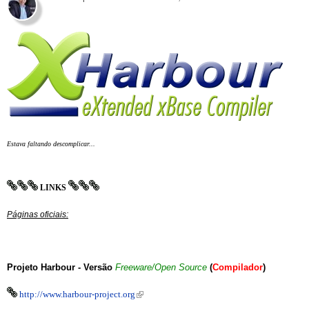
Estava faltando descomplicar...
LINKS
Páginas oficiais:
Projeto Harbour - Versão
Freeware/Open Source
(
Compilador
)
(link is external)
http://www.harbour-project.org