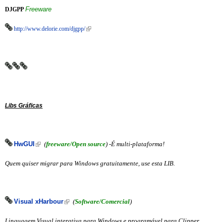
Freeware
DJGPP
(link is external)
http://www.delorie.com/djgpp/
Libs Gráficas
(link is external)
HwGUI
(
freeware/Open source
) -É multi-plataforma!
Quem quiser migrar para Windows gratuitamente, use esta LIB.
(link is external)
Visual xHarbour
(
Software/Comercial
)
Linguagem Visual interativa para Windows e programável para Clipper