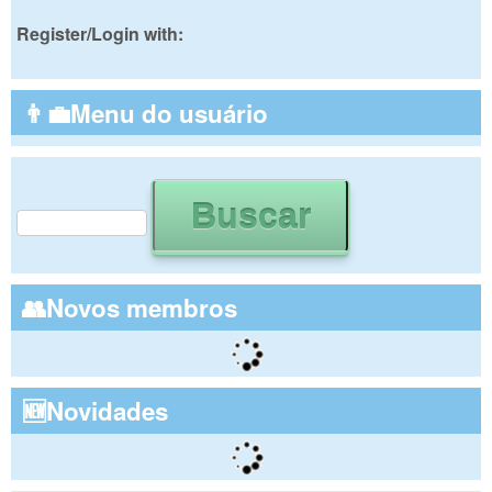
Register/Login with:
👨‍💼Menu do usuário
Buscar
Formulário de busca
👥Novos membros
🆕Novidades