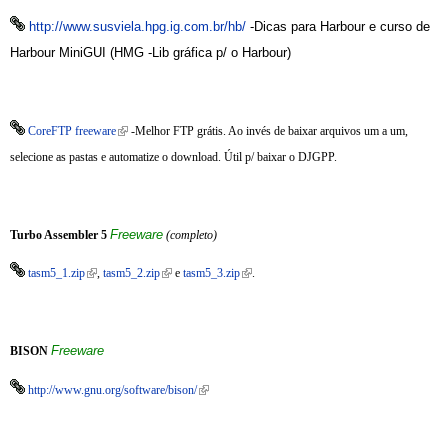
http://www.susviela.hpg.ig.com.br/hb/
-Dicas para Harbour e curso de
Harbour MiniGUI (HMG -Lib gráfica p/ o Harbour)
(link is external)
CoreFTP freeware
-Melhor
FTP
grátis. Ao invés de baixar arquivos um a um,
selecione as pastas e automatize o download. Útil p/ baixar o DJGPP.
Freeware
Turbo Assembler 5
(completo)
(link is external)
(link is external)
(link is external)
tasm5_1.zip
,
tasm5_2.zip
e
tasm5_3.zip
.
Freeware
BISON
(link is external)
http://www.gnu.org/software/bison/