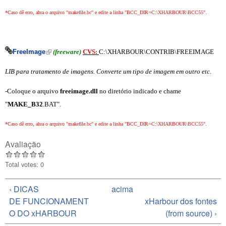
*Caso dê erro, abra o arquivo "makefile.bc" e edite a linha "BCC_DIR=C:\XHARBOUR\BCC55".
(link is external)
FreeImage
(freeware)
CVS:
C:\XHARBOUR\CONTRIB\FREEIMAGE
LIB para tratamento de imagens. Converte um tipo de imagem em outro etc.
-Coloque o arquivo
freeimage.dll
no diretório indicado e chame
"
MAKE_B32
.BAT".
*Caso dê erro, abra o arquivo "makefile.bc" e edite a linha "BCC_DIR=C:\XHARBOUR\BCC55".
Avaliação
Total votes: 0
‹ DICAS
acima
DE FUNCIONAMENT
xHarbour dos fontes
O DO xHARBOUR
(from source) ›