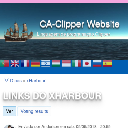
Pular para o conteúdo
principal
CA-Clipper Website
Linguagem de programação Clipper
💡 Dicas
»
xHarbour
Você está aqui
LINKS DO XHARBOUR
Ver
(aba ativa)
Voting results
Enviado por
Anderson
em
sab, 05/05/2018 - 20:55