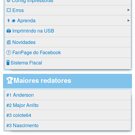
⚙️ Config Impressoras
💥 Erros
👨‍🎓 Aprenda
🖨️ Imprimindo na USB
📰 Novidades
ⓕ FanPage do Facebook
🖥️ Sistema Fiscal
🏆Maiores redatores
#1 Anderson
#2 Major Anilto
#3 coiote64
#3 Nascimento