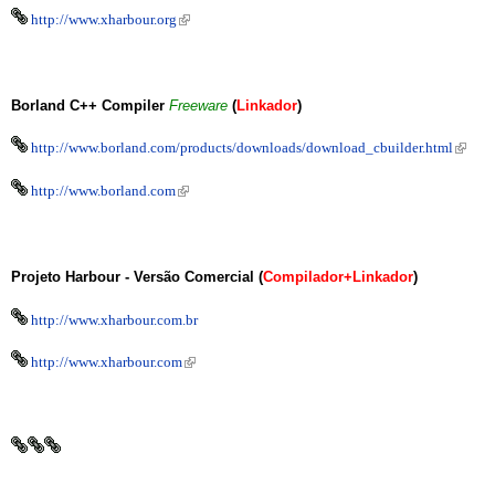
(link is external)
http://www.xharbour.org
Borland C++ Compiler
Freeware
(
Linkador
)
(link is
http://www.borland.com/products/downloads/download_cbuilder.html
externa
(link is external)
http://www.borland.com
Projeto Harbour -
Versão Comercial (
Compilador+Linkador
)
http://www.xharbour.com.br
(link is external)
http://www.xharbour.com