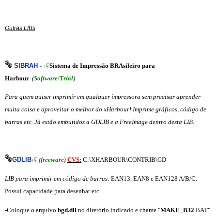
Outras LIBs
(link is external)
SIBRAH -
Sistema de Impressão BRAsileiro para
Harbour
(
Software/Trial
)
Para quem quiser imprimir em qualquer impressora sem precisar aprender
muita coisa e aproveitar o melhor do xHarbour! Imprime gráficos, código de
barras etc. Já estão embutidos a GDLIB e a FreeImage dentro desta LIB.
(link is external)
GDLIB
(freeware)
CVS:
C:\XHARBOUR\CONTRIB\GD
LIB para imprimir em código de barras:
EAN13, EAN8 e EAN128 A/B/C.
Possui capacidade para desenhar etc.
-Coloque o arquivo
bgd.dll
no diretório indicado e chame "
MAKE_B32
.BAT".