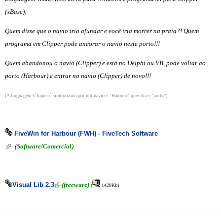
(xBase).
Quem disse que o navio iria afundar e você iria morrer na praia?! Quem
programa em Clipper pode ancorar o navio neste porto!!!
Quem abandonou o navio (Clipper) e está no Delphi ou VB, pode voltar ao
porto (Harbour) e entrar no navio (Clipper) de novo!!!
(A linguagem Clipper é simbolizada por um navio e "Harbour" quer dizer "porto")
FiveWin for Harbour (FWH) - FiveTech Software
(link is external)
(
Software/Comercial
)
(link is external)
Visual Lib 2.3
(freeware)
(
1429Kb
)