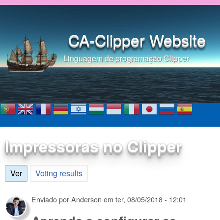
Pular para o conteúdo
principal
CA-Clipper Website
Linguagem de programação Clipper
Impressoras no Clipper
Ver
(aba ativa)
Voting results
Enviado por
Anderson
em
ter, 08/05/2018 - 12:01