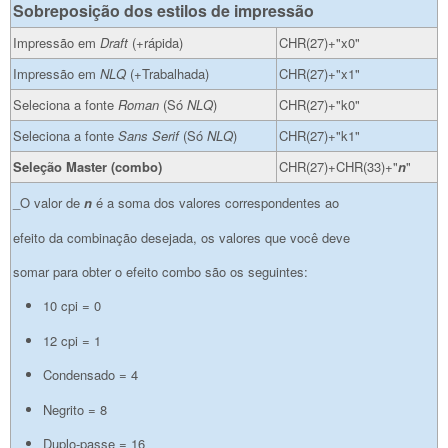
Sobreposição dos estilos de impressão
Impressão em
Draft
(+rápida)
CHR(27)+"x0"
Impressão em
NLQ
(+Trabalhada)
CHR(27)+"x1"
Seleciona a fonte
Roman
(Só
NLQ
)
CHR(27)+"k0"
Seleciona a fonte
Sans Serif
(Só
NLQ
)
CHR(27)+"k1"
Seleção Master (combo)
CHR(27)+CHR(33)+"
n
"
_O valor de
n
é a soma dos valores correspondentes ao
efeito da combinação desejada, os valores que você deve
somar para obter o efeito combo são os seguintes:
10 cpi = 0
12 cpi = 1
Condensado = 4
Negrito = 8
Duplo-passe = 16