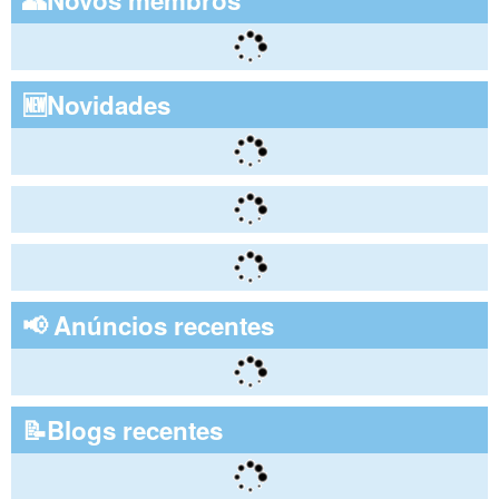
👥Novos membros
🆕Novidades
📢 Anúncios recentes
📝Blogs recentes