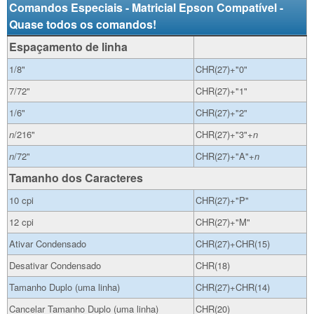
Comandos Especiais - Matricial Epson Compatível -
Quase todos os comandos!
Espaçamento de linha
1/8"
CHR(27)+"0"
7/72"
CHR(27)+"1"
1/6"
CHR(27)+"2"
n
/216"
CHR(27)+"3"+
n
n
/72"
CHR(27)+"A"+
n
Tamanho dos Caracteres
10 cpi
CHR(27)+"P"
12 cpi
CHR(27)+"M"
Ativar Condensado
CHR(27)+CHR(15)
Desativar Condensado
CHR(18)
Tamanho Duplo (uma linha)
CHR(27)+CHR(14)
Cancelar Tamanho Duplo (uma linha)
CHR(20)