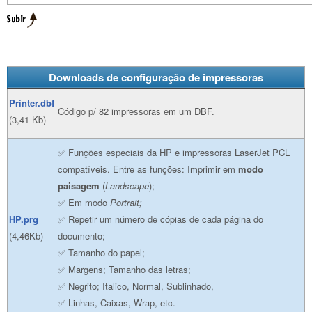
Downloads
de configuração de impressoras
Printer.dbf
Código p/ 82 impressoras em um DBF.
(3,41 Kb)
✅ Funções especiais da HP e impressoras LaserJet PCL
compatíveis. Entre as funções: Imprimir em
modo
paisagem
(
Landscape
);
✅ Em modo
Portrait;
HP.prg
✅ Repetir um número de cópias de cada página do
(4,46Kb)
documento;
✅ Tamanho do papel;
✅ Margens; Tamanho das letras;
✅ Negrito; Italico, Normal, Sublinhado,
✅ Linhas, Caixas, Wrap, etc.