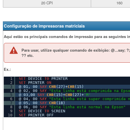
20 CPI
160
Configuração de impressoras matriciais
Aqui estão os principais comandos de
impressão para as seguintes i
Para usar, utilize qualquer comando de exibição: @...say; ?;
?? etc.
Ex.:
1
SET
DEVICE 
TO
PRINTER
2
SET
PRINTER 
ON
3
@ 01, 00 
SAY
CHR
(27)+
CHR
(15)
4
@ 02, 00 
SAY
"Esta linha está comprimida na Eps
5
@ 03,00 
SAY
CHR
(15)+
CHR
(27)+
'M'
6
@ 04, 00 
SAY
"Esta linha está super comprimida 
7
@ 05, 00 
SAY
CHR
(18)
8
@ 06, 00 
SAY
"Esta linha está normal na Epson"
9
SET
DEVICE 
TO
SCREEN
10
SET
PRINTER OFF