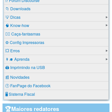
⁉️ Fórum Discourse
📁 Downloads
💡 Dicas
🧠 Know-how
🕵️‍♂️ Caça-fantasmas
⚙️ Config Impressoras
💥 Erros
👨‍🎓 Aprenda
🖨️ Imprimindo na USB
📰 Novidades
ⓕ FanPage do Facebook
🖥️ Sistema Fiscal
🏆Maiores redatores