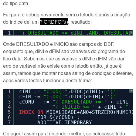
do tipo data.
Fui para o debug novamente sem o letodb e após a criação
do índice dei um
? ORDFOR()
, resultado:
1
"( DRESULTADO >= dINI .AND. DRESULTADO
?
Onde DRESULTADO e INICIO são campos do DBF,
enquanto que, dINI e dFIM são variáveis do programa do
tipo data. Sabemos que as variáveis dINI e dFIM vão dar
erro de variável não existe com o letodb então, já que é
assim, temos que montar nossa string de condição diferente,
após vários testes funcionou desta forma:
1
cINI := 
"CTOD('"
+DTOC(dINI)+
"')"
?
2
cFIM := 
"CTOD('"
+DTOC(dFIM)+
"')"
3
cCOND   := 
"( DRESULTADO >= "
+ cINI +
4
"( INICIO >= "
+ cINI + 
" .
5
INDEX
ON
MODALIDADE+ANO+STRZERO(NUMERO
6
FOR &(cCOND) ;          
7
ADDITIVE TEMPORARY
Coloquei assim para entender melhor, se colocasse tudo