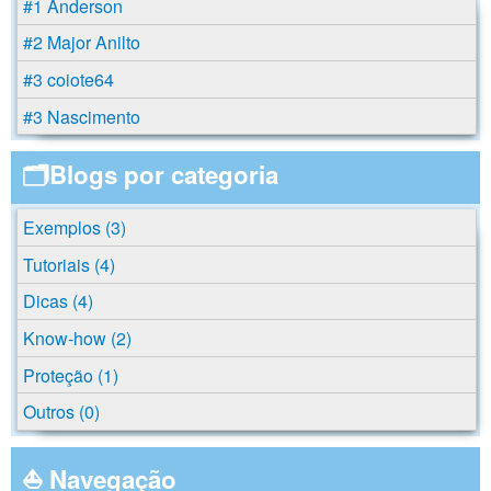
#1 Anderson
#2 Major Anilto
#3 coiote64
#3 Nascimento
🗂️Blogs por categoria
Exemplos (3)
Tutoriais (4)
Dicas (4)
Know-how (2)
Proteção (1)
Outros (0)
⛵ Navegação