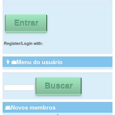
Register/Login with:
👨‍💼Menu do usuário
Buscar
Formulário de busca
👥Novos membros