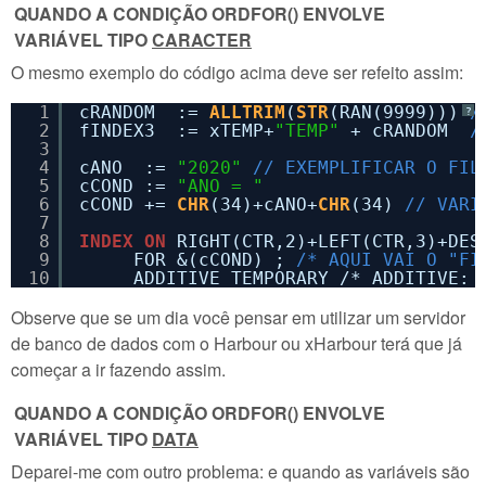
QUANDO A CONDIÇÃO ORDFOR() ENVOLVE
VARIÁVEL TIPO
CARACTER
O mesmo exemplo do código acima deve ser refeito assim:
1
cRANDOM  := 
ALLTRIM
(
STR
(RAN(9999))) 
/
?
2
fINDEX3  := xTEMP+
"TEMP"
+ cRANDOM  
/
3
4
cANO  := 
"2020"
// EXEMPLIFICAR O FIL
5
cCOND := 
"ANO = "
6
cCOND += 
CHR
(34)+cANO+
CHR
(34) 
// VARI
7
8
INDEX
ON
RIGHT(CTR,2)+LEFT(CTR,3)+DES
9
FOR &(cCOND) ; 
/* AQUI VAI O "FI
10
ADDITIVE TEMPORARY /* ADDITIVE: 
Observe que se um dia você pensar em utilizar um servidor
de banco de dados com o Harbour ou xHarbour terá que já
começar a ir fazendo assim.
QUANDO A CONDIÇÃO ORDFOR() ENVOLVE
VARIÁVEL TIPO
DATA
Deparei-me com outro problema: e quando as variáveis são