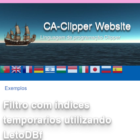
Pular para o conteúdo
principal
CA-Clipper Website
Linguagem de programação Clipper
Exemplos
Você está aqui
Filtro com índices
temporarios utilizando
LetoDBf