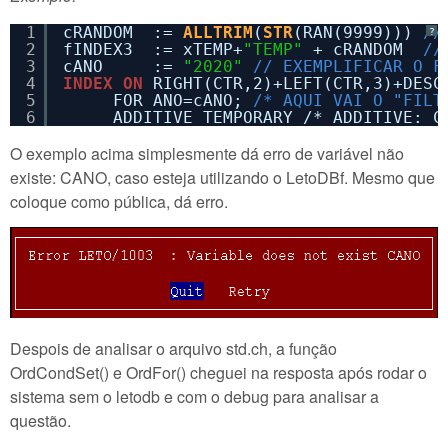
1
cRANDOM  := 
ALLTRIM
(
STR
(RAN(9999))) 
//
?
2
fINDEX3  := xTEMP+
"TEMP"
+ cRANDOM  
//
3
cANO     := 
"2020"
// EXEMPLIFICAR O F
4
INDEX
ON
RIGHT(CTR,2)+LEFT(CTR,3)+DESC
5
FOR ANO=cANO; 
/* AQUI VAI O "FILT
6
ADDITIVE TEMPORARY /* ADDITIVE: C
O exemplo acima simplesmente dá erro de variável não
existe: CANO, caso esteja utilizando o LetoDBf. Mesmo que
coloque como pública, dá erro.
Despois de analisar o arquivo std.ch, a função
OrdCondSet() e OrdFor() cheguei na resposta após rodar o
sistema sem o letodb e com o debug para analisar a
questão.