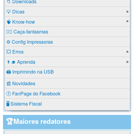
📁 Downloads
💡 Dicas
🧠 Know-how
🕵️‍♂️ Caça-fantasmas
⚙️ Config Impressoras
💥 Erros
👨‍🎓 Aprenda
🖨️ Imprimindo na USB
📰 Novidades
ⓕ FanPage do Facebook
🖥️ Sistema Fiscal
🏆Maiores redatores