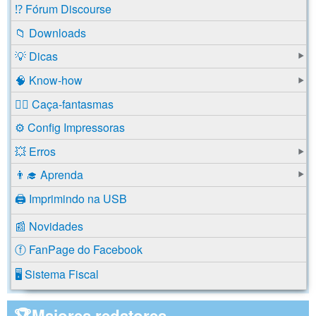
⁉️ Fórum Discourse
📁 Downloads
💡 Dicas
🧠 Know-how
🕵️‍♂️ Caça-fantasmas
⚙️ Config Impressoras
💥 Erros
👨‍🎓 Aprenda
🖨️ Imprimindo na USB
📰 Novidades
ⓕ FanPage do Facebook
🖥️ Sistema Fiscal
🏆Maiores redatores