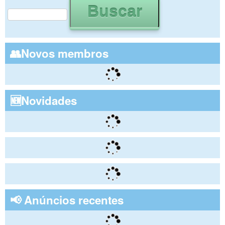
Formulário de busca
👥Novos membros
🆕Novidades
📢 Anúncios recentes