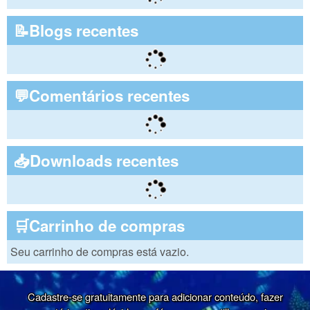
📝Blogs recentes
💬Comentários recentes
📥Downloads recentes
🛒Carrinho de compras
Seu carrinho de compras está vazio.
Cadastre-se gratuitamente para adicionar conteúdo, fazer