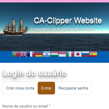
Pular para o conteúdo
principal
CA-Clipper Website
Linguagem de programação Clipper
Login do usuário
Criar nova conta
Entrar
(aba ativa)
Recuperar senha
Nome de usuário ou email
*