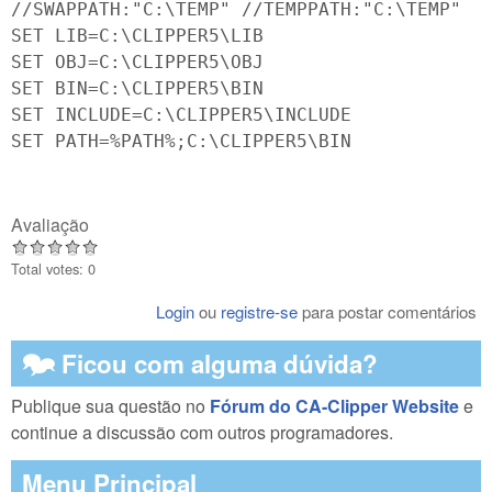
//SWAPPATH:"C:\TEMP" //TEMPPATH:"C:\TEMP"
SET LIB=C:\CLIPPER5\LIB
SET OBJ=C:\CLIPPER5\OBJ
SET BIN=C:\CLIPPER5\BIN
SET INCLUDE=C:\CLIPPER5\INCLUDE
SET PATH=%PATH%;C:\CLIPPER5\BIN
Avaliação
Total votes: 0
Login
ou
registre-se
para postar comentários
🗫 Ficou com alguma dúvida?
Publique sua questão no
Fórum do CA-Clipper Website
e
continue a discussão com outros programadores.
Menu Principal