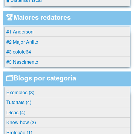
🏆Maiores redatores
#1 Anderson
#2 Major Anilto
#3 coiote64
#3 Nascimento
🗂️Blogs por categoria
Exemplos (3)
Tutoriais (4)
Dicas (4)
Know-how (2)
Proteção (1)