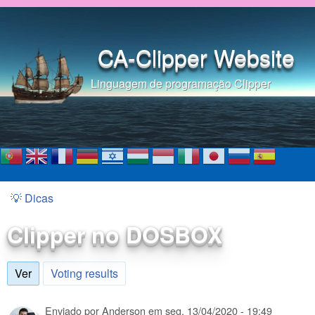
Pular para o conteúdo
principal
CA-Clipper Website
Linguagem de programação Clipper
💡 Dicas
Você está aqui
Clipper no DOSBOX
Ver
(aba ativa)
Voting results
Enviado por
Anderson
em
seg, 13/04/2020 - 19:49