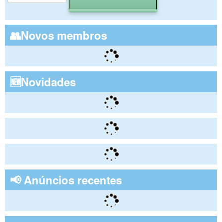
👥Novos membros
🆕Novidades
📢 Anúncios recentes