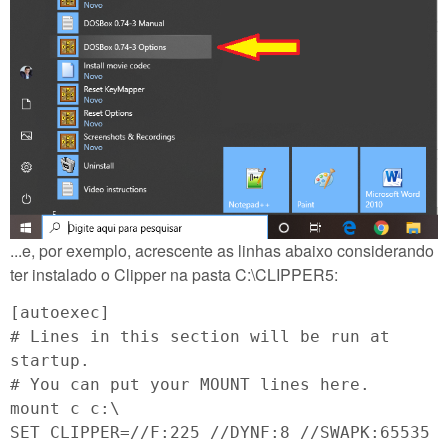
...e, por exemplo, acrescente as linhas abaixo considerando
ter instalado o Clipper na pasta C:\CLIPPER5:
[autoexec]
# Lines in this section will be run at
startup.
# You can put your MOUNT lines here.
mount c c:\
SET CLIPPER=//F:225 //DYNF:8 //SWAPK:65535