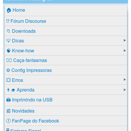
🏠 Home
⁉️ Fórum Discourse
📁 Downloads
💡 Dicas
🧠 Know-how
🕵️‍♂️ Caça-fantasmas
⚙️ Config Impressoras
💥 Erros
👨‍🎓 Aprenda
🖨️ Imprimindo na USB
📰 Novidades
ⓕ FanPage do Facebook
🖥️ Sistema Fiscal