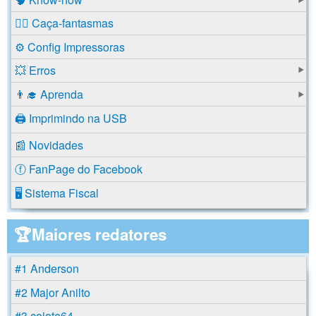
🕵️‍♂️ Caça-fantasmas
⚙️ Config Impressoras
💥 Erros
👨‍🎓 Aprenda
🖨️ Imprimindo na USB
📰 Novidades
ⓕ FanPage do Facebook
🖥️ Sistema Fiscal
🏆Maiores redatores
#1 Anderson
#2 Major Anilto
#3 coiote64