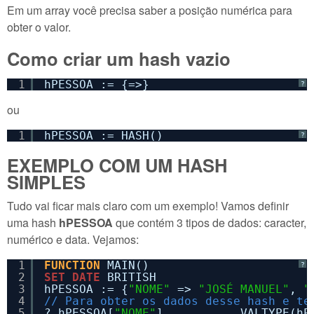
Em um array você precisa saber a posição numérica para
obter o valor.
Como criar um hash vazio
1
hPESSOA := {=>} 
?
ou
1
hPESSOA := HASH()
?
EXEMPLO COM UM HASH
SIMPLES
Tudo vai ficar mais claro com um exemplo! Vamos definir
uma hash
hPESSOA
que contém 3 tipos de dados: caracter,
numérico e data. Vejamos:
1
FUNCTION
MAIN()
?
2
SET
DATE
BRITISH
3
hPESSOA := {
"NOME"
=> 
"JOSÉ MANUEL"
, 
"
4
// Para obter os dados desse hash e te
5
? hPESSOA[
"NOME"
],          VALTYPE(hP