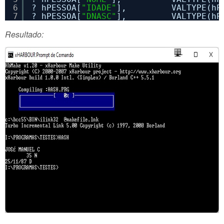
6
? hPESSOA[
"IDADE"
],         VALTYPE(hP
7
? hPESSOA[
"DNASC"
],         VALTYPE(hP
Resultado: