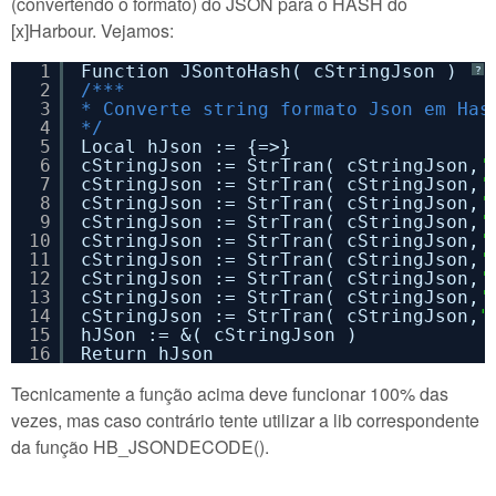
(convertendo o formato) do JSON para o HASH do
[x]Harbour. Vejamos:
1
Function JSontoHash( cStringJson )
?
2
/***
3
* Converte string formato Json em Has
4
*/
5
Local hJson := {=>}
6
cStringJson := StrTran( cStringJson,
'
7
cStringJson := StrTran( cStringJson,
'
8
cStringJson := StrTran( cStringJson,
'
9
cStringJson := StrTran( cStringJson,
'
10
cStringJson := StrTran( cStringJson,
'
11
cStringJson := StrTran( cStringJson,
'
12
cStringJson := StrTran( cStringJson,
'
13
cStringJson := StrTran( cStringJson,
'
14
cStringJson := StrTran( cStringJson,
"
15
hJSon := &( cStringJson )
16
Return hJson
Tecnicamente a função acima deve funcionar 100% das
vezes, mas caso contrário tente utilizar a lib correspondente
da função HB_JSONDECODE().