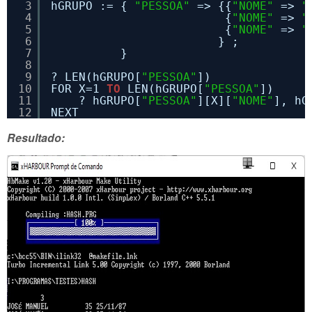
3
hGRUPO := { 
"PESSOA"
=> {{
"NOME"
=> 
"
4
{
"NOME"
=> 
"
5
{
"NOME"
=> 
"
6
} ;
7
} 
8
9
? LEN(hGRUPO[
"PESSOA"
])
10
FOR X=1 
TO
LEN(hGRUPO[
"PESSOA"
])
11
? hGRUPO[
"PESSOA"
][X][
"NOME"
], hG
12
NEXT   
Resultado: