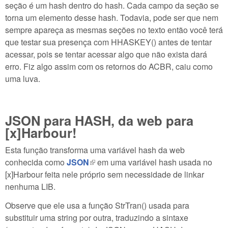
seção é um hash dentro do hash. Cada campo da seção se
torna um elemento desse hash. Todavia, pode ser que nem
sempre apareça as mesmas seções no texto então você terá
que testar sua presença com HHASKEY() antes de tentar
acessar, pois se tentar acessar algo que não exista dará
erro. Fiz algo assim com os retornos do ACBR, caiu como
uma luva.
JSON para HASH, da web para
[x]Harbour!
Esta função transforma uma variável hash da web
conhecida como
JSON
(link is external)
em uma variável hash usada no
[x]Harbour feita nele próprio sem necessidade de linkar
nenhuma LIB.
Observe que ele usa a função StrTran() usada para
substituir uma string por outra, traduzindo a sintaxe