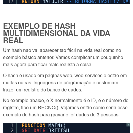
17
RETURN
hATUCTR 
// RETORNA HASH C/ DAD
EXEMPLO DE HASH
MULTIDIMENSIONAL DA VIDA
REAL
Um hash não vai aparecer tão fácil na vida real como no
exemplo básico anterior. Vamos complicar um pouquinho
mais agora para ficar mais realista a coisa.
O hash é usado em páginas web, web-services e estão em
muitas outras linguagens de programação e costumam
trazer um registro do banco de dados.
No exemplo abaixo, o X normalmente é o ID, é o número do
registro, tipo um RECNO(). Vejamos então como seria esse
exemplo de hash para gravar e ler dados de 3 pessoas:
1
FUNCTION
MAIN()
?
2
SET
DATE
BRITISH