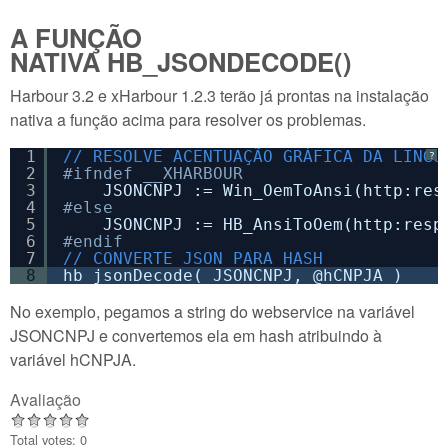
A FUNÇÃO
NATIVA HB_JSONDECODE()
Harbour 3.2 e xHarbour 1.2.3 terão já prontas na instalação
nativa a função acima para resolver os problemas.
1
// RESOLVE ACENTUAÇÃO GRÁFICA DA LINGU
?
2
#ifndef __XHARBOUR  
3
JSONCNPJ := Win_OemToAnsi(http:res
4
#else
5
JSONCNPJ := HB_AnsiToOem(http:resp
6
#endif
7
// CONVERTE JSON PARA HASH
8
hb_jsonDecode( JSONCNPJ, @hCNPJA )
No exemplo, pegamos a string do webservice na variável
JSONCNPJ e convertemos ela em hash atribuindo à
variável hCNPJA.
Avaliação
Total votes: 0