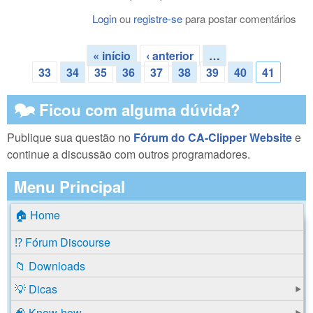
Login
ou
registre-se
para postar comentários
« início
‹ anterior
…
Páginas
33
34
35
36
37
38
39
40
41
🗫 Ficou com alguma dúvida?
Publique sua questão no
Fórum do CA-Clipper Website
e
continue a discussão com outros programadores.
Menu Principal
🏠 Home
⁉️ Fórum Discourse
📁 Downloads
💡 Dicas
🧠 Know-how