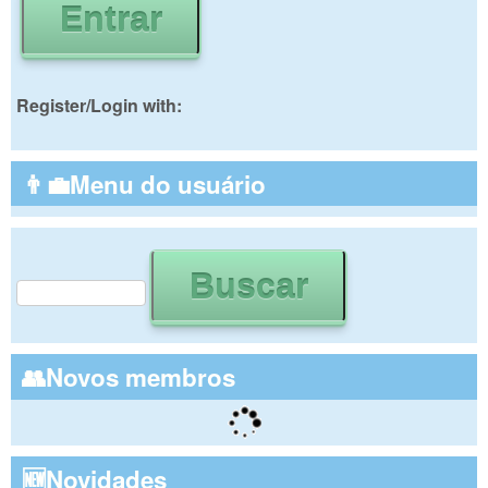
Register/Login with:
👨‍💼Menu do usuário
Buscar
Formulário de busca
👥Novos membros
🆕Novidades