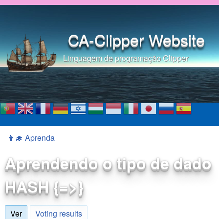
Pular para o conteúdo
principal
CA-Clipper Website
Linguagem de programação Clipper
👨‍🎓 Aprenda
Você está aqui
Aprendendo o tipo de dado
HASH {=>}
Ver
(aba ativa)
Voting results