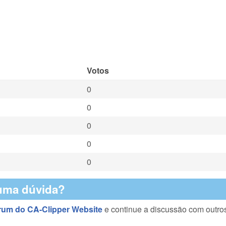
Votos
0
0
0
0
0
uma dúvida?
rum do CA-Clipper Website
e continue a discussão com outro