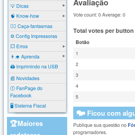
Avaliação
💡 Dicas
Vote count: 0 Average: 0
🧠 Know-how
🕵️‍♂️ Caça-fantasmas
Total votes per button
⚙️ Config Impressoras
Botão
💥 Erros
1
👨‍🎓 Aprenda
2
🖨️ Imprimindo na USB
3
📰 Novidades
4
ⓕ FanPage do
Facebook
5
🖥️ Sistema Fiscal
🗫 Ficou com alg
🏆Maiores
Publique sua questão no
Fó
programadores.
redatores