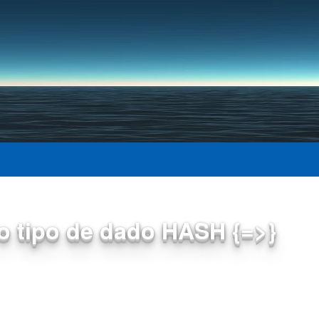
Pular para o conteúdo
principal
 tipo de dado HASH {=>}
tiva)