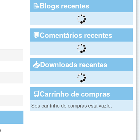
📝Blogs recentes
💬Comentários recentes
📥Downloads recentes
🛒Carrinho de compras
Seu carrinho de compras está vazio.
s