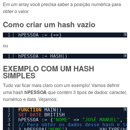
Em um array você precisa saber a posição numérica para
obter o valor.
Como criar um hash vazio
1
hPESSOA := {=>} 
?
ou
1
hPESSOA := HASH()
?
EXEMPLO COM UM HASH
SIMPLES
Tudo vai ficar mais claro com um exemplo! Vamos definir
uma hash
hPESSOA
que contém 3 tipos de dados: caracter,
numérico e data. Vejamos:
1
FUNCTION
MAIN()
?
2
SET
DATE
BRITISH
3
hPESSOA := {
"NOME"
=> 
"JOSÉ MANUEL"
, 
"
4
// Para obter os dados desse hash e te
5
? hPESSOA[
"NOME"
],          VALTYPE(hP