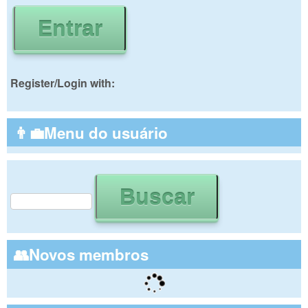
Register/Login with:
👨‍💼Menu do usuário
Buscar
Formulário de busca
👥Novos membros