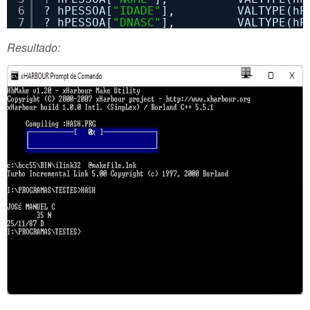
6
? hPESSOA[
"IDADE"
],         VALTYPE(hP
7
? hPESSOA[
"DNASC"
],         VALTYPE(hP
Resultado: