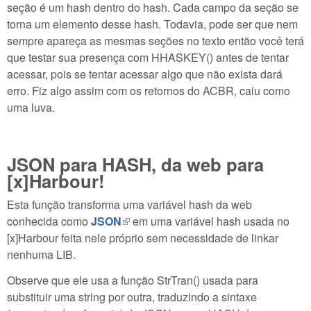
seção é um hash dentro do hash. Cada campo da seção se
torna um elemento desse hash. Todavia, pode ser que nem
sempre apareça as mesmas seções no texto então você terá
que testar sua presença com HHASKEY() antes de tentar
acessar, pois se tentar acessar algo que não exista dará
erro. Fiz algo assim com os retornos do ACBR, caiu como
uma luva.
JSON para HASH, da web para
[x]Harbour!
Esta função transforma uma variável hash da web
conhecida como
JSON
(link is external)
em uma variável hash usada no
[x]Harbour feita nele próprio sem necessidade de linkar
nenhuma LIB.
Observe que ele usa a função StrTran() usada para
substituir uma string por outra, traduzindo a sintaxe