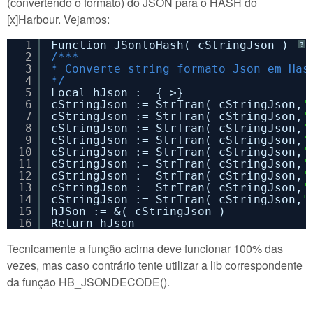
(convertendo o formato) do JSON para o HASH do
[x]Harbour. Vejamos:
1
Function JSontoHash( cStringJson )
?
2
/***
3
* Converte string formato Json em Has
4
*/
5
Local hJson := {=>}
6
cStringJson := StrTran( cStringJson,
'
7
cStringJson := StrTran( cStringJson,
'
8
cStringJson := StrTran( cStringJson,
'
9
cStringJson := StrTran( cStringJson,
'
10
cStringJson := StrTran( cStringJson,
'
11
cStringJson := StrTran( cStringJson,
'
12
cStringJson := StrTran( cStringJson,
'
13
cStringJson := StrTran( cStringJson,
'
14
cStringJson := StrTran( cStringJson,
"
15
hJSon := &( cStringJson )
16
Return hJson
Tecnicamente a função acima deve funcionar 100% das
vezes, mas caso contrário tente utilizar a lib correspondente
da função HB_JSONDECODE().