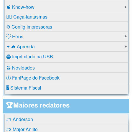
🧠 Know-how
🕵️‍♂️ Caça-fantasmas
⚙️ Config Impressoras
💥 Erros
👨‍🎓 Aprenda
🖨️ Imprimindo na USB
📰 Novidades
ⓕ FanPage do Facebook
🖥️ Sistema Fiscal
🏆Maiores redatores
#1 Anderson
#2 Major Anilto