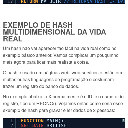
17
RETURN
hATUCTR 
// RETORNA HASH C/ DAD
EXEMPLO DE HASH
MULTIDIMENSIONAL DA VIDA
REAL
Um hash não vai aparecer tão fácil na vida real como no
exemplo básico anterior. Vamos complicar um pouquinho
mais agora para ficar mais realista a coisa.
O hash é usado em páginas web, web-services e estão em
muitas outras linguagens de programação e costumam
trazer um registro do banco de dados.
No exemplo abaixo, o X normalmente é o ID, é o número do
registro, tipo um RECNO(). Vejamos então como seria esse
exemplo de hash para gravar e ler dados de 3 pessoas:
1
FUNCTION
MAIN()
?
2
SET
DATE
BRITISH