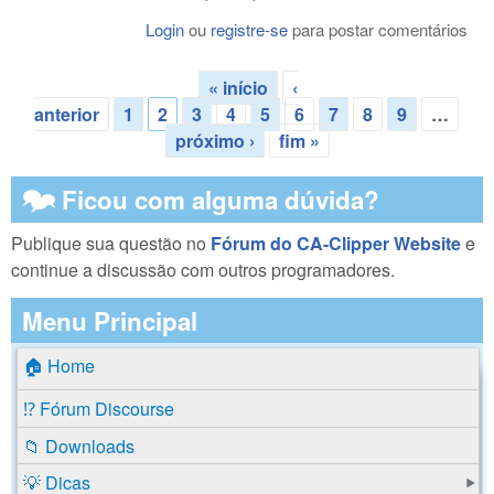
Login
ou
registre-se
para postar comentários
« início
‹
Páginas
anterior
1
2
3
4
5
6
7
8
9
…
próximo ›
fim »
🗫 Ficou com alguma dúvida?
Publique sua questão no
Fórum do CA-Clipper Website
e
continue a discussão com outros programadores.
Menu Principal
🏠 Home
⁉️ Fórum Discourse
📁 Downloads
💡 Dicas