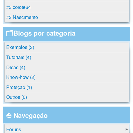
#3 coiote64
#3 Nascimento
🗂️Blogs por categoria
Exemplos (3)
Tutoriais (4)
Dicas (4)
Know-how (2)
Proteção (1)
Outros (0)
⛵ Navegação
Fóruns