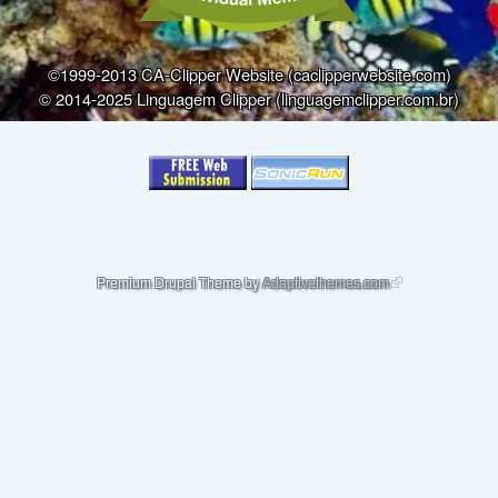
©1999-2013 CA-Clipper Website (caclipperwebsite.com)
© 2014-2025 Linguagem Clipper (linguagemclipper.com.br)
(link is external)
Premium Drupal Theme by
Adaptivethemes.com