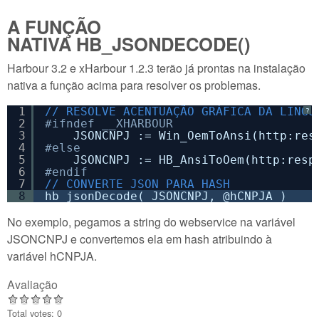
A FUNÇÃO
NATIVA HB_JSONDECODE()
Harbour 3.2 e xHarbour 1.2.3 terão já prontas na instalação
nativa a função acima para resolver os problemas.
1
// RESOLVE ACENTUAÇÃO GRÁFICA DA LINGU
?
2
#ifndef __XHARBOUR  
3
JSONCNPJ := Win_OemToAnsi(http:res
4
#else
5
JSONCNPJ := HB_AnsiToOem(http:resp
6
#endif
7
// CONVERTE JSON PARA HASH
8
hb_jsonDecode( JSONCNPJ, @hCNPJA )
No exemplo, pegamos a string do webservice na variável
JSONCNPJ e convertemos ela em hash atribuindo à
variável hCNPJA.
Avaliação
Total votes: 0