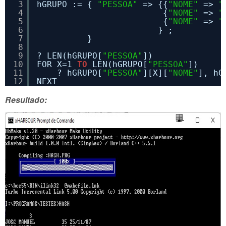
3
hGRUPO := { 
"PESSOA"
=> {{
"NOME"
=> 
"
4
{
"NOME"
=> 
"
5
{
"NOME"
=> 
"
6
} ;
7
} 
8
9
? LEN(hGRUPO[
"PESSOA"
])
10
FOR X=1 
TO
LEN(hGRUPO[
"PESSOA"
])
11
? hGRUPO[
"PESSOA"
][X][
"NOME"
], hG
12
NEXT   
Resultado: