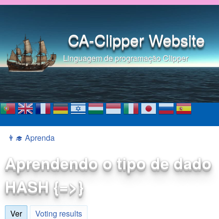
Pular para o conteúdo
principal
CA-Clipper Website
Linguagem de programação Clipper
👨‍🎓 Aprenda
Você está aqui
Aprendendo o tipo de dado
HASH {=>}
Ver
(aba ativa)
Voting results