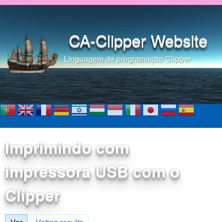
Pular para o conteúdo
principal
CA-Clipper Website
Linguagem de programação Clipper
Imprimindo com
impressora USB com o
Clipper