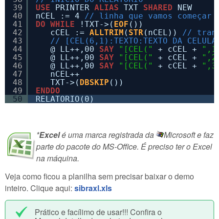
39
USE
PRINTER 
ALIAS
TXT 
SHARED
NEW
40
nCEL := 4 
// linha que vamos começar 
41
DO
WHILE
!TXT->(
EOF
())
42
cCEL := 
ALLTRIM
(
STR
(nCEL)) 
// tran
43
// [CEL(6,1):TEXTO:TEXTO DA CELULA
44
@ LL++,00 
SAY
"[CEL("
+ cCEL + 
",1
45
@ LL++,00 
SAY
"[CEL("
+ cCEL + 
",2
46
@ LL++,00 
SAY
"[CEL("
+ cCEL + 
",3
47
nCEL++ 
48
TXT->(
DBSKIP
())
49
ENDDO
50
RELATORIO(0)
*
Excel
é uma marca registrada da
Microsoft e faz
parte do pacote do MS-Office. É preciso ter o Excel
na máquina.
Veja como ficou a planilha sem precisar baixar o demo
inteiro. Clique aqui:
sibraxl.xls
Prático e facílimo de usar!!! Confira o