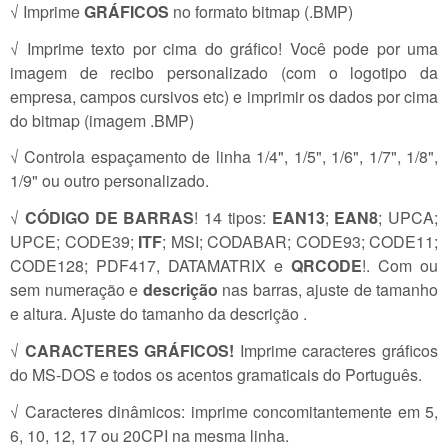
√ Imprime
GRÁFICOS
no formato bitmap (.BMP)
√ Imprime texto por cima do gráfico! Você pode por uma
imagem de recibo personalizado (com o logotipo da
empresa, campos cursivos etc) e imprimir os dados por cima
do bitmap (imagem .BMP)
√ Controla espaçamento de linha 1/4", 1/5", 1/6", 1/7", 1/8",
1/9" ou outro personalizado.
√
CÓDIGO DE BARRAS
! 14 tipos:
EAN13
;
EAN8
; UPCA;
UPCE; CODE39;
ITF
; MSI; CODABAR; CODE93; CODE11;
CODE128; PDF417, DATAMATRIX e
QRCODE
!. Com ou
sem numeração e
descrição
nas barras, ajuste de tamanho
e altura. Ajuste do tamanho da descrição .
√
CARACTERES GRÁFICOS!
Imprime caracteres gráficos
do MS-DOS e todos os acentos gramaticais do Português.
√ Caracteres dinâmicos: imprime concomitantemente em 5,
6, 10, 12, 17 ou 20CPI na mesma linha.