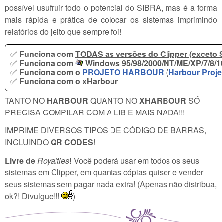
possível usufruir todo o potencial do SIBRA, mas é a forma
mais rápida e prática de colocar os sistemas imprimindo
relatórios do jeito que sempre foi!
✅
Funciona com
TODAS as versões do Clipper (exceto 
✅
Funciona com
Windows 95/98/2000/NT/ME/XP/7/8/10
✅
Funciona com o
PROJETO HARBOUR
(
Harbour Proje
✅
Funciona com o xHarbour
TANTO NO
HARBOUR
QUANTO NO
XHARBOUR
SÓ
PRECISA COMPILAR COM A LIB E MAIS NADA!!!
IMPRIME DIVERSOS TIPOS DE CÓDIGO DE BARRAS,
INCLUINDO
QR CODES
!
Livre de
Royalties
!
Você poderá usar em todos os seus
sistemas em Clipper, em quantas cópias quiser e vender
seus sistemas sem pagar nada extra! (Apenas não distribua,
ok?! Divulgue!!!
)