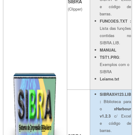
SIBRA
e código de
(Clipper)
barras.
FUNCOES.TXT :
Lista das funções
contidas no
SIBRA.LIB.
MANUAL
TST1.PRG
:
Exemplos com o
SIBRA
Leiame.txt
SIBRAXH123.LIB
:
Biblioteca para
o
xHarbour
v1.2.3
c/ Excel
e código de
barras.