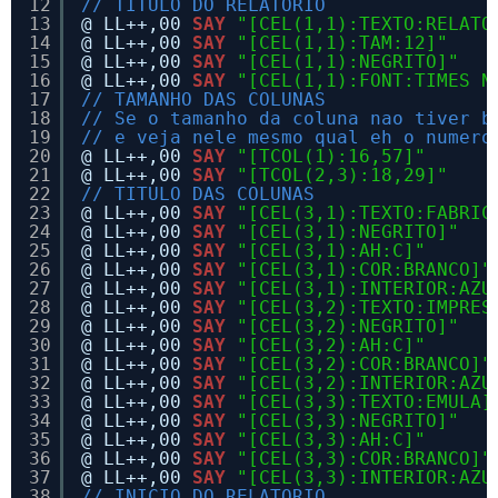
12
// TITULO DO RELATORIO
13
@ LL++,00 
SAY
"[CEL(1,1):TEXTO:RELATO
14
@ LL++,00 
SAY
"[CEL(1,1):TAM:12]"
15
@ LL++,00 
SAY
"[CEL(1,1):NEGRITO]"
16
@ LL++,00 
SAY
"[CEL(1,1):FONT:TIMES N
17
// TAMANHO DAS COLUNAS
18
// Se o tamanho da coluna nao tiver b
19
// e veja nele mesmo qual eh o numero
20
@ LL++,00 
SAY
"[TCOL(1):16,57]"
21
@ LL++,00 
SAY
"[TCOL(2,3):18,29]"
22
// TITULO DAS COLUNAS
23
@ LL++,00 
SAY
"[CEL(3,1):TEXTO:FABRIC
24
@ LL++,00 
SAY
"[CEL(3,1):NEGRITO]"
25
@ LL++,00 
SAY
"[CEL(3,1):AH:C]"
26
@ LL++,00 
SAY
"[CEL(3,1):COR:BRANCO]"
27
@ LL++,00 
SAY
"[CEL(3,1):INTERIOR:AZU
28
@ LL++,00 
SAY
"[CEL(3,2):TEXTO:IMPRES
29
@ LL++,00 
SAY
"[CEL(3,2):NEGRITO]"
30
@ LL++,00 
SAY
"[CEL(3,2):AH:C]"
31
@ LL++,00 
SAY
"[CEL(3,2):COR:BRANCO]"
32
@ LL++,00 
SAY
"[CEL(3,2):INTERIOR:AZU
33
@ LL++,00 
SAY
"[CEL(3,3):TEXTO:EMULA]
34
@ LL++,00 
SAY
"[CEL(3,3):NEGRITO]"
35
@ LL++,00 
SAY
"[CEL(3,3):AH:C]"
36
@ LL++,00 
SAY
"[CEL(3,3):COR:BRANCO]"
37
@ LL++,00 
SAY
"[CEL(3,3):INTERIOR:AZU
38
// INICIO DO RELATORIO 