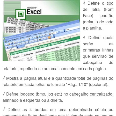
√ Define o tipo
de letra (Font
Face) padrão
(default) de toda
a planilha.
√ Define quais
serão as
primeiras linhas
que servirão de
cabeçalho do
relatório, repetindo-se automaticamente em cada página.
√ Mostra a página atual e a quantidade total de páginas do
relatório em cada folha no formato "Pág.: 1/10" (opcional).
√ Define logotipo (bmp, jpg etc.) no cabeçalho centralizado,
alinhado à esquerda ou à direita.
√ Define as 4 bordas em uma determinada célula ou
segmento de linha destinado aos títulos de cada coluna no