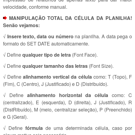
velocidade, conforme manual.
MANIPULAÇÃO TOTAL DA CÉLULA DA PLANILHA!
Senão vejamos:
√
Insere texto, data ou número
na planilha. A data pega o
formato do SET DATE automaticamente.
√ Define
qualquer tipo de letra
(Font Face).
√ Define
qualquer tamanho das letras
(Font Size).
√ Define
alinhamento vertical da célula
como: T (Topo), F
(Fim), C (Centro), J (Justificado) e D (Distribuído).
√ Define
alinhamento horizontal da célula
como: C
(centralizado), E (esquerda), D (direita), J (Justificado), R
(DistRibuído), M (meio, centralizar seleção), P (Preenchido)
e G (Geral).
√ Define
fórmula
de uma determinada célula, caso por