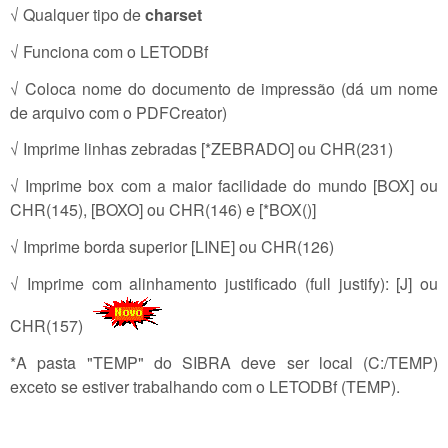
√ Qualquer tipo de
charset
√ Funciona com o LETODBf
√ Coloca nome do documento de impressão (dá um nome
de arquivo com o PDFCreator)
√ Imprime linhas zebradas [*ZEBRADO] ou CHR(231)
√ Imprime box com a maior facilidade do mundo [BOX] ou
CHR(145), [BOXO] ou CHR(146) e [*BOX()]
√ Imprime borda superior [LINE] ou CHR(126)
√ Imprime com alinhamento justificado (full justify): [J] ou
CHR(157)
*A pasta "TEMP" do SIBRA deve ser local (C:/TEMP)
exceto se estiver trabalhando com o LETODBf (TEMP).