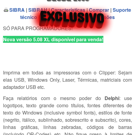
SIBRA
|
SIBRAH
|
Características
|
Comprar
|
Suporte
EXCLUSIVO
EXCLUSIVO
EXCLUSIVO
EXCLUSIVO
técnico
|
Download
|
Histórico de versões
EXCLUSIVO
EXCLUSIVO
EXCLUSIVO
EXCLUSIVO
EXCLUSIVO
SÓ PARA PROGRAMADORES!
Nova versão 5.08 XL disponível para venda!
Imprima em todas as impressoras com o Clipper: Sejam
elas USB, Windows Only, Laser, Térmicas, matriciais com
adaptador USB etc.
Faça relatórios com o mesmo poder do
Delphi
: use
logotipos, texto grande como títulos, fontes diferentes de
texto do Windows (inclusive symbol fonts), estilos de fonte
(negrito, itálico, sublinhado, sobrescrito e subscrito), cores,
linhas gráficas, linhas zebradas, códigos de barras
(incluindo QR-Codes) etc. Não fique preso à limites de