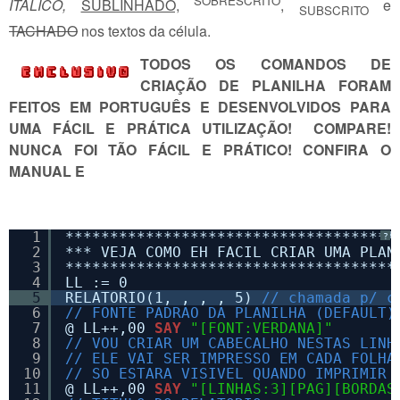
SOBRESCRITO
ITÁLICO,
SUBLINHADO,
,
e
SUBSCRITO
TACHADO
nos textos da célula.
TODOS OS COMANDOS DE
CRIAÇÃO DE PLANILHA FORAM
FEITOS EM PORTUGUÊS E DESENVOLVIDOS PARA
UMA FÁCIL E PRÁTICA UTILIZAÇÃO! COMPARE!
NUNCA FOI TÃO FÁCIL E PRÁTICO! CONFIRA O
MANUAL E
1
*************************************
?
2
*** VEJA COMO EH FACIL CRIAR UMA PLAN
3
*************************************
4
LL := 0
5
RELATORIO(1, , , , 5) 
// chamada p/ c
6
// FONTE PADRAO DA PLANILHA (DEFAULT)
7
@ LL++,00 
SAY
"[FONT:VERDANA]"
8
// VOU CRIAR UM CABECALHO NESTAS LINH
9
// ELE VAI SER IMPRESSO EM CADA FOLHA
10
// SO ESTARA VISIVEL QUANDO IMPRIMIR 
11
@ LL++,00 
SAY
"[LINHAS:3][PAG][BORDAS