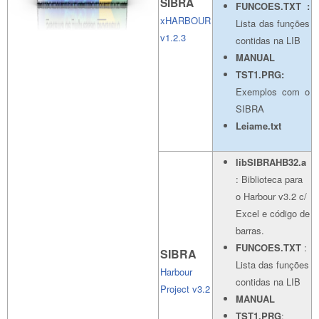
SIBRA
FUNCOES.TXT :
xHARBOUR
Lista das funções
v1.2.3
contidas na LIB
MANUAL
TST1.PRG:
Exemplos com o
SIBRA
Leiame.txt
libSIBRAHB32.a
: Biblioteca para
o Harbour v3.2 c/
Excel e código de
barras.
FUNCOES.TXT
:
SIBRA
Lista das funções
Harbour
contidas na LIB
Project v3.2
MANUAL
TST1.PRG
: