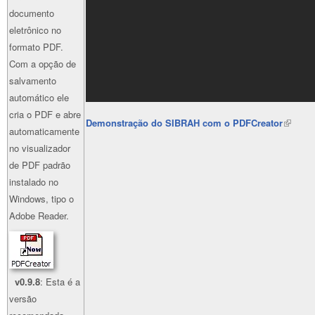
documento
eletrônico no
formato PDF.
Com a opção de
salvamento
automático ele
cria o PDF e abre
Demonstração do SIBRAH com o PDFCreator
(link is
automaticamente
external
no visualizador
de PDF padrão
instalado no
Windows, tipo o
Adobe Reader.
v0.9.8
: Esta é a
versão