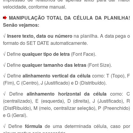
velocidade, conforme manual.
MANIPULAÇÃO TOTAL DA CÉLULA DA PLANILHA!
Senão vejamos:
√
Insere texto, data ou número
na planilha. A data pega o
formato do SET DATE automaticamente.
√ Define
qualquer tipo de letra
(Font Face).
√ Define
qualquer tamanho das letras
(Font Size).
√ Define
alinhamento vertical da célula
como: T (Topo), F
(Fim), C (Centro), J (Justificado) e D (Distribuído).
√ Define
alinhamento horizontal da célula
como: C
(centralizado), E (esquerda), D (direita), J (Justificado), R
(DistRibuído), M (meio, centralizar seleção), P (Preenchido)
e G (Geral).
√ Define
fórmula
de uma determinada célula, caso por