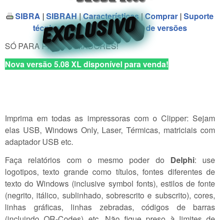
SIBRA
|
SIBRAH
|
Características
|
Comprar
|
Suporte
EXCLUSIVO
EXCLUSIVO
EXCLUSIVO
EXCLUSIVO
EXCLUSIVO
EXCLUSIVO
EXCLUSIVO
EXCLUSIVO
EXCLUSIVO
técnico
|
Download
|
Histórico de versões
SÓ PARA PROGRAMADORES!
Nova versão 5.08 XL disponível para venda!
Imprima em todas as impressoras com o Clipper: Sejam
elas USB, Windows Only, Laser, Térmicas, matriciais com
adaptador USB etc.
Faça relatórios com o mesmo poder do
Delphi
: use
logotipos, texto grande como títulos, fontes diferentes de
texto do Windows (inclusive symbol fonts), estilos de fonte
(negrito, itálico, sublinhado, sobrescrito e subscrito), cores,
linhas gráficas, linhas zebradas, códigos de barras
(incluindo QR-Codes) etc. Não fique preso à limites de