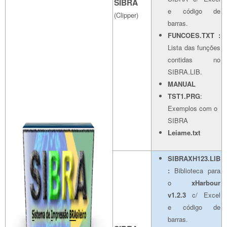
SIBRA
e código de
(Clipper)
barras.
FUNCOES.TXT :
Lista das funções
contidas no
SIBRA.LIB.
MANUAL
TST1.PRG
:
Exemplos com o
SIBRA
Leiame.txt
SIBRAXH123.LIB
:
Biblioteca para
o
xHarbour
v1.2.3
c/ Excel
e código de
barras.