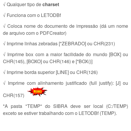
√ Qualquer tipo de
charset
√ Funciona com o LETODBf
√ Coloca nome do documento de impressão (dá um nome
de arquivo com o PDFCreator)
√ Imprime linhas zebradas [*ZEBRADO] ou CHR(231)
√ Imprime box com a maior facilidade do mundo [BOX] ou
CHR(145), [BOXO] ou CHR(146) e [*BOX()]
√ Imprime borda superior [LINE] ou CHR(126)
√ Imprime com alinhamento justificado (full justify): [J] ou
CHR(157)
*A pasta "TEMP" do SIBRA deve ser local (C:/TEMP)
exceto se estiver trabalhando com o LETODBf (TEMP).