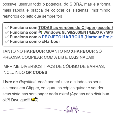
possível usufruir todo o potencial do SIBRA, mas é a forma
mais rápida e prática de colocar os sistemas imprimindo
relatórios do jeito que sempre foi!
✅
Funciona com
TODAS as versões do Clipper (exceto 
✅
Funciona com
Windows 95/98/2000/NT/ME/XP/7/8/10
✅
Funciona com o
PROJETO HARBOUR
(
Harbour Proje
✅
Funciona com o xHarbour
TANTO NO
HARBOUR
QUANTO NO
XHARBOUR
SÓ
PRECISA COMPILAR COM A LIB E MAIS NADA!!!
IMPRIME DIVERSOS TIPOS DE CÓDIGO DE BARRAS,
INCLUINDO
QR CODES
!
Livre de
Royalties
!
Você poderá usar em todos os seus
sistemas em Clipper, em quantas cópias quiser e vender
seus sistemas sem pagar nada extra! (Apenas não distribua,
ok?! Divulgue!!!
)