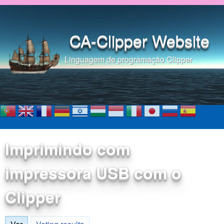
Pular para o conteúdo
principal
CA-Clipper Website
Linguagem de programação Clipper
Imprimindo com
impressora USB com o
Clipper