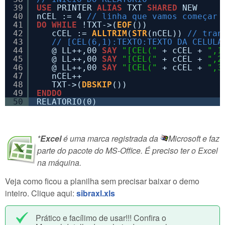
39
USE
PRINTER 
ALIAS
TXT 
SHARED
NEW
40
nCEL := 4 
// linha que vamos começar 
41
DO
WHILE
!TXT->(
EOF
())
42
cCEL := 
ALLTRIM
(
STR
(nCEL)) 
// tran
43
// [CEL(6,1):TEXTO:TEXTO DA CELULA
44
@ LL++,00 
SAY
"[CEL("
+ cCEL + 
",1
45
@ LL++,00 
SAY
"[CEL("
+ cCEL + 
",2
46
@ LL++,00 
SAY
"[CEL("
+ cCEL + 
",3
47
nCEL++ 
48
TXT->(
DBSKIP
())
49
ENDDO
50
RELATORIO(0)
*
Excel
é uma marca registrada da
Microsoft e faz
parte do pacote do MS-Office. É preciso ter o Excel
na máquina.
Veja como ficou a planilha sem precisar baixar o demo
inteiro. Clique aqui:
sibraxl.xls
Prático e facílimo de usar!!! Confira o