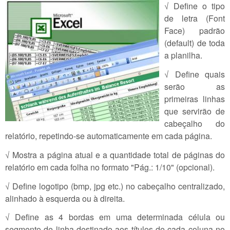
√ Define o tipo
de letra (Font
Face) padrão
(default) de toda
a planilha.
√ Define quais
serão as
primeiras linhas
que servirão de
cabeçalho do
relatório, repetindo-se automaticamente em cada página.
√ Mostra a página atual e a quantidade total de páginas do
relatório em cada folha no formato "Pág.: 1/10" (opcional).
√ Define logotipo (bmp, jpg etc.) no cabeçalho centralizado,
alinhado à esquerda ou à direita.
√ Define as 4 bordas em uma determinada célula ou
segmento de linha destinado aos títulos de cada coluna no