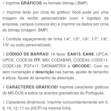
√ Imprime
GRÁFICOS
no formato bitmap (.BMP)
√ Imprime texto por cima do gráfico! Você pode por uma
imagem de recibo personalizado (com o logotipo da
empresa, campos cursivos etc) e imprimir os dados por cima
do bitmap (imagem .BMP)
√ Controla espaçamento de linha 1/4", 1/5", 1/6", 1/7", 1/8",
1/9" ou outro personalizado.
√
CÓDIGO DE BARRAS
! 14 tipos:
EAN13
;
EAN8
; UPCA;
UPCE; CODE39;
ITF
; MSI; CODABAR; CODE93; CODE11;
CODE128; PDF417, DATAMATRIX e
QRCODE
!. Com ou
sem numeração e
descrição
nas barras, ajuste de tamanho
e altura. Ajuste do tamanho da descrição .
√
CARACTERES GRÁFICOS!
Imprime caracteres gráficos
do MS-DOS e todos os acentos gramaticais do Português.
√ Caracteres dinâmicos: imprime concomitantemente em 5,
6, 10, 12, 17 ou 20CPI na mesma linha.