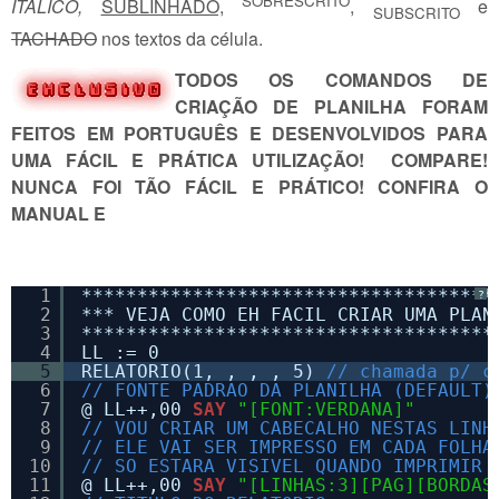
SOBRESCRITO
ITÁLICO,
SUBLINHADO,
,
e
SUBSCRITO
TACHADO
nos textos da célula.
TODOS OS COMANDOS DE
CRIAÇÃO DE PLANILHA FORAM
FEITOS EM PORTUGUÊS E DESENVOLVIDOS PARA
UMA FÁCIL E PRÁTICA UTILIZAÇÃO! COMPARE!
NUNCA FOI TÃO FÁCIL E PRÁTICO! CONFIRA O
MANUAL E
1
*************************************
?
2
*** VEJA COMO EH FACIL CRIAR UMA PLAN
3
*************************************
4
LL := 0
5
RELATORIO(1, , , , 5) 
// chamada p/ c
6
// FONTE PADRAO DA PLANILHA (DEFAULT)
7
@ LL++,00 
SAY
"[FONT:VERDANA]"
8
// VOU CRIAR UM CABECALHO NESTAS LINH
9
// ELE VAI SER IMPRESSO EM CADA FOLHA
10
// SO ESTARA VISIVEL QUANDO IMPRIMIR 
11
@ LL++,00 
SAY
"[LINHAS:3][PAG][BORDAS