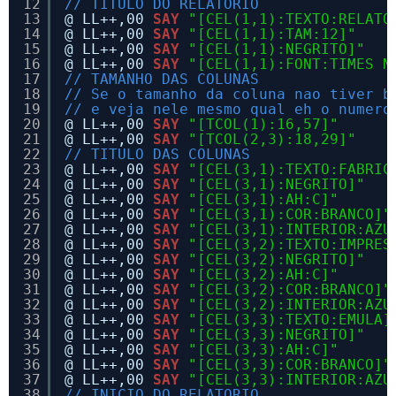
12
// TITULO DO RELATORIO
13
@ LL++,00 
SAY
"[CEL(1,1):TEXTO:RELATO
14
@ LL++,00 
SAY
"[CEL(1,1):TAM:12]"
15
@ LL++,00 
SAY
"[CEL(1,1):NEGRITO]"
16
@ LL++,00 
SAY
"[CEL(1,1):FONT:TIMES N
17
// TAMANHO DAS COLUNAS
18
// Se o tamanho da coluna nao tiver b
19
// e veja nele mesmo qual eh o numero
20
@ LL++,00 
SAY
"[TCOL(1):16,57]"
21
@ LL++,00 
SAY
"[TCOL(2,3):18,29]"
22
// TITULO DAS COLUNAS
23
@ LL++,00 
SAY
"[CEL(3,1):TEXTO:FABRIC
24
@ LL++,00 
SAY
"[CEL(3,1):NEGRITO]"
25
@ LL++,00 
SAY
"[CEL(3,1):AH:C]"
26
@ LL++,00 
SAY
"[CEL(3,1):COR:BRANCO]"
27
@ LL++,00 
SAY
"[CEL(3,1):INTERIOR:AZU
28
@ LL++,00 
SAY
"[CEL(3,2):TEXTO:IMPRES
29
@ LL++,00 
SAY
"[CEL(3,2):NEGRITO]"
30
@ LL++,00 
SAY
"[CEL(3,2):AH:C]"
31
@ LL++,00 
SAY
"[CEL(3,2):COR:BRANCO]"
32
@ LL++,00 
SAY
"[CEL(3,2):INTERIOR:AZU
33
@ LL++,00 
SAY
"[CEL(3,3):TEXTO:EMULA]
34
@ LL++,00 
SAY
"[CEL(3,3):NEGRITO]"
35
@ LL++,00 
SAY
"[CEL(3,3):AH:C]"
36
@ LL++,00 
SAY
"[CEL(3,3):COR:BRANCO]"
37
@ LL++,00 
SAY
"[CEL(3,3):INTERIOR:AZU
38
// INICIO DO RELATORIO 