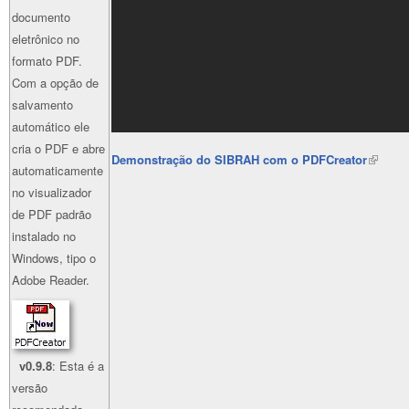
documento
eletrônico no
formato PDF.
Com a opção de
salvamento
automático ele
cria o PDF e abre
Demonstração do SIBRAH com o PDFCreator
(link is
automaticamente
external
no visualizador
de PDF padrão
instalado no
Windows, tipo o
Adobe Reader.
v0.9.8
: Esta é a
versão