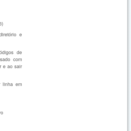
3)
iretório e
ódigos de
usado com
 e ao sair
 linha em
vo