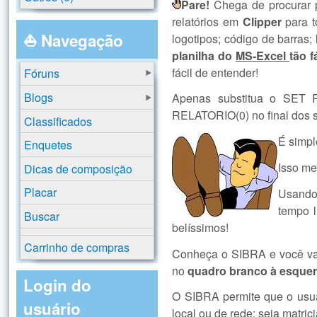
Pare!
Chega de procurar p
relatórios em
Clipper
para t
⛵ Navegação
logotipos; código de barras; 
planilha do
MS-Excel
tão f
fácil de entender!
Fóruns
Blogs
Apenas substitua o SET 
RELATORIO(0) no final dos se
Classificados
É simpl
Enquetes
Isso me
Dicas de composição
Placar
Usando
tempo l
Buscar
belíssimos!
Carrinho de compras
Conheça o SIBRA e você vai 
no
quadro branco à esque
Login do
O SIBRA permite que o usuá
usuário
local ou de rede; seja matrici