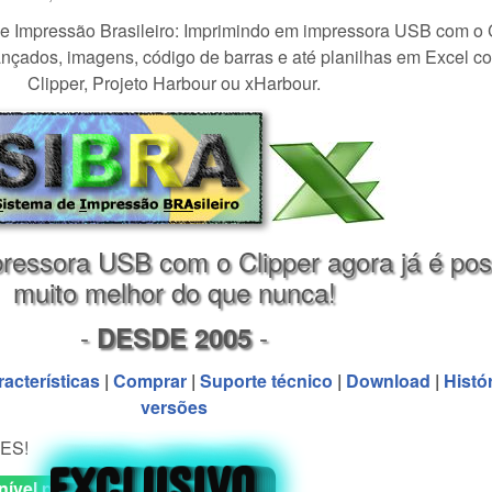
e Impressão Brasileiro: Imprimindo em impressora USB com o C
ançados, imagens, código de barras e até planilhas em Excel c
Clipper, Projeto Harbour ou xHarbour.
ressora USB com o Clipper agora já é pos
muito melhor do que nunca!
-
-
DESDE 2005
racterísticas
|
Comprar
|
Suporte técnico
|
Download
|
Histó
versões
EXCLUSIVO
EXCLUSIVO
EXCLUSIVO
EXCLUSIVO
EXCLUSIVO
EXCLUSIVO
EXCLUSIVO
EXCLUSIVO
EXCLUSIVO
ES!
nível para venda!