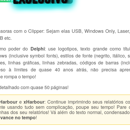
soras com o Clipper: Sejam elas USB, Windows Only, Laser,
B etc.
esmo poder do
Delphi
: use logotipos, texto grande como títu
s (inclusive symbol fonts), estilos de fonte (negrito, itálico, 
ores, linhas gráficas, linhas zebradas, códigos de barras (in
eso à limites de quase 40 anos atrás, não precisa apre
e rompa o tempo!
detalhado com quase 50 páginas!
Harbour
e
xHarbour
: Continue imprimindo seus relatórios c
te usando tudo sem complicação, poupe seu tempo! Pare 
has dos seu relatórios! Vá além do texto normal, condensado
avance no tempo
!