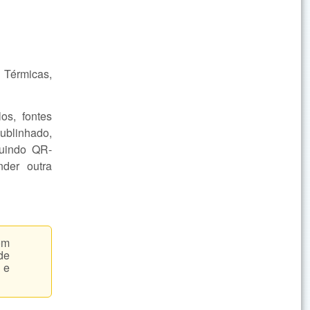
 Térmicas,
los, fontes
sublinhado,
cluindo QR-
nder outra
om
de
 e