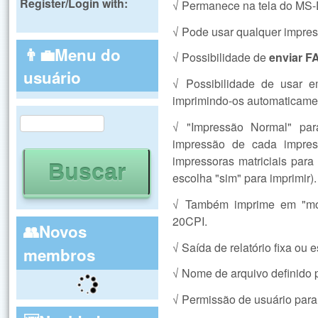
Register/Login with:
√ Permanece na tela do MS-
√ Pode usar qualquer impre
👨‍💼Menu do
√ Possibilidade de
enviar F
usuário
√ Possibilidade de usar
imprimindo-os automaticame
Buscar
√ "Impressão Normal" par
Formulário de busca
impressão de cada impre
impressoras matriciais par
escolha "sim" para imprimir).
√ Também imprime em "mo
20CPI.
👥Novos
√ Saída de relatório fixa ou 
membros
√ Nome de arquivo definido 
√ Permissão de usuário para