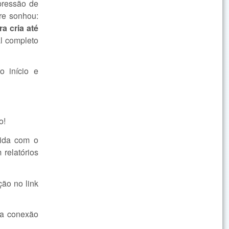
pressão de
re sonhou:
a cria até
l completo
 início e
o!
vida com o
 relatórios
ão no link
ha conexão