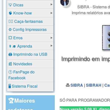
💡 Dicas
SIBRA - Sistema d
Imprima relatórios av
🧠 Know-how
🕵️‍♂️ Caça-fantasmas
⚙️ Config Impressoras
💥 Erros
👨‍🎓 Aprenda
🖨️ Imprimindo na USB
Imprimindo em imp
📰 Novidades
ⓕ FanPage do
Facebook
SIBRA
|
SIBRAH
|
Ca
🖥️ Sistema Fiscal
🏆Maiores
SÓ PARA PROGRAMADOR
redatores
Nova versão 5.08 XL dispo