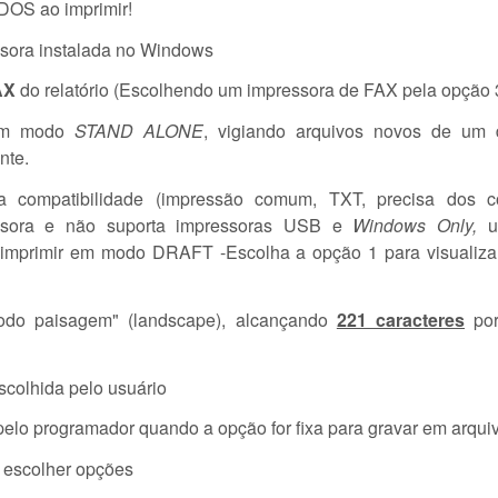
DOS ao imprimir!
ssora instalada no Windows
AX
do relatório (Escolhendo um impressora de FAX pela opção 
 em modo
STAND ALONE
, vigiando arquivos novos de um d
nte.
a compatibilidade (impressão comum, TXT, precisa dos c
ssora e não suporta impressoras USB e
Windows Only,
a imprimir em modo DRAFT -Escolha a opção 1 para visualizar
do paisagem" (landscape), alcançando
221 caracteres
por
escolhida pelo usuário
pelo programador quando a opção for fixa para gravar em arqui
 escolher opções