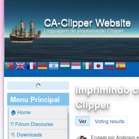
CA-Clipper Website
Linguagem de programação Clipper
Imprimindo 
Menu Principal
Clipper
🏠 Home
Ver
(aba ativa)
Voting results
⁉️ Fórum Discourse
📁 Downloads
Enviado por
Anderson