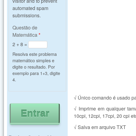
visitor and to prevent
automated spam
submissions.
Questão de
Matemática
*
2 + 8 =
Resolva este problema
matemático simples e
digite o resultado. Por
exemplo para 1+3, digite
4.
√ Único comando é usado par
√ Imprime em qualquer tam
10cpi, 12cpi, 17cpi, 20 cpi etc
√ Salva em arquivo TXT