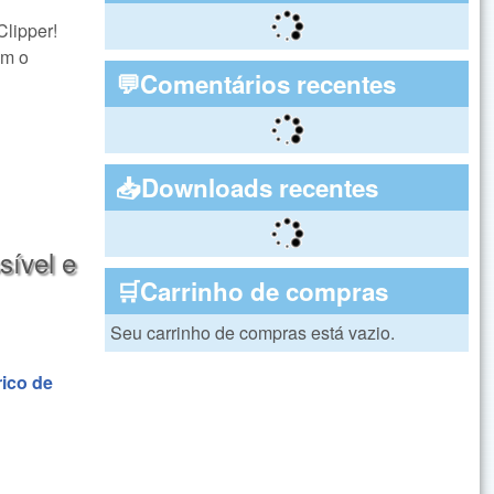
lipper!
om o
💬Comentários recentes
📥Downloads recentes
sível e
🛒Carrinho de compras
Seu carrinho de compras está vazio.
rico de