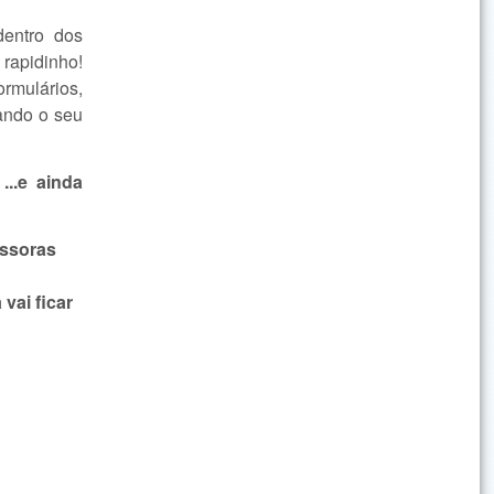
dentro dos
 rapidinho!
rmulários,
ando o seu
!
...e ainda
essoras
vai ficar