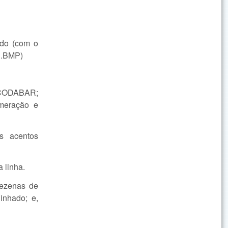
ado (com o
m .BMP)
 CODABAR;
meração e
s acentos
 linha.
dezenas de
inhado; e,