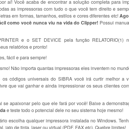
or aí! Você acaba de encontrar a solução completa para im
odas as impressoras com tudo o que você tem direito e semp
letras em formas, tamanhos, estilos e cores diferentes etc!
Agor
ácil como você nunca viu na vida do Clipper!
Possui manua
PRINTER e o SET DEVICE pela função RELATORIO(1) no
us relatórios e pronto!
es, fácil e para sempre!
smo! Não importa quantas impressoras eles inventem no mund
 os códigos universais do SIBRA você irá curtir melhor a 
ivre que vai ganhar e ainda impressionar os seus clientes com
se apaixonar pelo que ele fará por você! Baixe a demonstraç
rda
e teste todo o potencial dele no seu sistema hoje mesmo!
rio escolha qualquer impressora instalada no Windows. Ten
al, jato de tinta, laser ou virtual (PDF, FAX etc). Quebre limites!