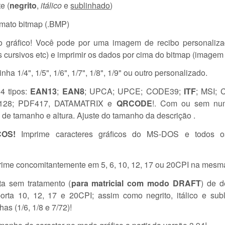
e (
negrito
,
itálico
e
sublinhado
)
rmato bitmap (.BMP)
do gráfico! Você pode por uma imagem de recibo personaliz
 cursivos etc) e imprimir os dados por cima do bitmap (image
ha 1/4", 1/5", 1/6", 1/7", 1/8", 1/9" ou outro personalizado.
14 tipos:
EAN13
;
EAN8
; UPCA; UPCE; CODE39;
ITF
; MSI;
28; PDF417, DATAMATRIX e
QRCODE
!. Com ou sem nu
e de tamanho e altura. Ajuste do tamanho da descrição .
OS!
Imprime caracteres gráficos do MS-DOS e todos o
rime concomitantemente em 5, 6, 10, 12, 17 ou 20CPI na mesma
ta sem tratamento (
para matricial com modo DRAFT
) de 
orta 10, 12, 17 e 20CPI; assim como negrito, itálico e subl
s (1/6, 1/8 e 7/72)!