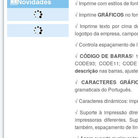
🆕Novidades
√ Imprime com estilos de font
√ Imprime
GRÁFICOS
no fo
√ Imprime texto por cima 
logotipo da empresa, campos
√ Controla espaçamento de lin
√
CÓDIGO DE BARRAS
! 
CODE93; CODE11; CODE1
descrição
nas barras, ajust
√
CARACTERES GRÁFIC
gramaticais do Português.
√ Caracteres dinâmicos: imp
√ Suporte à impressão dire
impressoras diferentes. Sup
também, espaçamento de linha