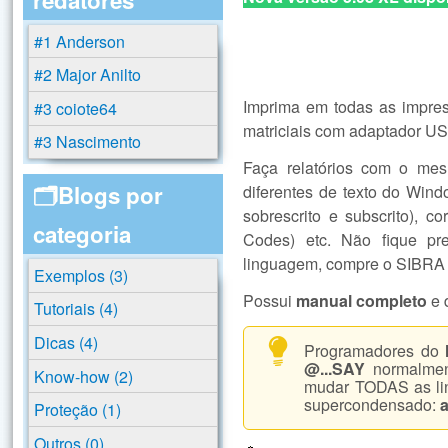
#1 Anderson
#2 Major Anilto
Imprima em todas as impres
#3 coiote64
matriciais com adaptador US
#3 Nascimento
Faça relatórios com o m
🗂️Blogs por
diferentes de texto do Window
sobrescrito e subscrito), c
categoria
Codes) etc. Não fique pr
linguagem, compre o SIBRA 
Exemplos (3)
Possui
manual completo
e 
Tutoriais (4)
Dicas (4)
Programadores do
@...SAY
normalmen
Know-how (2)
mudar TODAS as lin
supercondensado:
Proteção (1)
Outros (0)