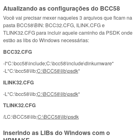
Atualizando as configurações do BCC58
Você vai precisar mexer naqueles 3 arquivos que ficam na
pasta BCC58\BIN: BCC32.CFG, ILINK.CFG e
TLINK32.CFG para incluir aquele caminho da PSDK onde
estão as libs do Windows necessárias:
BCC32.CFG
-I"C:\bcc58\include;C:\bcc58\include\dinkumware"
-L"C:\bcc58\lib
;C:\BCC58\lib\psdk
"
ILINK32.CFG
-L"C:\bcc58\lib
;C:\BCC58\lib\psdk
"
TLINK32.CFG
/LC:\BCC58\lib
;C:\BCC58\lib\psdk
Inserindo as LIBs do Windows com o
HBMAKE