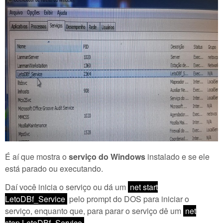
É aí que mostra o
serviço do Windows
instalado e se ele
está parado ou executando.
Daí você inicia o serviço ou dá um
net start
LetoDBf_Service
pelo prompt do DOS para iniciar o
serviço, enquanto que, para parar o serviço dê um
net
stop LetoDBf_Service
.