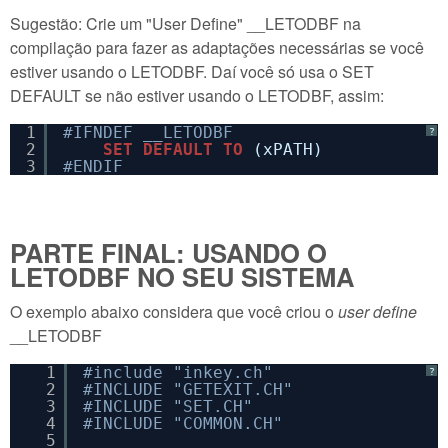
Sugestão: Crie um "User Define" __LETODBF na
compilação para fazer as adaptações necessárias se você
estiver usando o LETODBF. Daí você só usa o SET
DEFAULT se não estiver usando o LETODBF, assim:
1
#IFNDEF __LETODBF
?
2
SET
DEFAULT
TO
(xPATH)
3
#ENDIF
PARTE FINAL: USANDO O
LETODBF NO SEU SISTEMA
O exemplo abaixo considera que você criou o
user define
__LETODBF
1
#include "inkey.ch"
?
2
#INCLUDE "GETEXIT.CH"
3
#INCLUDE "SET.CH"
4
#INCLUDE "COMMON.CH"
5