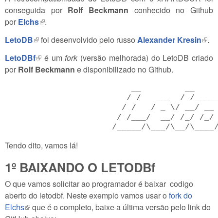
conseguida por
Rolf Beckmann
conhecido no Github
por
Elchs
(link is external)
.
LetoDB
(link is external)
foi desenvolvido pelo russo
Alexander Kresin
(lin
.
exte
LetoDBf
(link is external)
é um
fork
(versão melhorada) do LetoDB criado
por
Rolf Beckmann
e disponibilizado no Github.
                          __         __     
                         / /   ___  / /_____
                        / /   / _ \/ __/ __ 
                       / /___/  __/ /_/ /_/ 
                      /_____/\___/\__/\____
Tendo dito, vamos lá!
1º BAIXANDO O LETODBf
O que vamos solicitar ao programador é baixar codigo
aberto do letodbf. Neste exemplo vamos usar o
fork do
Elchs
(link is external)
que é o completo, baixe a última versão pelo link do