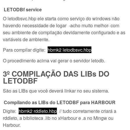
LETODBf service
O letodbsvc.hbp ele starta como serviço do windows não
havendo necessidade de logar -acho muito melhor- com
seu ambiente de compilação devidamente configurado e as
variáveis de ambiente.
Para compilar digite:
hbmk2 letodbsvc.hbp
O procedimento acima vai gerar o servidor letodb.
3º COMPILAÇÃO DAS LIBs DO
LETODBF
São as LIBs que você deverá linkar no seu sistema.
Compilando as LIBs do LETODBF para HARBOUR
Digite:
hbmk2 rddleto.hbp
// tudo corretamente criará a
rddleto, a biblioteca .lib no xHarbour e .a no Mingw ou
Harbour.