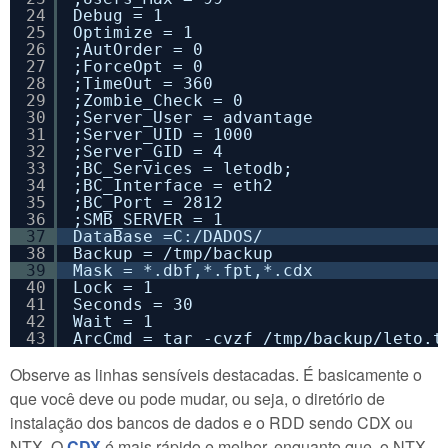
24
Debug = 1
25
Optimize = 1
26
;AutOrder = 0
27
;ForceOpt = 0
28
;TimeOut = 360
29
;Zombie_Check = 0
30
;Server_User = advantage
31
;Server_UID = 1000
32
;Server_GID = 4
33
;BC_Services = letodb;
34
;BC_Interface = eth2
35
;BC_Port = 2812
36
;SMB_SERVER = 1
37
DataBase =C:/DADOS/ 
38
Backup = /tmp/backup
39
Mask = *.dbf,*.fpt,*.cdx
40
Lock = 1
41
Seconds = 30
42
Wait = 1
43
ArcCmd = tar -cvzf /tmp/backup/leto.t
Observe as linhas sensíveis destacadas. É basicamente o
que você deve ou pode mudar, ou seja, o diretório de
instalação dos bancos de dados e o RDD sendo CDX ou
NTX. O
CDX
é mais rápido e melhor, enquanto que, o NTX