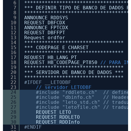
6
************************************
7
*** DEFINIR TIPO DE BANCO DE DADOS P
8
************************************
9
ANNOUNCE RDDSYS
10
REQUEST DBFCDX
11
ANNOUNCE FPTCDX
12
REQUEST DBFFPT
13
Request ordfor
14
**********************************
15
*** CODEPAGE E CHARSET
16
**********************************
17
REQUEST HB_LANG_PT
18
REQUEST HB_CODEPAGE_PT850 
// PARA IN
19
**********************************
20
*** SERVIDOR DE BANCO DE DADOS ***
21
**********************************
22
#IFDEF __LETODBF
23
// servidor LETODBF
24
#include "rddleto.ch"  // define
25
#include "dbinfo.ch"   // Header
26
#include "leto_std.ch" // traduz
27
#include "letofile.ch" // traduz
28
REQUEST LETO
29
REQUEST RDDLETO
30
REQUEST RDDInfo
31
#ENDIF  