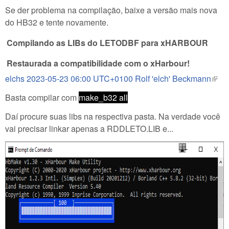
Se der problema na compilação, baixe a versão mais nova
do HB32 e tente novamente.
Compilando as LIBs do LETODBF para xHARBOUR
Restaurada a compatibilidade com o xHarbour!
elchs 2023-05-23 06:00 UTC+0100 Rolf 'elch' Beckmann
(link 
exter
Basta compilar com
make_b32 all
Daí procure suas libs na respectiva pasta. Na verdade você
vai precisar linkar apenas a RDDLETO.LIB e...