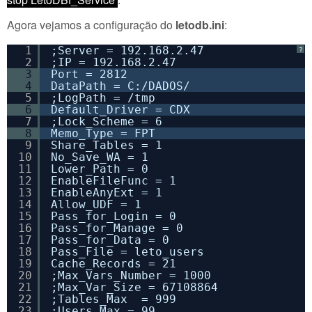
Agora vejamos a configuração do
letodb.ini
:
1
;Server = 192.168.2.47
?
2
;IP = 192.168.2.47
3
Port = 2812
4
DataPath = C:/DADOS/
5
;LogPath = /tmp
6
Default_Driver = CDX
7
;Lock_Scheme = 6
8
Memo_Type = FPT
9
Share_Tables = 1
10
No_Save_WA = 1
11
Lower_Path = 0
12
EnableFileFunc = 1
13
EnableAnyExt = 1
14
Allow_UDF = 1
15
Pass_for_Login = 0
16
Pass_for_Manage = 0
17
Pass_for_Data = 0
18
Pass_File = leto_users
19
Cache_Records = 21
20
;Max_Vars_Number = 1000
21
;Max_Var_Size = 67108864
22
;Tables_Max  = 999
23
;Users_Max = 99