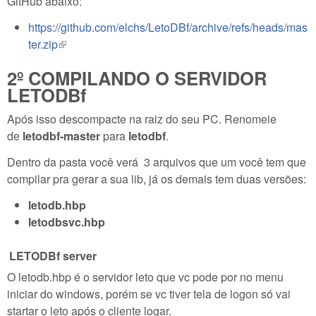
GitHub abaixo:
https://github.com/elchs/LetoDBf/archive/refs/heads/mas
ter.zip
(link is external)
2º COMPILANDO O SERVIDOR
LETODBf
Após isso descompacte na raiz do seu PC. Renomeie
de
letodbf-master
para
letodbf
.
Dentro da pasta você verá 3 arquivos que um você tem que
compilar pra gerar a sua lib, já os demais tem duas versões:
letodb.hbp
letodbsvc.hbp
LETODBf server
O letodb.hbp é o servidor leto que vc pode por no menu
iniciar do windows, porém se vc tiver tela de logon só vai
startar o leto após o cliente logar.