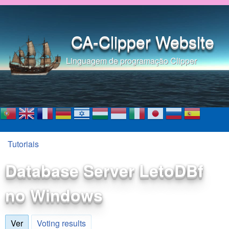
Pular para o conteúdo
principal
CA-Clipper Website
Linguagem de programação Clipper
Tutoriais
Você está aqui
Database Server LetoDBf
no Windows
Ver
(aba ativa)
Voting results