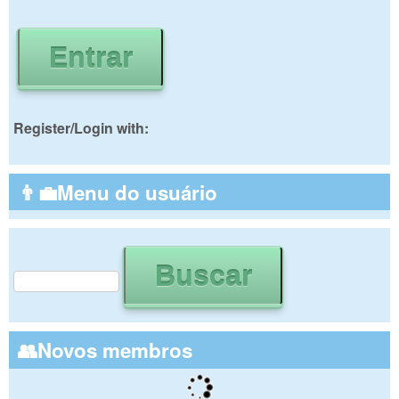
Register/Login with:
👨‍💼Menu do usuário
Buscar
Formulário de busca
👥Novos membros