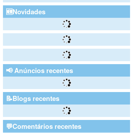
🆕Novidades
📢 Anúncios recentes
📝Blogs recentes
💬Comentários recentes