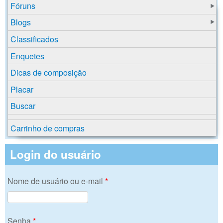
Fóruns
Blogs
Classificados
Enquetes
Dicas de composição
Placar
Buscar
Carrinho de compras
Login do usuário
Nome de usuário ou e-mail
*
Senha
*