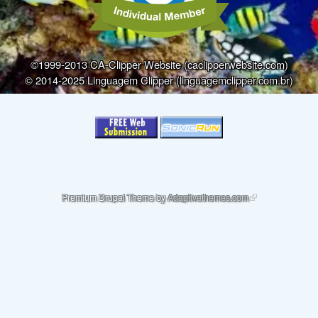
©1999-2013 CA-Clipper Website (caclipperwebsite.com)
© 2014-2025 Linguagem Clipper (linguagemclipper.com.br)
(link is external)
Premium Drupal Theme by
Adaptivethemes.com