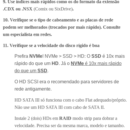
9. Use índices mais rápidos como os do formato da extensão
.CDX ou .NSX
(Comix ou SixDrive)
.
10. Verifique se o tipo de cabeamento e as placas de rede
podem ser melhorados (trocados por mais rápido). Consulte
um especialista em redes.
11. Verifique se a velocidade do disco rígido é boa
Prefira
NVMe
! NVMe > SSD > HD: O
SSD
é 10x mais
rápido do que um
HD
. Já o
NVMe
é 10x mais rápido
do que um
SSD
.
O HD SCSI era o recomendado para servidores de
rede antigamente.
HD SATA III só funciona com o cabo Flat adequado/próprio.
Não use um HD SATA III com cabo de SATA II.
Instale 2 (dois) HDs em
RAID
modo strip para dobrar a
velocidade. Precisa ser da mesma marca, modelo e tamanho.