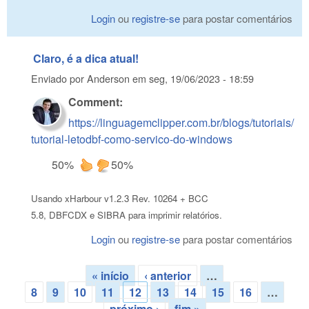
Login
ou
registre-se
para postar comentários
Claro, é a dica atual!
Enviado por
Anderson
em
seg, 19/06/2023 - 18:59
Comment:
https://linguagemclipper.com.br/blogs/tutoriais/
tutorial-letodbf-como-servico-do-windows
50%
50%
Usando xHarbour v1.2.3 Rev. 10264 + BCC
5.8, DBFCDX e SIBRA para imprimir relatórios.
Login
ou
registre-se
para postar comentários
« início
‹ anterior
…
Páginas
8
9
10
11
12
13
14
15
16
…
próximo ›
fim »