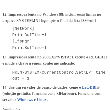
12. Impressora lenta no Windows 98: incluir essas linhas no
arquivo
SYSTEM.INI
logo após o final da lista [386enh]
[NetWork]
PrintBufTime=1
[IfsMgr]
PrintBufTime=1
13. Impressora lenta no 2000/XP/VISTA: Execute o REGEDIT
e mude a chave a seguir conforme indicado:
HKLM\SYSTEM\CurrentControlSet\LPT_time
out =
1
(link is
14. Use um servidor de banco de dados, como o
LetoDBf
external
(solução gratuita, funciona com [x]Harbour). Funciona com
servidor
Windows
e
Linux
.
Avaliação