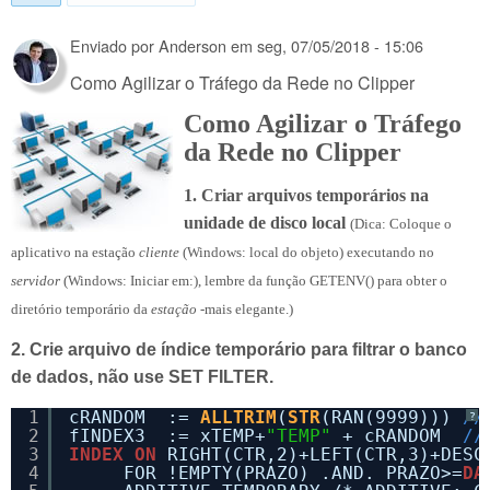
Enviado por
Anderson
em
seg, 07/05/2018 - 15:06
Como Agilizar o Tráfego da Rede no Clipper
Como Agilizar o Tráfego
da Rede no Clipper
1. Criar arquivos temporários na
unidade de disco local
(Dica: Coloque o
aplicativo na estação
cliente
(Windows: local do objeto) executando no
servidor
(Windows: Iniciar em:), lembre da função GETENV() para obter o
diretório temporário da
estação
-mais elegante.)
2. Crie arquivo de índice temporário para filtrar o banco
de dados, não use SET FILTER.
1
cRANDOM  := 
ALLTRIM
(
STR
(RAN(9999))) 
//
?
2
fINDEX3  := xTEMP+
"TEMP"
+ cRANDOM  
//
3
INDEX
ON
RIGHT(CTR,2)+LEFT(CTR,3)+DESC
4
FOR !EMPTY(PRAZO) .AND. PRAZO>=
DA