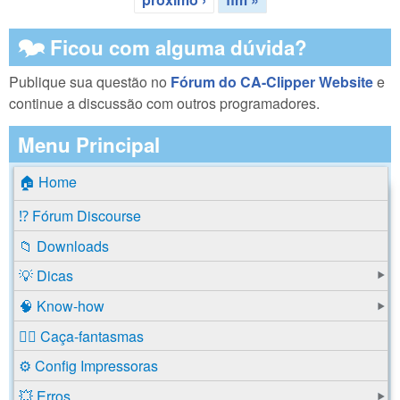
🗫 Ficou com alguma dúvida?
Publique sua questão no
Fórum do CA-Clipper Website
e
continue a discussão com outros programadores.
Menu Principal
🏠 Home
⁉️ Fórum Discourse
📁 Downloads
💡 Dicas
🧠 Know-how
🕵️‍♂️ Caça-fantasmas
⚙️ Config Impressoras
💥 Erros