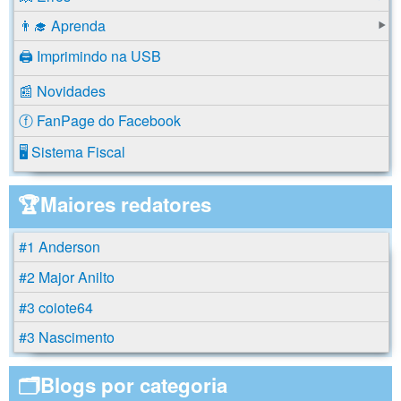
👨‍🎓 Aprenda
🖨️ Imprimindo na USB
📰 Novidades
ⓕ FanPage do Facebook
🖥️ Sistema Fiscal
🏆Maiores redatores
#1 Anderson
#2 Major Anilto
#3 coiote64
#3 Nascimento
🗂️Blogs por categoria