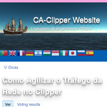
Pular para o conteúdo
principal
CA-Clipper Website
Linguagem de programação Clipper
💡 Dicas
Você está aqui
Como Agilizar o Tráfego da
Rede no Clipper
Ver
(aba ativa)
Voting results