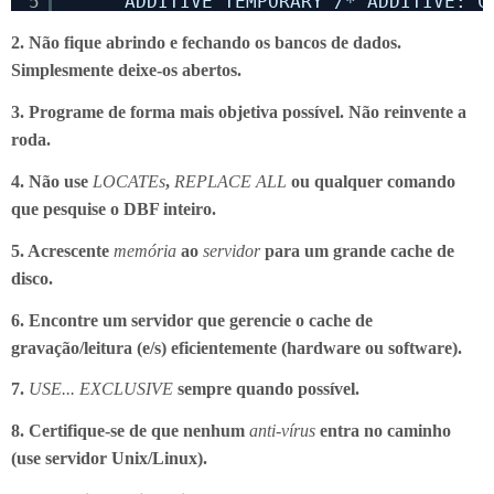
5
ADDITIVE TEMPORARY /* ADDITIVE: C
2. Não fique abrindo e fechando os bancos de dados.
Simplesmente deixe-os abertos.
3. Programe de forma mais objetiva possível. Não reinvente a
roda.
4. Não use
LOCATEs
,
REPLACE ALL
ou qualquer comando
que pesquise o DBF inteiro.
5. Acrescente
memória
ao
servidor
para um grande cache de
disco.
6. Encontre um servidor que gerencie o cache de
gravação/leitura (e/s) eficientemente (hardware ou software).
7.
USE... EXCLUSIVE
sempre quando possível.
8. Certifique-se de que nenhum
anti-vírus
entra no caminho
(use servidor Unix/Linux).