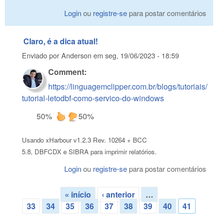
Login
ou
registre-se
para postar comentários
Claro, é a dica atual!
Enviado por
Anderson
em
seg, 19/06/2023 - 18:59
Comment:
https://linguagemclipper.com.br/blogs/tutoriais/
tutorial-letodbf-como-servico-do-windows
50%
50%
Usando xHarbour v1.2.3 Rev. 10264 + BCC
5.8, DBFCDX e SIBRA para imprimir relatórios.
Login
ou
registre-se
para postar comentários
« início
‹ anterior
…
Páginas
33
34
35
36
37
38
39
40
41