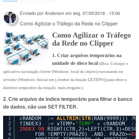
Enviado por
Anderson
em
seg, 07/05/2018 - 15:06
Como Agilizar o Tráfego da Rede no Clipper
Como Agilizar o Tráfego
da Rede no Clipper
1. Criar arquivos temporários na
unidade de disco local
(Dica: Coloque o
aplicativo na estação
cliente
(Windows: local do objeto) executando no
servidor
(Windows: Iniciar em:), lembre da função GETENV() para obter o
diretório temporário da
estação
-mais elegante.)
2. Crie arquivo de índice temporário para filtrar o banco
de dados, não use SET FILTER.
1
cRANDOM  := 
ALLTRIM
(
STR
(RAN(9999))) 
//
?
2
fINDEX3  := xTEMP+
"TEMP"
+ cRANDOM  
//
3
INDEX
ON
RIGHT(CTR,2)+LEFT(CTR,3)+DESC
4
FOR !EMPTY(PRAZO) .AND. PRAZO>=
DA