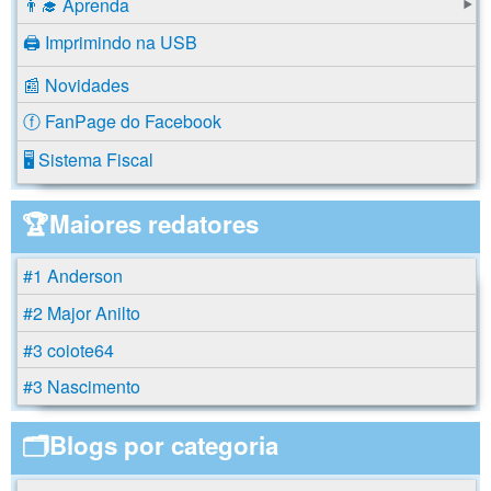
👨‍🎓 Aprenda
🖨️ Imprimindo na USB
📰 Novidades
ⓕ FanPage do Facebook
🖥️ Sistema Fiscal
🏆Maiores redatores
#1 Anderson
#2 Major Anilto
#3 coiote64
#3 Nascimento
🗂️Blogs por categoria