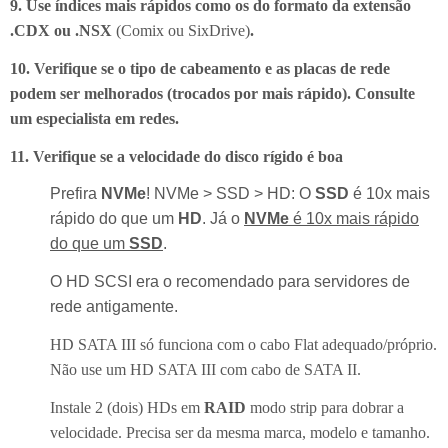
9. Use índices mais rápidos como os do formato da extensão
.CDX ou .NSX
(Comix ou SixDrive)
.
10. Verifique se o tipo de cabeamento e as placas de rede
podem ser melhorados (trocados por mais rápido). Consulte
um especialista em redes.
11. Verifique se a velocidade do disco rígido é boa
Prefira
NVMe
! NVMe > SSD > HD: O
SSD
é 10x mais
rápido do que um
HD
. Já o
NVMe
é 10x mais rápido
do que um
SSD
.
O HD SCSI era o recomendado para servidores de
rede antigamente.
HD SATA III só funciona com o cabo Flat adequado/próprio.
Não use um HD SATA III com cabo de SATA II.
Instale 2 (dois) HDs em
RAID
modo strip para dobrar a
velocidade. Precisa ser da mesma marca, modelo e tamanho.