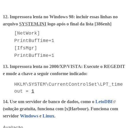
12. Impressora lenta no Windows 98: incluir essas linhas no
arquivo
SYSTEM.INI
logo após o final da lista [386enh]
[NetWork]
PrintBufTime=1
[IfsMgr]
PrintBufTime=1
13. Impressora lenta no 2000/XP/VISTA: Execute o REGEDIT
e mude a chave a seguir conforme indicado:
HKLM\SYSTEM\CurrentControlSet\LPT_time
out =
1
(link is
14. Use um servidor de banco de dados, como o
LetoDBf
external
(solução gratuita, funciona com [x]Harbour). Funciona com
servidor
Windows
e
Linux
.
Avaliação