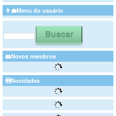
👨‍💼Menu do usuário
Buscar
Formulário de busca
👥Novos membros
🆕Novidades