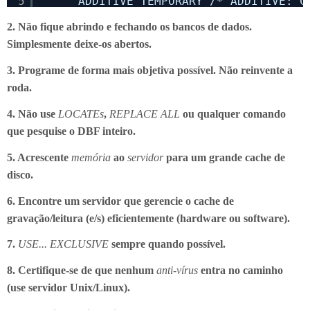
5
ADDITIVE TEMPORARY /* ADDITIVE: C
2. Não fique abrindo e fechando os bancos de dados.
Simplesmente deixe-os abertos.
3. Programe de forma mais objetiva possível. Não reinvente a
roda.
4. Não use
LOCATEs
,
REPLACE ALL
ou qualquer comando
que pesquise o DBF inteiro.
5. Acrescente
memória
ao
servidor
para um grande cache de
disco.
6. Encontre um servidor que gerencie o cache de
gravação/leitura (e/s) eficientemente (hardware ou software).
7.
USE... EXCLUSIVE
sempre quando possível.
8. Certifique-se de que nenhum
anti-vírus
entra no caminho
(use servidor Unix/Linux).