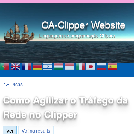
Pular para o conteúdo
principal
CA-Clipper Website
Linguagem de programação Clipper
💡 Dicas
Você está aqui
Como Agilizar o Tráfego da
Rede no Clipper
Ver
(aba ativa)
Voting results