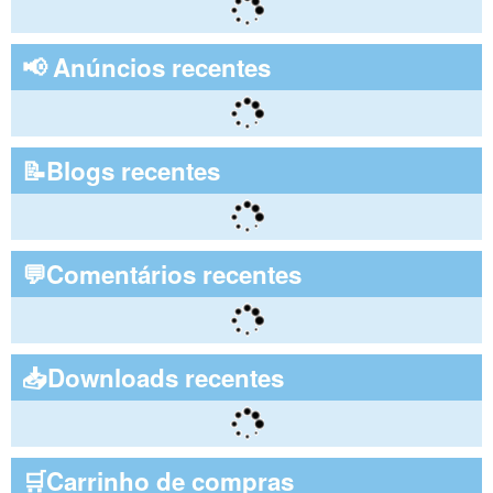
📢 Anúncios recentes
📝Blogs recentes
💬Comentários recentes
📥Downloads recentes
🛒Carrinho de compras