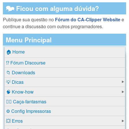
🗫 Ficou com alguma dúvida?
Publique sua questão no
Fórum do CA-Clipper Website
e
continue a discussão com outros programadores.
Menu Principal
🏠 Home
⁉️ Fórum Discourse
📁 Downloads
💡 Dicas
🧠 Know-how
🕵️‍♂️ Caça-fantasmas
⚙️ Config Impressoras
💥 Erros