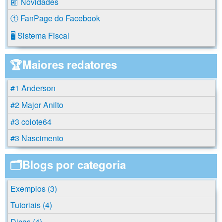
📰 Novidades
ⓕ FanPage do Facebook
🖥️ Sistema Fiscal
🏆Maiores redatores
#1 Anderson
#2 Major Anilto
#3 coiote64
#3 Nascimento
🗂️Blogs por categoria
Exemplos (3)
Tutoriais (4)
Dicas (4)