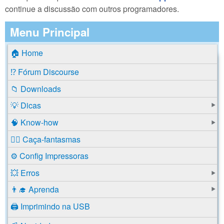
continue a discussão com outros programadores.
Menu Principal
🏠 Home
⁉️ Fórum Discourse
📁 Downloads
💡 Dicas
🧠 Know-how
🕵️‍♂️ Caça-fantasmas
⚙️ Config Impressoras
💥 Erros
👨‍🎓 Aprenda
🖨️ Imprimindo na USB