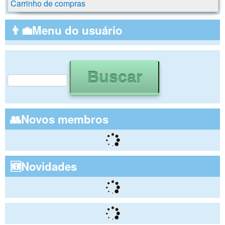
Carrinho de compras
👨‍💼Menu do usuário
Buscar
Formulário de busca
👥Novos membros
🆕Novidades