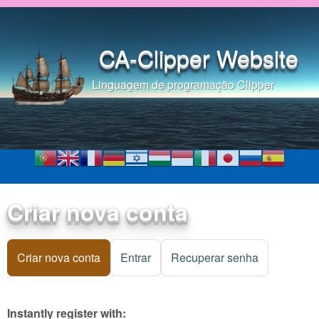
Pular para o conteúdo
principal
CA-Clipper Website
Linguagem de programação Clipper
Criar nova conta
Criar nova conta
(aba ativa)
Entrar
Recuperar senha
Instantly register with: