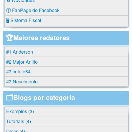
📰 Novidades
ⓕ FanPage do Facebook
🖥️ Sistema Fiscal
🏆Maiores redatores
#1 Anderson
#2 Major Anilto
#3 coiote64
#3 Nascimento
🗂️Blogs por categoria
Exemplos (3)
Tutoriais (4)
Dicas (4)