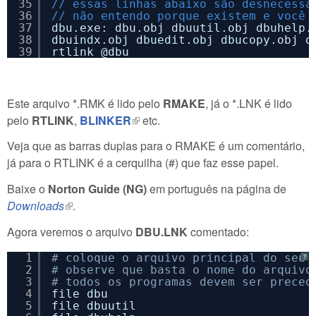
35
// essas linhas abaixo são desnecessá
36
// não entendo porque existem e você 
37
dbu.exe: dbu.obj dbuutil.obj dbuhelp.
38
dbuindx.obj dbuedit.obj dbucopy.obj d
39
rtlink @dbu
Este arquivo *.RMK é lido pelo
RMAKE
, já o *.LNK é lido
pelo
RTLINK
,
BLINKER
(link is external)
etc.
Veja que as barras duplas para o RMAKE é um comentário,
já para o RTLINK é a cerquilha (#) que faz esse papel.
Baixe o
Norton Guide (NG)
em português na página de
Downloads
(link is external)
.
Agora veremos o arquivo
DBU.LNK
comentado:
1
# coloque o arquivo principal do seu 
?
2
# observe que basta o nome do arquivo
3
# todos os programas devem ser preced
4
file dbu
5
file dbuutil