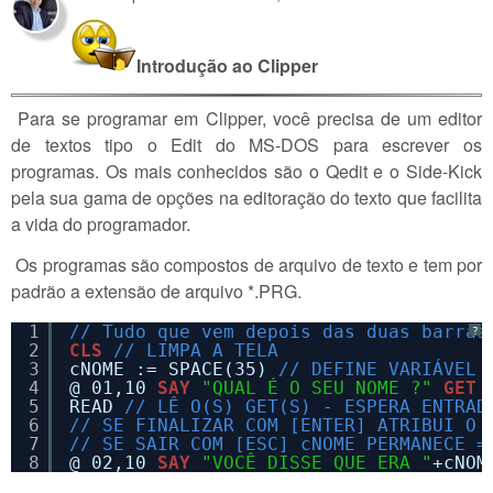
Introdução ao Clipper
Para se programar em Clipper, você precisa de um editor
de textos tipo o Edit do MS-DOS para escrever os
programas. Os mais conhecidos são o Qedit e o Side-Kick
pela sua gama de opções na editoração do texto que facilita
a vida do programador.
Os programas são compostos de arquivo de texto e tem por
padrão a extensão de arquivo *.PRG.
1
// Tudo que vem depois das duas barras
?
2
CLS
// LIMPA A TELA
3
cNOME := SPACE(35) 
// DEFINE VARIÁVEL 
4
@ 01,10 
SAY
"QUAL É O SEU NOME ?"
GET
5
READ 
// LÊ O(S) GET(S) - ESPERA ENTRAD
6
// SE FINALIZAR COM [ENTER] ATRIBUI O 
7
// SE SAIR COM [ESC] cNOME PERMANECE =
8
@ 02,10 
SAY
"VOCÊ DISSE QUE ERA "
+cNOM