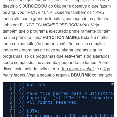
diretório SOURCE\DBU do Clipper e observe o que fazem
os arquivos *.RMK e *.LNK. Observe também os *.PRG,
todos são como grandes funções, começando na primeira
linha por FUNCTION
NOMEDOPROGRAMA
(). Veja
também que o programa executado primeiramente contém
na sua primeira linha
FUNCTION MAIN()
. Esta é a melhor
forma de compilação porque você não precisa compilar
todos os programas de novo se alterar apenas alguns
programas, só os programas que estiverem sido alterados
serão compilados novamente, poupando-se tempo. Além
disso, este método evita o erro:
Too many symbol
s
e o
Too
many labels
.
Veja a seguir o arquivo
DBU.RMK
comentado:
1
// Dbu.rmk
?
2
//
3
// Make file padrão para o utilitário
4
// Copyright (c) 1990-1993, Computer 
5
// All rights reserved.
6
//
7
// NOTA:
8
// Para compilar o DBU com o DEBUG (C