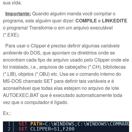
sua vida.
Importante:
Quando alguém manda você compilar o
programa, este alguém quer dizer:
COMPILE
e
LINKEDITE
o programa! Transforme-o em um arquivo executável
(*.EXE).
Para usar o Clipper é preciso definir algumas
variáveis
ambiente
do DOS, que apontam os diretórios onde se
encontram cada tipo de arquivo usado pelo Clipper onde ele
foi instalado, i.e., arquivos de cabeçalho (*.CH), bibliotecas
(*.LIB), objetos (*.OBJ) etc. Usa-se o comando interno do
MS-DOS chamado SET para definir tais variáveis e é
aconselhável que todas elas estejam no arquivo de lote
AUTOEXEC.BAT que é executado automaticamente toda
vez que o computador é ligado.
Ex.:
1
SET
PATH
=C:\WINDOWS;C:\WINDOWS\COMMAND
?
2
SET
CLIPPER=S1,F200