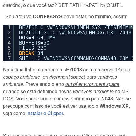
diretório, o que você faz? SET PATH=%PATH%;C:\UTIL
Seu arquivo
CONFIG.SYS
deve estar, no mínimo, assim:
1
DEVICE=C:\WINDOWS\HIMEM.SYS /TESTMEM:O
?
2
DEVICEHIGH=C:\WINDOWS\EMM386.EXE 2048 
3
DOS=HIGH,UMB
4
BUFFERS=50
5
FILES=220
6
BREAK
=ON
7
SHELL=C:\WINDOWS\COMMAND\COMMAND.COM C
Na última linha, o parâmetro
/E:1048
acima reserva 1Kb de
espaço ambiente
(
environment space
) para
variáveis
ambiente
. Prevenindo o erro
out of environment space
quando se está definindo novas
variáveis ambiente
no MS-
DOS. Você pode aumentar esse número para
2048
. Não se
preocupe com isso se você estiver usando o
Windows XP
,
veja como
instalar o Clipper
.
Se você deseja criar um sistema em Clipper, entre no sub-