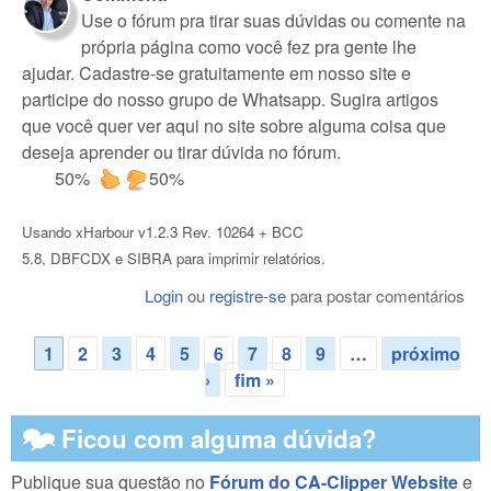
Use o fórum pra tirar suas dúvidas ou comente na
própria página como você fez pra gente lhe
ajudar. Cadastre-se gratuitamente em nosso site e
participe do nosso grupo de Whatsapp. Sugira artigos
que você quer ver aqui no site sobre alguma coisa que
deseja aprender ou tirar dúvida no fórum.
50%
50%
Usando xHarbour v1.2.3 Rev. 10264 + BCC
5.8, DBFCDX e SIBRA para imprimir relatórios.
Login
ou
registre-se
para postar comentários
1
2
3
4
5
6
7
8
9
…
próximo
Páginas
›
fim »
🗫 Ficou com alguma dúvida?
Publique sua questão no
Fórum do CA-Clipper Website
e