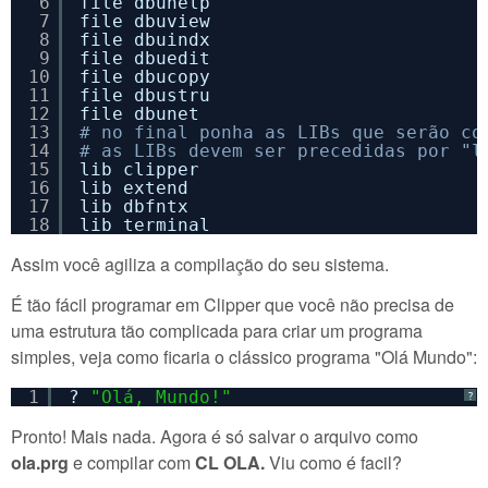
6
file dbuhelp
7
file dbuview
8
file dbuindx
9
file dbuedit
10
file dbucopy
11
file dbustru
12
file dbunet
13
# no final ponha as LIBs que serão co
14
# as LIBs devem ser precedidas por "l
15
lib clipper
16
lib extend
17
lib dbfntx
18
lib terminal
Assim você agiliza a compilação do seu sistema.
É tão fácil programar em Clipper que você não precisa de
uma estrutura tão complicada para criar um programa
simples, veja como ficaria o clássico programa "Olá Mundo":
1
? 
"Olá, Mundo!"
?
Pronto! Mais nada. Agora é só salvar o arquivo como
ola.prg
e compilar com
CL OLA.
Viu como é facil?