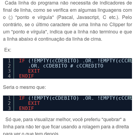
Cada linha do programa não necessita de indicadores de
final de linha, como se verifica em algumas linguagens com
o (;) "ponto e vírgula" (Pascal, Javascript, C etc.). Pelo
contrário, se o último caractere de uma linha no Clipper for
um "ponto e vírgula", indica que a linha não terminou e que
a linha abaixo é continuação da linha de cima.
Ex:
1
IF
(!EMPTY(cCDEBITO) .OR. !EMPTY(cCCRE
?
2
.OR. cCDEBITO # cCCREDITO 
3
EXIT
4
ENDIF
Seria o mesmo que:
1
IF
(!EMPTY(cCDEBITO) .OR. !EMPTY(cCCRE
?
2
EXIT
3
ENDIF
Só que, para visualizar melhor, você preferiu "quebrar" a
linha para não ter que ficar usando a rolagem para a direita
para ver o que tem depois.