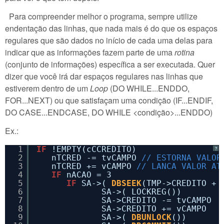
Para compreender melhor o programa, sempre utilize
endentação das linhas, que nada mais é do que os espaços
regulares que são dados no início de cada uma delas para
indicar que as informações fazem parte de uma
rotina
(conjunto de informações) específica a ser executada. Quer
dizer que você irá dar espaços regulares nas linhas que
estiverem dentro de um
Loop
(DO WHILE...ENDDO,
FOR...NEXT) ou que satisfaçam uma condição (IF...ENDIF,
DO CASE...ENDCASE, DO WHILE <condição>...ENDDO)
Ex.:
1
IF
!EMPTY(cCCREDITO) 
?
2
nTCRED -= tvCAMPO 
// ESTORNA VALOR
3
nTCRED += vCAMPO 
// LANCA VALOR AT
4
IF
nACAO = 3
5
IF
SA->( 
DBSEEK
(TMP->CREDITO + 
6
SA->( LOCKREG())
7
SA->CREDITO -= tvCAMPO
8
SA->CREDITO += vCAMPO
9
SA->( 
DBUNLOCK
())