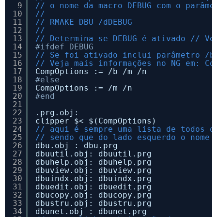
9
// o nome da macro DEBUG com o parâme
10
//
11
// RMAKE DBU /dDEBUG
12
//
13
// Determina se DEBUG é ativado // Ve
14
#ifdef DEBUG
15
// Se foi ativado inclui parâmetro /b
16
// Veja mais informações no NG em: Co
17
CompOptions := /b /m /n
18
#else
19
CompOptions := /m /n
20
#end
21
22
.prg.obj:
23
clipper $< $(CompOptions)
24
// aqui é sempre uma lista de todos o
25
// sendo que do lado esquerdo o nome 
26
dbu.obj : dbu.prg
27
dbuutil.obj: dbuutil.prg
28
dbuhelp.obj: dbuhelp.prg
29
dbuview.obj: dbuview.prg
30
dbuindx.obj: dbuindx.prg
31
dbuedit.obj: dbuedit.prg
32
dbucopy.obj: dbucopy.prg
33
dbustru.obj: dbustru.prg
34
dbunet.obj : dbunet.prg