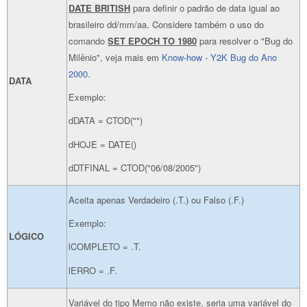
DATE BRITISH
para definir o padrão de data igual ao
brasileiro dd/mm/aa. Considere também o uso do
comando
SET EPOCH TO 1980
para resolver o "Bug do
Milênio", veja mais em
Know-how - Y2K Bug do Ano
2000
.
DATA
Exemplo:
dDATA = CTOD("")
dHOJE = DATE()
dDTFINAL = CTOD("06/08/2005")
Aceita apenas Verdadeiro (.T.) ou Falso (.F.)
Exemplo:
LÓGICO
lCOMPLETO = .T.
lERRO = .F.
Variável do tipo Memo não existe, seria uma variável do