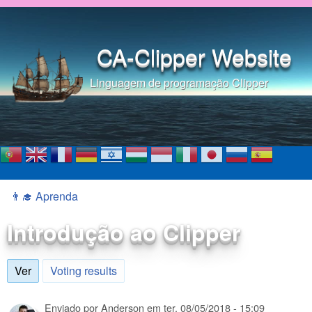
Pular para o conteúdo
principal
CA-Clipper Website
Linguagem de programação Clipper
👨‍🎓 Aprenda
Você está aqui
Introdução ao Clipper
Ver
(aba ativa)
Voting results
Enviado por
Anderson
em
ter, 08/05/2018 - 15:09