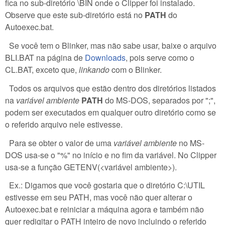
fica no sub-diretório \BIN onde o Clipper foi instalado.
Observe que este sub-diretório está no
PATH
do
Autoexec.bat.
Se você tem o Blinker, mas não sabe usar, baixe o arquivo
BLI.BAT na página de
Downloads
, pois serve como o
CL.BAT, exceto que,
linkando
com o Blinker.
Todos os arquivos que estão dentro dos diretórios listados
na
variável ambiente
PATH
do MS-DOS, separados por ";",
podem ser executados em qualquer outro diretório como se
o referido arquivo nele estivesse.
Para se obter o valor de uma
variável ambiente
no MS-
DOS usa-se o "%" no início e no fim da variável. No Clipper
usa-se a função GETENV(<variável ambiente>).
Ex.: Digamos que você gostaria que o diretório C:\UTIL
estivesse em seu PATH, mas você não quer alterar o
Autoexec.bat e reiniciar a máquina agora e também não
quer redigitar o PATH inteiro de novo incluindo o referido