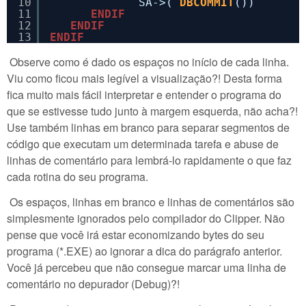
10
SA->( 
DBCOMMIT
())
11
ENDIF
12
ENDIF
13
ENDIF
Observe como é dado os espaços no início de cada linha.
Viu como ficou mais legível a visualização?! Desta forma
fica muito mais fácil interpretar e entender o programa do
que se estivesse tudo junto à margem esquerda, não acha?!
Use também linhas em branco para separar segmentos de
código que executam um determinada tarefa e abuse de
linhas de comentário para lembrá-lo rapidamente o que faz
cada rotina do seu programa.
Os espaços, linhas em branco e linhas de comentários são
simplesmente ignorados pelo compilador do Clipper. Não
pense que você irá estar economizando bytes do seu
programa (*.EXE) ao ignorar a dica do parágrafo anterior.
Você já percebeu que não consegue marcar uma linha de
comentário no depurador (Debug)?!