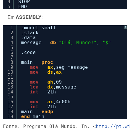
4
STOP
5
END
Em
ASSEMBLY
:
1
.model small
?
2
.stack
3
.data
4
message   
db
"Olá, Mundo!"
, 
"$"
5
6
.code
7
8
main   
proc
9
mov
ax
,seg message
10
mov
ds
,
ax
11
12
mov
ah
,09
13
lea
dx
,message
14
int
21h
15
16
mov
ax
,4c00h
17
int
21h
18
main   
endp
19
end
main_
Fonte: Programa Olá Mundo. In: <
http://pt.w