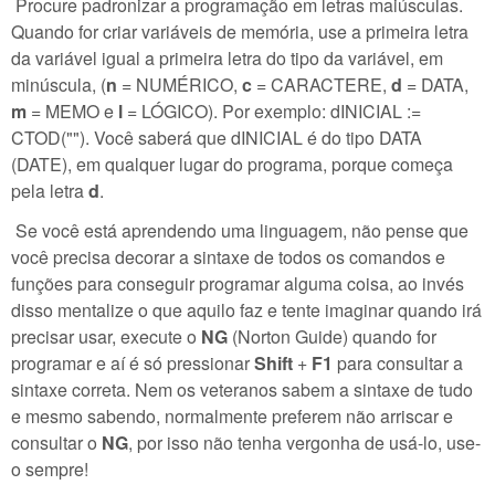
Procure padronizar a programação em letras maiúsculas.
Quando for criar variáveis de memória, use a primeira letra
da variável igual a primeira letra do tipo da variável, em
minúscula, (
n
= NUMÉRICO,
c
= CARACTERE,
d
= DATA,
m
= MEMO e
l
= LÓGICO). Por exemplo: dINICIAL :=
CTOD(""). Você saberá que dINICIAL é do tipo DATA
(DATE), em qualquer lugar do programa, porque começa
pela letra
d
.
Se você está aprendendo uma linguagem, não pense que
você precisa decorar a sintaxe de todos os comandos e
funções para conseguir programar alguma coisa, ao invés
disso mentalize o que aquilo faz e tente imaginar quando irá
precisar usar, execute o
NG
(Norton Guide) quando for
programar e aí é só pressionar
Shift
+
F1
para consultar a
sintaxe correta. Nem os veteranos sabem a sintaxe de tudo
e mesmo sabendo, normalmente preferem não arriscar e
consultar o
NG
, por isso não tenha vergonha de usá-lo, use-
o sempre!