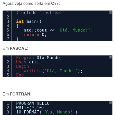
Agora veja como seria em
C++
:
1
#include "iostream"
?
2
3
int
main()
4
{
5
std::cout << 
"Olá, Mundo!"
;
6
return
0;
7
}
Em
PASCAL
:
1
Program
Ola_Mundo;
?
2
Uses
crt;
3
Begin
4
Writeln
(
'Olá, Mundo!'
);
5
End
.
Em
FORTRAN
:
1
PROGRAM HELLO
?
2
WRITE(*,10)
3
10 FORMAT(
'Olá, Mundo!'
)