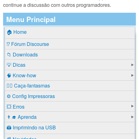
continue a discussão com outros programadores.
Menu Principal
🏠 Home
⁉️ Fórum Discourse
📁 Downloads
💡 Dicas
🧠 Know-how
🕵️‍♂️ Caça-fantasmas
⚙️ Config Impressoras
💥 Erros
👨‍🎓 Aprenda
🖨️ Imprimindo na USB