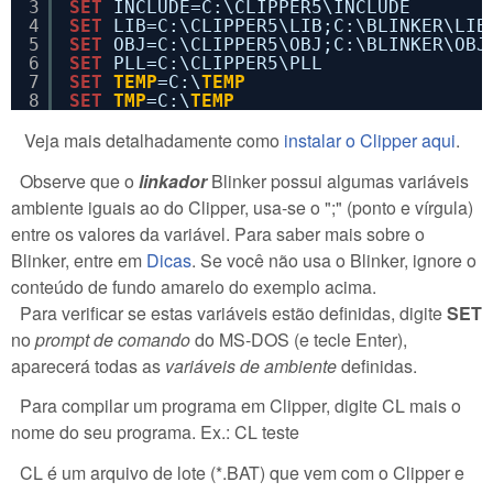
3
SET
INCLUDE=C:\CLIPPER5\INCLUDE
4
SET
LIB=C:\CLIPPER5\LIB;C:\BLINKER\LIB
5
SET
OBJ=C:\CLIPPER5\OBJ;C:\BLINKER\OBJ
6
SET
PLL=C:\CLIPPER5\PLL
7
SET
TEMP
=C:\
TEMP
8
SET
TMP
=C:\
TEMP
Veja mais detalhadamente como
instalar o Clipper aqui
.
Observe que o
linkador
Blinker possui algumas variáveis
ambiente iguais ao do Clipper, usa-se o ";" (ponto e vírgula)
entre os valores da variável. Para saber mais sobre o
Blinker, entre em
Dicas
. Se você não usa o Blinker, ignore o
conteúdo de fundo amarelo do exemplo acima.
Para verificar se estas variáveis estão definidas, digite
SET
no
prompt de comando
do MS-DOS (e tecle Enter),
aparecerá todas as
variáveis de ambiente
definidas.
Para compilar um programa em Clipper, digite CL mais o
nome do seu programa. Ex.: CL teste
CL é um arquivo de lote (*.BAT) que vem com o Clipper e