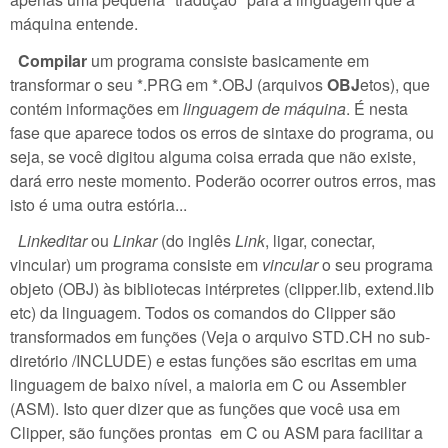
máquina entende.
Compilar
um programa consiste basicamente em
transformar o seu *.PRG em *.OBJ (arquivos
OBJ
etos), que
contém informações em
linguagem de máquina
. É nesta
fase que aparece todos os erros de sintaxe do programa, ou
seja, se você digitou alguma coisa errada que não existe,
dará erro neste momento. Poderão ocorrer outros erros, mas
isto é uma outra estória...
Linkeditar
ou
Linkar
(do inglês
Link
, ligar, conectar,
vincular) um programa consiste em
vincular
o seu programa
objeto (OBJ) às bibliotecas intérpretes (clipper.lib, extend.lib
etc) da linguagem. Todos os comandos do Clipper são
transformados em funções (Veja o arquivo STD.CH no sub-
diretório /INCLUDE) e estas funções são escritas em uma
linguagem de baixo nível, a maioria em C ou Assembler
(ASM). Isto quer dizer que as funções que você usa em
Clipper, são funções prontas em C ou ASM para facilitar a