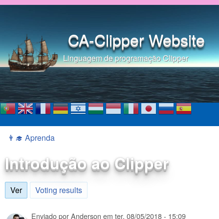
Pular para o conteúdo
principal
CA-Clipper Website
Linguagem de programação Clipper
👨‍🎓 Aprenda
Você está aqui
Introdução ao Clipper
Ver
(aba ativa)
Voting results
Enviado por
Anderson
em
ter, 08/05/2018 - 15:09