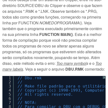
diretório SOURCE\DBU do Clipper e observe o que fazem
os arquivos *.RMK e *.LNK. Observe também os *.PRG,
todos são como grandes funções, começando na primeira
linha por FUNCTION
NOMEDOPROGRAMA
(). Veja
também que o programa executado primeiramente contém
na sua primeira linha
FUNCTION MAIN()
. Esta é a melhor
forma de compilação porque você não precisa compilar
todos os programas de novo se alterar apenas alguns
programas, só os programas que estiverem sido alterados
serão compilados novamente, poupando-se tempo. Além
disso, este método evita o erro:
Too many symbol
s
e o
Too
many labels
.
Veja a seguir o arquivo
DBU.RMK
comentado:
1
// Dbu.rmk
?
2
//
3
// Make file padrão para o utilitário
4
// Copyright (c) 1990-1993, Computer 
5
// All rights reserved.
6
//
7
// NOTA:
8
// Para compilar o DBU com o DEBUG (C