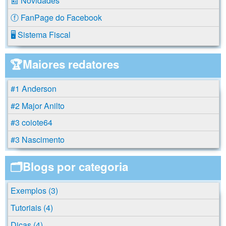
📰 Novidades
ⓕ FanPage do Facebook
🖥️ Sistema Fiscal
🏆Maiores redatores
#1 Anderson
#2 Major Anilto
#3 coiote64
#3 Nascimento
🗂️Blogs por categoria
Exemplos (3)
Tutoriais (4)
Dicas (4)