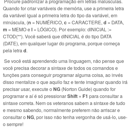
Procure padronizar a programação em letras maiúsculas.
Quando for criar variáveis de memória, use a primeira letra
da variável igual a primeira letra do tipo da variável, em
minúscula, (
n
= NUMÉRICO,
c
= CARACTERE,
d
= DATA,
m
= MEMO e
l
= LÓGICO). Por exemplo: dINICIAL :=
CTOD(""). Você saberá que dINICIAL é do tipo DATA
(DATE), em qualquer lugar do programa, porque começa
pela letra
d
.
Se você está aprendendo uma linguagem, não pense que
você precisa decorar a sintaxe de todos os comandos e
funções para conseguir programar alguma coisa, ao invés
disso mentalize o que aquilo faz e tente imaginar quando irá
precisar usar, execute o
NG
(Norton Guide) quando for
programar e aí é só pressionar
Shift
+
F1
para consultar a
sintaxe correta. Nem os veteranos sabem a sintaxe de tudo
e mesmo sabendo, normalmente preferem não arriscar e
consultar o
NG
, por isso não tenha vergonha de usá-lo, use-
o sempre!