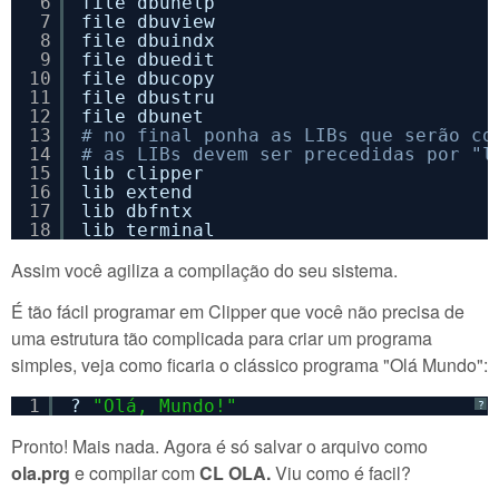
6
file dbuhelp
7
file dbuview
8
file dbuindx
9
file dbuedit
10
file dbucopy
11
file dbustru
12
file dbunet
13
# no final ponha as LIBs que serão co
14
# as LIBs devem ser precedidas por "l
15
lib clipper
16
lib extend
17
lib dbfntx
18
lib terminal
Assim você agiliza a compilação do seu sistema.
É tão fácil programar em Clipper que você não precisa de
uma estrutura tão complicada para criar um programa
simples, veja como ficaria o clássico programa "Olá Mundo":
1
? 
"Olá, Mundo!"
?
Pronto! Mais nada. Agora é só salvar o arquivo como
ola.prg
e compilar com
CL OLA.
Viu como é facil?