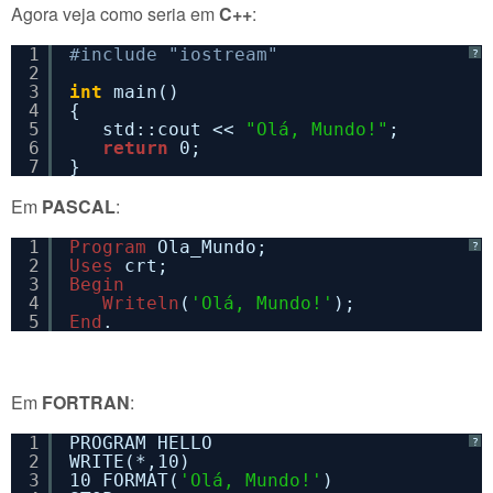
Agora veja como seria em
C++
:
1
#include "iostream"
?
2
3
int
main()
4
{
5
std::cout << 
"Olá, Mundo!"
;
6
return
0;
7
}
Em
PASCAL
:
1
Program
Ola_Mundo;
?
2
Uses
crt;
3
Begin
4
Writeln
(
'Olá, Mundo!'
);
5
End
.
Em
FORTRAN
:
1
PROGRAM HELLO
?
2
WRITE(*,10)
3
10 FORMAT(
'Olá, Mundo!'
)