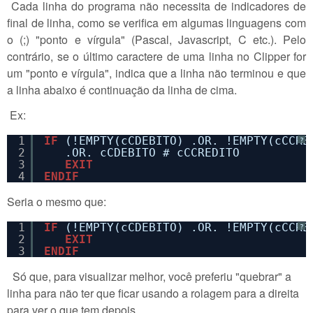
Cada linha do programa não necessita de indicadores de
final de linha, como se verifica em algumas linguagens com
o (;) "ponto e vírgula" (Pascal, Javascript, C etc.). Pelo
contrário, se o último caractere de uma linha no Clipper for
um "ponto e vírgula", indica que a linha não terminou e que
a linha abaixo é continuação da linha de cima.
Ex:
1
IF
(!EMPTY(cCDEBITO) .OR. !EMPTY(cCCRE
?
2
.OR. cCDEBITO # cCCREDITO 
3
EXIT
4
ENDIF
Seria o mesmo que:
1
IF
(!EMPTY(cCDEBITO) .OR. !EMPTY(cCCRE
?
2
EXIT
3
ENDIF
Só que, para visualizar melhor, você preferiu "quebrar" a
linha para não ter que ficar usando a rolagem para a direita
para ver o que tem depois.