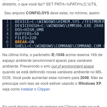
diretório, o que você faz? SET PATH=%PATH%;C:\UTIL
Seu arquivo
CONFIG.SYS
deve estar, no mínimo, assim:
1
DEVICE=C:\WINDOWS\HIMEM.SYS /TESTMEM:O
?
2
DEVICEHIGH=C:\WINDOWS\EMM386.EXE 2048 
3
DOS=HIGH,UMB
4
BUFFERS=50
5
FILES=220
6
BREAK
=ON
7
SHELL=C:\WINDOWS\COMMAND\COMMAND.COM C
Na última linha, o parâmetro
/E:1048
acima reserva 1Kb de
espaço ambiente
(
environment space
) para
variáveis
ambiente
. Prevenindo o erro
out of environment space
quando se está definindo novas
variáveis ambiente
no MS-
DOS. Você pode aumentar esse número para
2048
. Não se
preocupe com isso se você estiver usando o
Windows XP
,
veja como
instalar o Clipper
.
Se você deseja criar um sistema em Clipper, entre no sub-