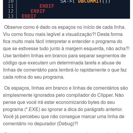
10
SA->( 
DBCOMMIT
())
11
ENDIF
12
ENDIF
13
ENDIF
Observe como é dado os espaços no início de cada linha.
Viu como ficou mais legível a visualização?! Desta forma
fica muito mais fácil interpretar e entender o programa do
que se estivesse tudo junto à margem esquerda, não acha?!
Use também linhas em branco para separar segmentos de
código que executam um determinada tarefa e abuse de
linhas de comentário para lembrá-lo rapidamente o que faz
cada rotina do seu programa.
Os espaços, linhas em branco e linhas de comentários são
simplesmente ignorados pelo compilador do Clipper. Não
pense que você irá estar economizando bytes do seu
programa (*.EXE) ao ignorar a dica do parágrafo anterior.
Você já percebeu que não consegue marcar uma linha de
comentário no depurador (Debug)?!