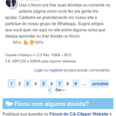
Use o fórum pra tirar suas dúvidas ou comente na
própria página como você fez pra gente lhe
ajudar. Cadastre-se gratuitamente em nosso site e
participe do nosso grupo de Whatsapp. Sugira artigos
que você quer ver aqui no site sobre alguma coisa que
deseja aprender ou tirar dúvida no fórum.
50%
50%
Usando xHarbour v1.2.3 Rev. 10264 + BCC
5.8, DBFCDX e SIBRA para imprimir relatórios.
Login
ou
registre-se
para postar comentários
1
2
3
4
5
6
7
8
9
…
próximo
Páginas
›
fim »
🗫 Ficou com alguma dúvida?
Publique sua questão no
Fórum do CA-Clipper Website
e