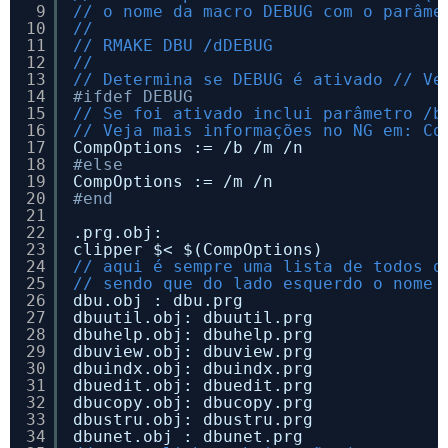
9
// o nome da macro DEBUG com o parâme
10
//
11
// RMAKE DBU /dDEBUG
12
//
13
// Determina se DEBUG é ativado // Ve
14
#ifdef DEBUG
15
// Se foi ativado inclui parâmetro /b
16
// Veja mais informações no NG em: Co
17
CompOptions := /b /m /n
18
#else
19
CompOptions := /m /n
20
#end
21
22
.prg.obj:
23
clipper $< $(CompOptions)
24
// aqui é sempre uma lista de todos o
25
// sendo que do lado esquerdo o nome 
26
dbu.obj : dbu.prg
27
dbuutil.obj: dbuutil.prg
28
dbuhelp.obj: dbuhelp.prg
29
dbuview.obj: dbuview.prg
30
dbuindx.obj: dbuindx.prg
31
dbuedit.obj: dbuedit.prg
32
dbucopy.obj: dbucopy.prg
33
dbustru.obj: dbustru.prg
34
dbunet.obj : dbunet.prg