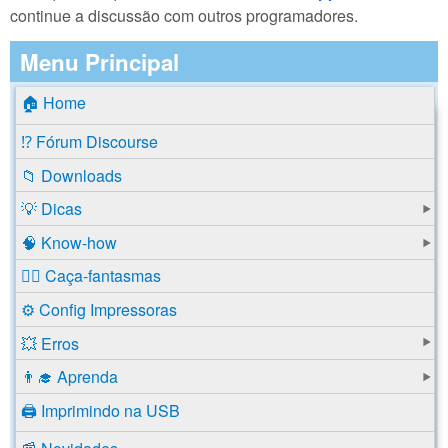
continue a discussão com outros programadores.
Menu Principal
🏠 Home
⁉️ Fórum Discourse
📁 Downloads
💡 Dicas
🧠 Know-how
🕵️‍♂️ Caça-fantasmas
⚙️ Config Impressoras
💥 Erros
👨‍🎓 Aprenda
🖨️ Imprimindo na USB