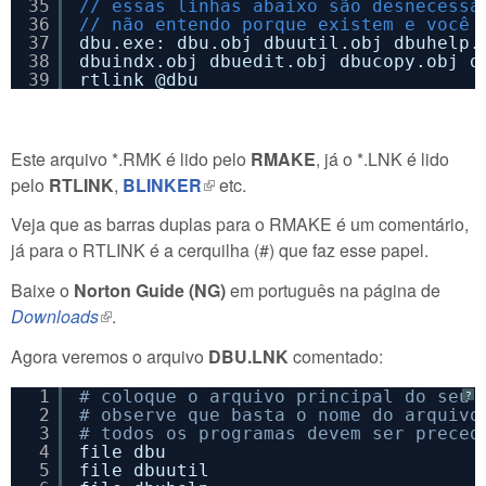
35
// essas linhas abaixo são desnecessá
36
// não entendo porque existem e você 
37
dbu.exe: dbu.obj dbuutil.obj dbuhelp.
38
dbuindx.obj dbuedit.obj dbucopy.obj d
39
rtlink @dbu
Este arquivo *.RMK é lido pelo
RMAKE
, já o *.LNK é lido
pelo
RTLINK
,
BLINKER
(link is external)
etc.
Veja que as barras duplas para o RMAKE é um comentário,
já para o RTLINK é a cerquilha (#) que faz esse papel.
Baixe o
Norton Guide (NG)
em português na página de
Downloads
(link is external)
.
Agora veremos o arquivo
DBU.LNK
comentado:
1
# coloque o arquivo principal do seu 
?
2
# observe que basta o nome do arquivo
3
# todos os programas devem ser preced
4
file dbu
5
file dbuutil