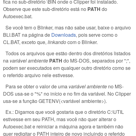
fica no sub-diretório \BIN onde o Clipper foi instalado.
Observe que este sub-diretório está no
PATH
do
Autoexec.bat.
Se você tem o Blinker, mas não sabe usar, baixe o arquivo
BLI.BAT na página de
Downloads
, pois serve como o
CL.BAT, exceto que,
linkando
com o Blinker.
Todos os arquivos que estão dentro dos diretórios listados
na
variável ambiente
PATH
do MS-DOS, separados por ";",
podem ser executados em qualquer outro diretório como se
o referido arquivo nele estivesse.
Para se obter o valor de uma
variável ambiente
no MS-
DOS usa-se o "%" no início e no fim da variável. No Clipper
usa-se a função GETENV(<variável ambiente>).
Ex.: Digamos que você gostaria que o diretório C:\UTIL
estivesse em seu PATH, mas você não quer alterar o
Autoexec.bat e reiniciar a máquina agora e também não
quer redigitar o PATH inteiro de novo incluindo o referido