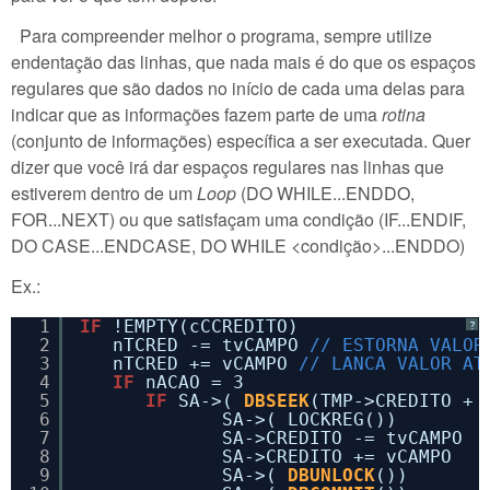
Para compreender melhor o programa, sempre utilize
endentação das linhas, que nada mais é do que os espaços
regulares que são dados no início de cada uma delas para
indicar que as informações fazem parte de uma
rotina
(conjunto de informações) específica a ser executada. Quer
dizer que você irá dar espaços regulares nas linhas que
estiverem dentro de um
Loop
(DO WHILE...ENDDO,
FOR...NEXT) ou que satisfaçam uma condição (IF...ENDIF,
DO CASE...ENDCASE, DO WHILE <condição>...ENDDO)
Ex.:
1
IF
!EMPTY(cCCREDITO) 
?
2
nTCRED -= tvCAMPO 
// ESTORNA VALOR
3
nTCRED += vCAMPO 
// LANCA VALOR AT
4
IF
nACAO = 3
5
IF
SA->( 
DBSEEK
(TMP->CREDITO + 
6
SA->( LOCKREG())
7
SA->CREDITO -= tvCAMPO
8
SA->CREDITO += vCAMPO
9
SA->( 
DBUNLOCK
())