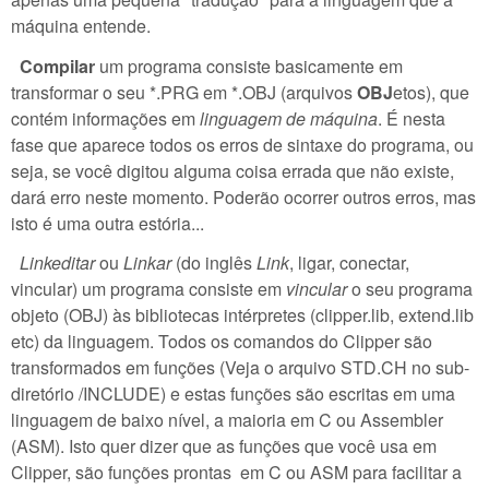
máquina entende.
Compilar
um programa consiste basicamente em
transformar o seu *.PRG em *.OBJ (arquivos
OBJ
etos), que
contém informações em
linguagem de máquina
. É nesta
fase que aparece todos os erros de sintaxe do programa, ou
seja, se você digitou alguma coisa errada que não existe,
dará erro neste momento. Poderão ocorrer outros erros, mas
isto é uma outra estória...
Linkeditar
ou
Linkar
(do inglês
Link
, ligar, conectar,
vincular) um programa consiste em
vincular
o seu programa
objeto (OBJ) às bibliotecas intérpretes (clipper.lib, extend.lib
etc) da linguagem. Todos os comandos do Clipper são
transformados em funções (Veja o arquivo STD.CH no sub-
diretório /INCLUDE) e estas funções são escritas em uma
linguagem de baixo nível, a maioria em C ou Assembler
(ASM). Isto quer dizer que as funções que você usa em
Clipper, são funções prontas em C ou ASM para facilitar a