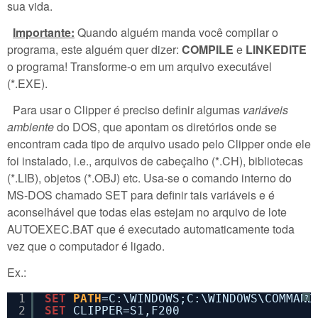
sua vida.
Importante:
Quando alguém manda você compilar o
programa, este alguém quer dizer:
COMPILE
e
LINKEDITE
o programa! Transforme-o em um arquivo executável
(*.EXE).
Para usar o Clipper é preciso definir algumas
variáveis
ambiente
do DOS, que apontam os diretórios onde se
encontram cada tipo de arquivo usado pelo Clipper onde ele
foi instalado, i.e., arquivos de cabeçalho (*.CH), bibliotecas
(*.LIB), objetos (*.OBJ) etc. Usa-se o comando interno do
MS-DOS chamado SET para definir tais variáveis e é
aconselhável que todas elas estejam no arquivo de lote
AUTOEXEC.BAT que é executado automaticamente toda
vez que o computador é ligado.
Ex.:
1
SET
PATH
=C:\WINDOWS;C:\WINDOWS\COMMAND
?
2
SET
CLIPPER=S1,F200