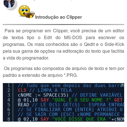
Introdução ao Clipper
Para se programar em Clipper, você precisa de um editor
de textos tipo o Edit do MS-DOS para escrever os
programas. Os mais conhecidos são o Qedit e o Side-Kick
pela sua gama de opções na editoração do texto que facilita
a vida do programador.
Os programas são compostos de arquivo de texto e tem por
padrão a extensão de arquivo *.PRG.
1
// Tudo que vem depois das duas barras
?
2
CLS
// LIMPA A TELA
3
cNOME := SPACE(35) 
// DEFINE VARIÁVEL 
4
@ 01,10 
SAY
"QUAL É O SEU NOME ?"
GET
5
READ 
// LÊ O(S) GET(S) - ESPERA ENTRAD
6
// SE FINALIZAR COM [ENTER] ATRIBUI O 
7
// SE SAIR COM [ESC] cNOME PERMANECE =
8
@ 02,10 
SAY
"VOCÊ DISSE QUE ERA "
+cNOM