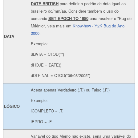
DATE BRITISH
para definir o padrão de data igual ao
brasileiro dd/mm/aa. Considere também o uso do
comando
SET EPOCH TO 1980
para resolver o "Bug do
Milênio", veja mais em
Know-how - Y2K Bug do Ano
2000
.
DATA
Exemplo:
dDATA = CTOD("")
dHOJE = DATE()
dDTFINAL = CTOD("06/08/2005")
Aceita apenas Verdadeiro (.T.) ou Falso (.F.)
Exemplo:
LÓGICO
lCOMPLETO = .T.
lERRO = .F.
Variável do tipo Memo não existe, seria uma variável do