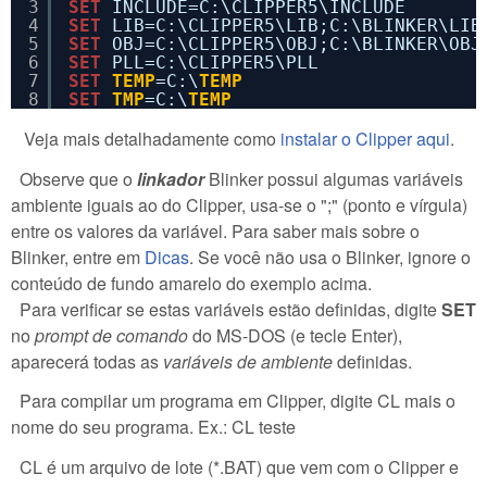
3
SET
INCLUDE=C:\CLIPPER5\INCLUDE
4
SET
LIB=C:\CLIPPER5\LIB;C:\BLINKER\LIB
5
SET
OBJ=C:\CLIPPER5\OBJ;C:\BLINKER\OBJ
6
SET
PLL=C:\CLIPPER5\PLL
7
SET
TEMP
=C:\
TEMP
8
SET
TMP
=C:\
TEMP
Veja mais detalhadamente como
instalar o Clipper aqui
.
Observe que o
linkador
Blinker possui algumas variáveis
ambiente iguais ao do Clipper, usa-se o ";" (ponto e vírgula)
entre os valores da variável. Para saber mais sobre o
Blinker, entre em
Dicas
. Se você não usa o Blinker, ignore o
conteúdo de fundo amarelo do exemplo acima.
Para verificar se estas variáveis estão definidas, digite
SET
no
prompt de comando
do MS-DOS (e tecle Enter),
aparecerá todas as
variáveis de ambiente
definidas.
Para compilar um programa em Clipper, digite CL mais o
nome do seu programa. Ex.: CL teste
CL é um arquivo de lote (*.BAT) que vem com o Clipper e