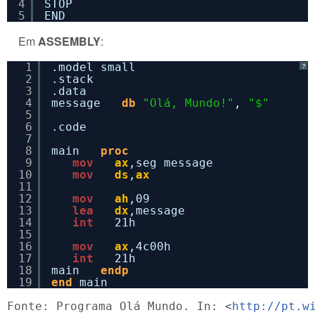
4
STOP
5
END
Em
ASSEMBLY
:
1
.model small
?
2
.stack
3
.data
4
message   
db
"Olá, Mundo!"
, 
"$"
5
6
.code
7
8
main   
proc
9
mov
ax
,seg message
10
mov
ds
,
ax
11
12
mov
ah
,09
13
lea
dx
,message
14
int
21h
15
16
mov
ax
,4c00h
17
int
21h
18
main   
endp
19
end
main_
Fonte: Programa Olá Mundo. In: <
http://pt.w