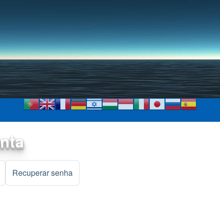
Pular para o conteúdo
principal
onta
)
Recuperar senha