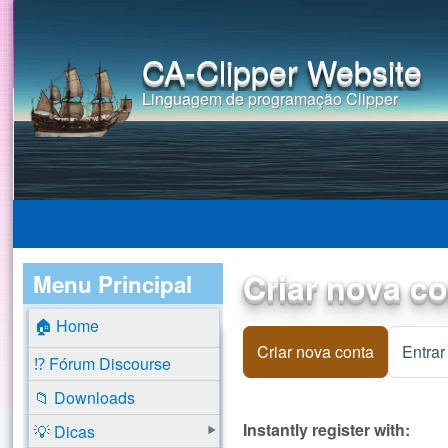
CA-Clipper Website
Linguagem de programação Clipper
Criar nova c
Menu Principal
🏠 Home
Criar nova conta
(aba ativa
Entrar
⁉️ Fórum Discourse
📁 Downloads
Instantly register with:
💡 Dicas