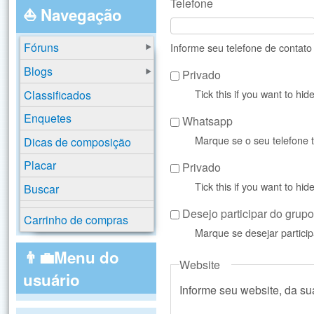
Telefone
⛵ Navegação
Fóruns
Informe seu telefone de contat
Blogs
Privado
Tick this if you want to hi
Classificados
Enquetes
Whatsapp
Marque se o seu telefone
Dicas de composição
Placar
Privado
Tick this if you want to hi
Buscar
Desejo participar do gru
Carrinho de compras
Marque se desejar partic
👨‍💼Menu do
Website
usuário
Informe seu website, da s