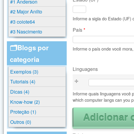
#1 Anderson
#2 Major Anilto
Informe a sigla do Estado (UF)
#3 coiote64
País
*
#3 Nascimento
🗂️Blogs por
Informe o país onde você mora, B
categoria
Linguagens
Exemplos (3)
Linguagens
Tutoriais (4)
Dicas (4)
Informe quais linguagens você 
which computer langs can you p
Know-how (2)
Proteção (1)
Outros (0)