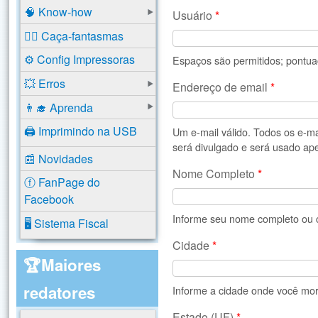
🧠 Know-how
Usuário
*
🕵️‍♂️ Caça-fantasmas
⚙️ Config Impressoras
Espaços são permitidos; pontuaç
💥 Erros
Endereço de email
*
👨‍🎓 Aprenda
🖨️ Imprimindo na USB
Um e-mail válido. Todos os e-m
será divulgado e será usado ape
📰 Novidades
Nome Completo
*
ⓕ FanPage do
Facebook
Informe seu nome completo ou c
🖥️ Sistema Fiscal
Cidade
*
🏆Maiores
redatores
Informe a cidade onde você mor
Estado (UF)
*