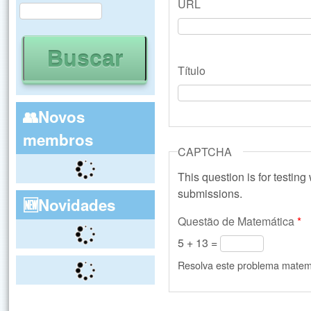
URL
Buscar
Formulário de busca
Título
👥Novos
membros
CAPTCHA
This question is for testin
submissions.
🆕Novidades
Questão de Matemática
*
5 + 13 =
Resolva este problema matemát