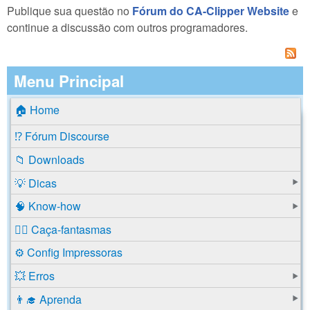
Publique sua questão no
Fórum do CA-Clipper Website
e
continue a discussão com outros programadores.
Menu Principal
🏠 Home
⁉️ Fórum Discourse
📁 Downloads
💡 Dicas
🧠 Know-how
🕵️‍♂️ Caça-fantasmas
⚙️ Config Impressoras
💥 Erros
👨‍🎓 Aprenda