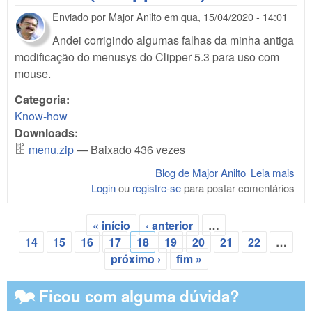
Enviado por
Major Anilto
em
qua, 15/04/2020 - 14:01
Andei corrigindo algumas falhas da minha antiga
modificação do menusys do Clipper 5.3 para uso com
mouse.
Categoria:
Know-how
Downloads:
menu.zip
— Baixado 436 vezes
Blog de Major Anilto
Leia mais
sob
Login
ou
registre-se
para postar comentários
Mod
o M
do 
« início
‹ anterior
…
(e 
Páginas
14
15
16
17
18
19
20
21
22
…
5.3)
próximo ›
fim »
🗫 Ficou com alguma dúvida?