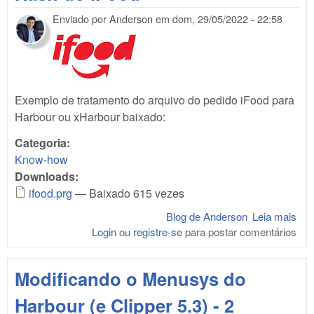
Enviado por
Anderson
em
dom, 29/05/2022 - 22:58
Exemplo de tratamento do arquivo do pedido iFood para
Harbour ou xHarbour baixado:
Categoria:
Know-how
Downloads:
ifood.prg
— Baixado 615 vezes
Blog de Anderson
Leia mais
sob
Login
ou
registre-se
para postar comentários
Ha
do
iFo
Modificando o Menusys do
Harbour (e Clipper 5.3) - 2