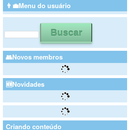
👨‍💼Menu do usuário
Buscar
Formulário de busca
👥Novos membros
🆕Novidades
Criando conteúdo