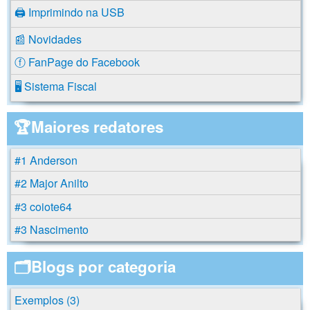
🖨️ Imprimindo na USB
📰 Novidades
ⓕ FanPage do Facebook
🖥️ Sistema Fiscal
🏆Maiores redatores
#1 Anderson
#2 Major Anilto
#3 coiote64
#3 Nascimento
🗂️Blogs por categoria
Exemplos (3)