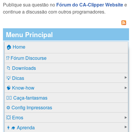
Publique sua questão no
Fórum do CA-Clipper Website
e
continue a discussão com outros programadores.
Menu Principal
🏠 Home
⁉️ Fórum Discourse
📁 Downloads
💡 Dicas
🧠 Know-how
🕵️‍♂️ Caça-fantasmas
⚙️ Config Impressoras
💥 Erros
👨‍🎓 Aprenda