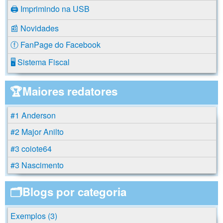
🖨️ Imprimindo na USB
📰 Novidades
ⓕ FanPage do Facebook
🖥️ Sistema Fiscal
🏆Maiores redatores
#1 Anderson
#2 Major Anilto
#3 coiote64
#3 Nascimento
🗂️Blogs por categoria
Exemplos (3)