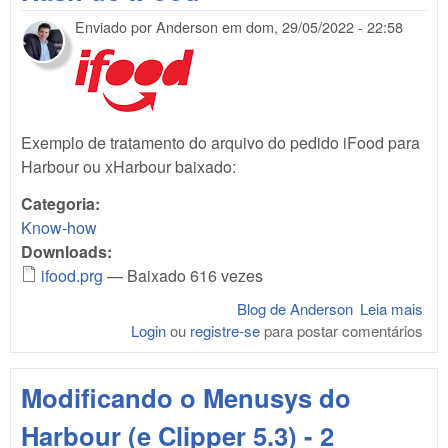
Enviado por
Anderson
em
dom, 29/05/2022 - 22:58
Exemplo de tratamento do arquivo do pedido iFood para
Harbour ou xHarbour baixado:
Categoria:
Know-how
Downloads:
ifood.prg
— Baixado 616 vezes
Blog de Anderson
Leia mais
sob
Login
ou
registre-se
para postar comentários
Ha
do
iFo
Modificando o Menusys do
Harbour (e Clipper 5.3) - 2