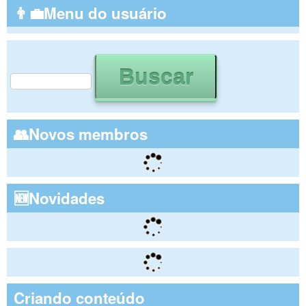
👨‍💼Menu do usuário
Buscar
Formulário de busca
👥Novos membros
🆕Novidades
Criando conteúdo