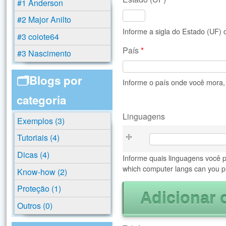
#1 Anderson
#2 Major Anilto
Informe a sigla do Estado (UF)
#3 coiote64
País
*
#3 Nascimento
🗂️Blogs por
Informe o país onde você mora, B
categoria
Linguagens
Exemplos (3)
Linguagens
Tutoriais (4)
Dicas (4)
Informe quais linguagens você 
which computer langs can you p
Know-how (2)
Proteção (1)
Outros (0)