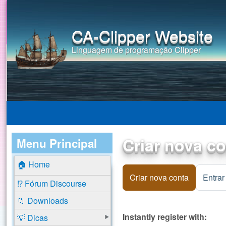
CA-Clipper Website
Linguagem de programação Clipper
Criar nova c
Menu Principal
🏠 Home
Criar nova conta
(aba ativa
Entrar
⁉️ Fórum Discourse
📁 Downloads
Instantly register with:
💡 Dicas