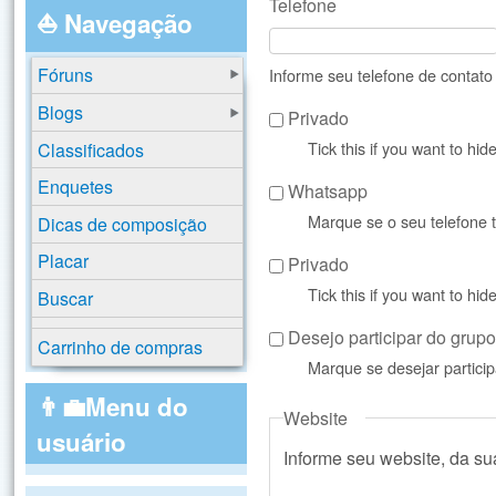
Telefone
⛵ Navegação
Fóruns
Informe seu telefone de contat
Blogs
Privado
Tick this if you want to hi
Classificados
Enquetes
Whatsapp
Marque se o seu telefone
Dicas de composição
Placar
Privado
Tick this if you want to hi
Buscar
Desejo participar do gru
Carrinho de compras
Marque se desejar partic
👨‍💼Menu do
Website
usuário
Informe seu website, da s