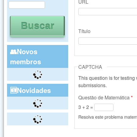
URL
Buscar
Formulário de busca
Título
👥Novos
membros
CAPTCHA
This question is for testin
submissions.
🆕Novidades
Questão de Matemática
*
3 + 2 =
Resolva este problema matemát