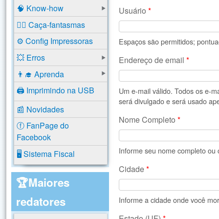
🧠 Know-how
Usuário
*
🕵️‍♂️ Caça-fantasmas
⚙️ Config Impressoras
Espaços são permitidos; pontuaç
💥 Erros
Endereço de email
*
👨‍🎓 Aprenda
🖨️ Imprimindo na USB
Um e-mail válido. Todos os e-m
será divulgado e será usado ape
📰 Novidades
Nome Completo
*
ⓕ FanPage do
Facebook
Informe seu nome completo ou c
🖥️ Sistema Fiscal
Cidade
*
🏆Maiores
redatores
Informe a cidade onde você mor
Estado (UF)
*