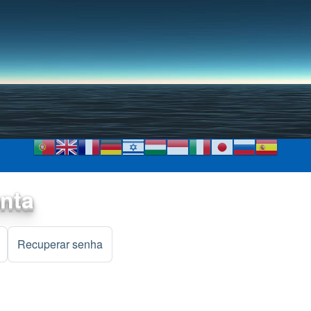
Pular para o conteúdo
principal
onta
)
Recuperar senha