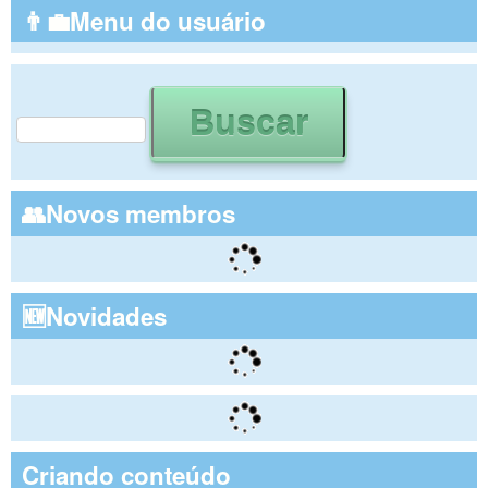
👨‍💼Menu do usuário
Buscar
Formulário de busca
👥Novos membros
🆕Novidades
Criando conteúdo