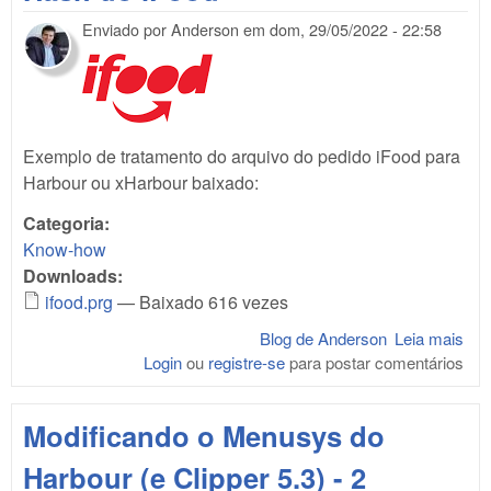
Enviado por
Anderson
em
dom, 29/05/2022 - 22:58
Exemplo de tratamento do arquivo do pedido iFood para
Harbour ou xHarbour baixado:
Categoria:
Know-how
Downloads:
ifood.prg
— Baixado 616 vezes
Blog de Anderson
Leia mais
sob
Login
ou
registre-se
para postar comentários
Ha
do
iFo
Modificando o Menusys do
Harbour (e Clipper 5.3) - 2