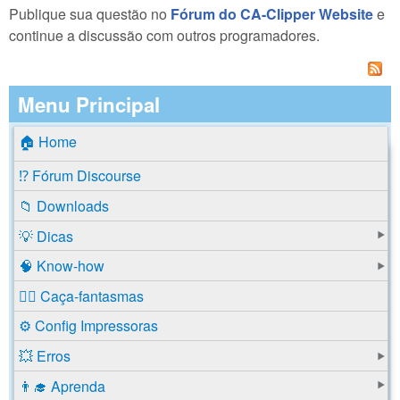
Publique sua questão no
Fórum do CA-Clipper Website
e
continue a discussão com outros programadores.
Menu Principal
🏠 Home
⁉️ Fórum Discourse
📁 Downloads
💡 Dicas
🧠 Know-how
🕵️‍♂️ Caça-fantasmas
⚙️ Config Impressoras
💥 Erros
👨‍🎓 Aprenda