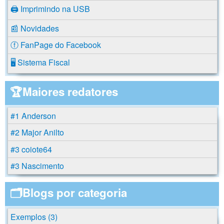
🖨️ Imprimindo na USB
📰 Novidades
ⓕ FanPage do Facebook
🖥️ Sistema Fiscal
🏆Maiores redatores
#1 Anderson
#2 Major Anilto
#3 coiote64
#3 Nascimento
🗂️Blogs por categoria
Exemplos (3)