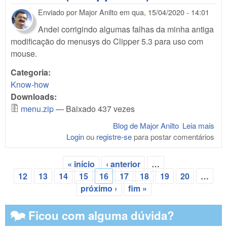
Enviado por
Major Anilto
em
qua, 15/04/2020 - 14:01
Andei corrigindo algumas falhas da minha antiga
modificação do menusys do Clipper 5.3 para uso com
mouse.
Categoria:
Know-how
Downloads:
menu.zip
— Baixado 437 vezes
Blog de Major Anilto
Leia mais
sob
Login
ou
registre-se
para postar comentários
Mod
o M
do 
« início
‹ anterior
…
(e 
Páginas
12
13
14
15
16
17
18
19
20
…
5.3)
próximo ›
fim »
🗫 Ficou com alguma dúvida?