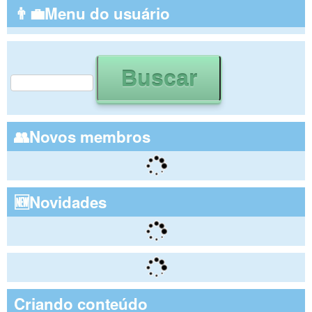
👨‍💼Menu do usuário
Buscar
Formulário de busca
👥Novos membros
🆕Novidades
Criando conteúdo