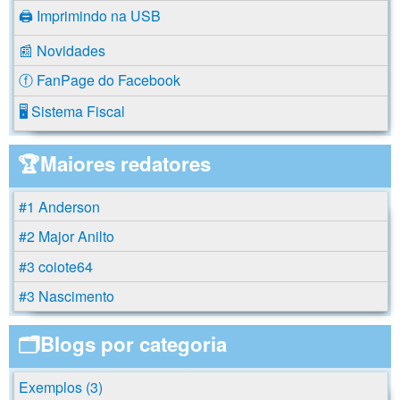
🖨️ Imprimindo na USB
📰 Novidades
ⓕ FanPage do Facebook
🖥️ Sistema Fiscal
🏆Maiores redatores
#1 Anderson
#2 Major Anilto
#3 coiote64
#3 Nascimento
🗂️Blogs por categoria
Exemplos (3)