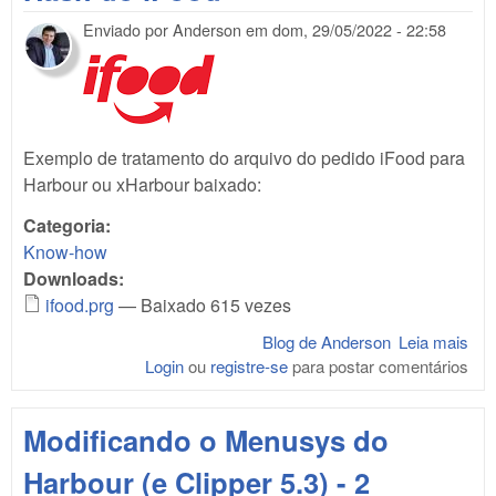
Enviado por
Anderson
em
dom, 29/05/2022 - 22:58
Exemplo de tratamento do arquivo do pedido iFood para
Harbour ou xHarbour baixado:
Categoria:
Know-how
Downloads:
ifood.prg
— Baixado 615 vezes
Blog de Anderson
Leia mais
sob
Login
ou
registre-se
para postar comentários
Ha
do
iFo
Modificando o Menusys do
Harbour (e Clipper 5.3) - 2