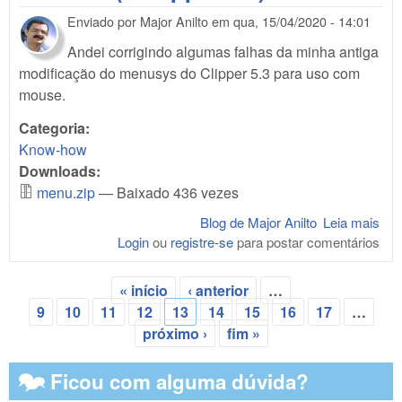
Enviado por
Major Anilto
em
qua, 15/04/2020 - 14:01
Andei corrigindo algumas falhas da minha antiga
modificação do menusys do Clipper 5.3 para uso com
mouse.
Categoria:
Know-how
Downloads:
menu.zip
— Baixado 436 vezes
Blog de Major Anilto
Leia mais
sob
Login
ou
registre-se
para postar comentários
Mod
o M
do 
« início
‹ anterior
…
(e 
Páginas
9
10
11
12
13
14
15
16
17
…
5.3)
próximo ›
fim »
🗫 Ficou com alguma dúvida?