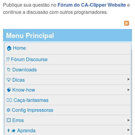
Publique sua questão no
Fórum do CA-Clipper Website
e
continue a discussão com outros programadores.
Menu Principal
🏠 Home
⁉️ Fórum Discourse
📁 Downloads
💡 Dicas
🧠 Know-how
🕵️‍♂️ Caça-fantasmas
⚙️ Config Impressoras
💥 Erros
👨‍🎓 Aprenda