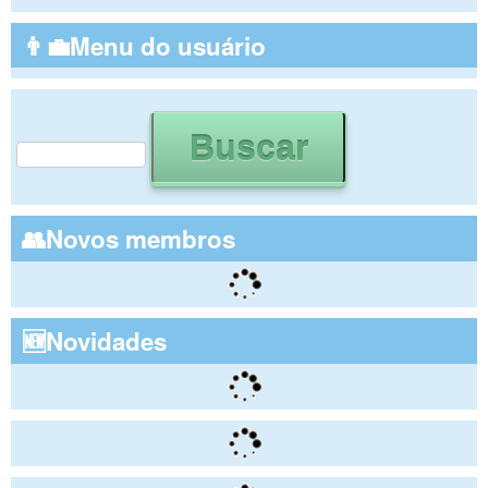
👨‍💼Menu do usuário
Buscar
Formulário de busca
👥Novos membros
🆕Novidades