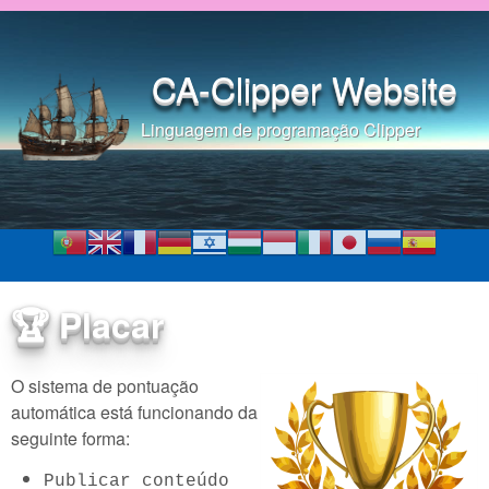
Pular para o conteúdo
principal
CA-Clipper Website
Linguagem de programação Clipper
🏆 Placar
O sistema de pontuação
automática está funcionando da
seguinte forma:
Publicar conteúdo