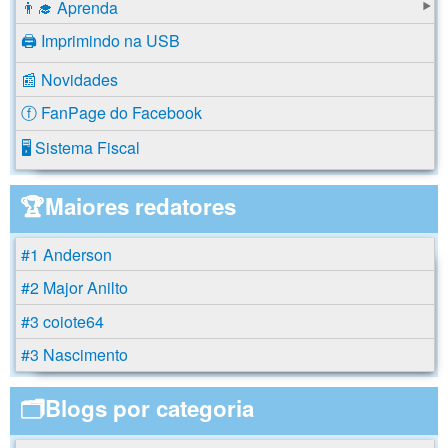
👨‍🎓 Aprenda
🖨️ Imprimindo na USB
📰 Novidades
ⓕ FanPage do Facebook
🖥️ Sistema Fiscal
🏆Maiores redatores
#1 Anderson
#2 Major Anilto
#3 coiote64
#3 Nascimento
🗂️Blogs por categoria