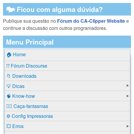
🗫 Ficou com alguma dúvida?
Publique sua questão no
Fórum do CA-Clipper Website
e
continue a discussão com outros programadores.
Menu Principal
🏠 Home
⁉️ Fórum Discourse
📁 Downloads
💡 Dicas
🧠 Know-how
🕵️‍♂️ Caça-fantasmas
⚙️ Config Impressoras
💥 Erros