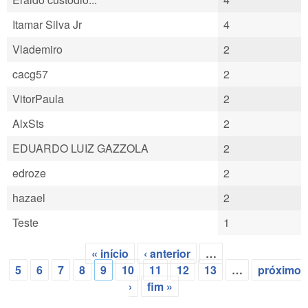
Itamar Silva Jr
4
Vlademiro
2
cacg57
2
VitorPaula
2
AlxSts
2
EDUARDO LUIZ GAZZOLA
2
edroze
2
hazael
2
Teste
1
« início
‹ anterior
…
Páginas
5
6
7
8
9
10
11
12
13
…
próximo
›
fim »