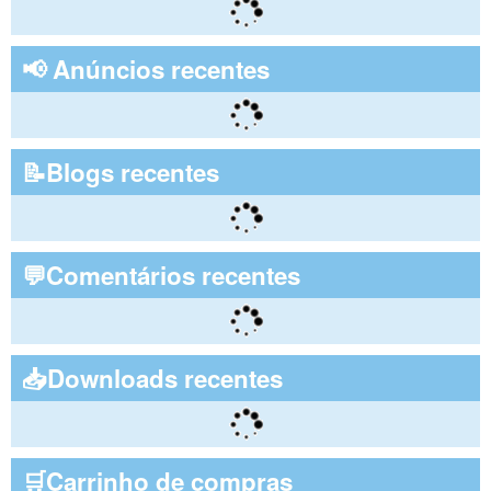
📢 Anúncios recentes
📝Blogs recentes
💬Comentários recentes
📥Downloads recentes
🛒Carrinho de compras