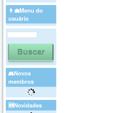
👨‍💼Menu do
usuário
Buscar
Formulário de busca
👥Novos
membros
🆕Novidades