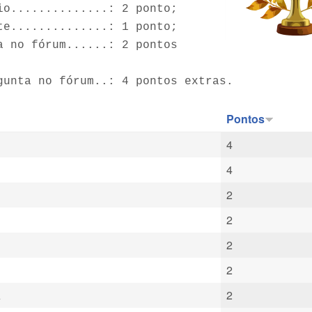
io..............: 2 ponto;
te..............: 1 ponto;
a no fórum......: 2 pontos
gunta no fórum..: 4 pontos extras.
Pontos
4
4
2
2
2
2
A
2