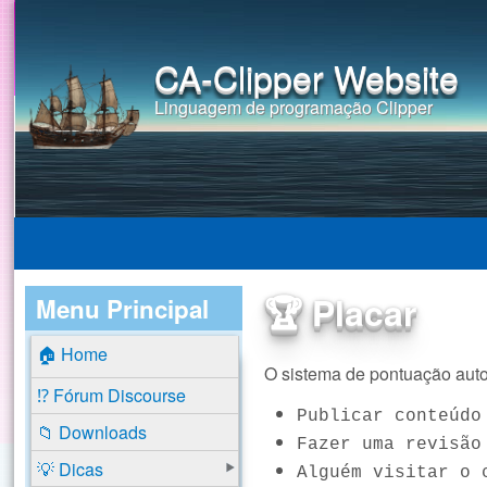
CA-Clipper Website
Linguagem de programação Clipper
🏆 Placar
Menu Principal
🏠 Home
O sistema de pontuação auto
⁉️ Fórum Discourse
Publicar conteúdo
📁 Downloads
Fazer uma revisão
💡 Dicas
Alguém visitar o 