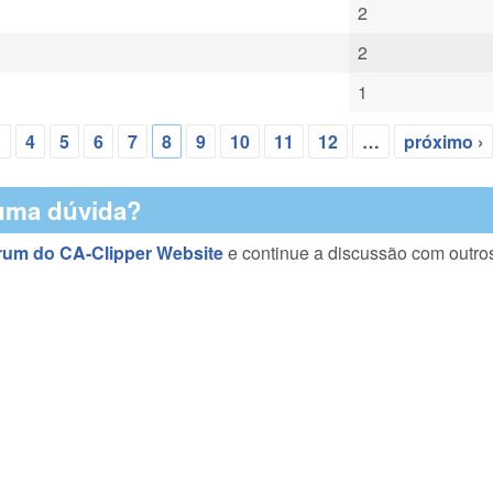
2
2
1
…
4
5
6
7
8
9
10
11
12
…
próximo ›
uma dúvida?
rum do CA-Clipper Website
e continue a discussão com outro