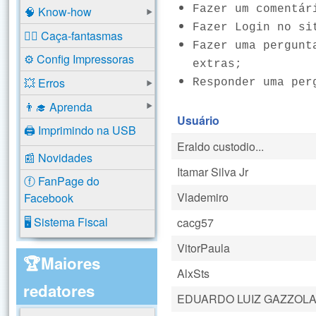
Fazer um comentár
🧠 Know-how
Fazer Login no si
🕵️‍♂️ Caça-fantasmas
Fazer uma pergunt
⚙️ Config Impressoras
extras;
💥 Erros
Responder uma per
👨‍🎓 Aprenda
Usuário
🖨️ Imprimindo na USB
Eraldo custodio...
📰 Novidades
Itamar Silva Jr
ⓕ FanPage do
Vlademiro
Facebook
🖥️ Sistema Fiscal
cacg57
VitorPaula
🏆Maiores
AlxSts
redatores
EDUARDO LUIZ GAZZOL