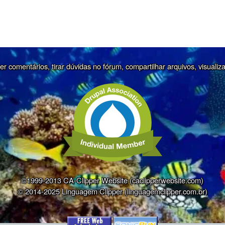
r comentários, tirar dúvidas no fórum, compartilhar arquivos, visualiz
©1999-2013 CA-Clipper Website (caclipperwebsite.com)
© 2014-2025 Linguagem Clipper (linguagemclipper.com.br)