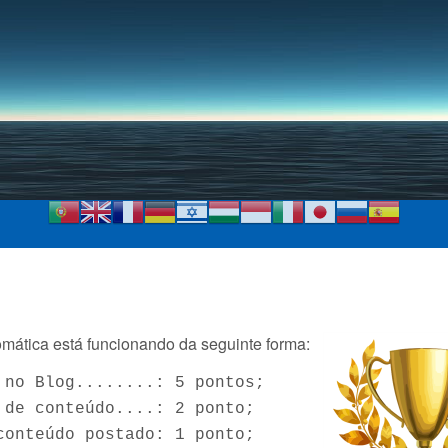
Pular para o conteúdo
principal
mática está funcionando da seguinte forma:
 no Blog........: 5 pontos;
 de conteúdo....: 2 ponto;
conteúdo postado: 1 ponto;