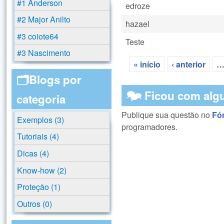
#1 Anderson
edroze
#2 Major Anilto
hazael
#3 coiote64
Teste
#3 Nascimento
« início
‹ anterior
Páginas
🗂️Blogs por
🗫 Ficou com alg
categoria
Publique sua questão no
Fó
Exemplos (3)
programadores.
Tutoriais (4)
Dicas (4)
Know-how (2)
Proteção (1)
Outros (0)