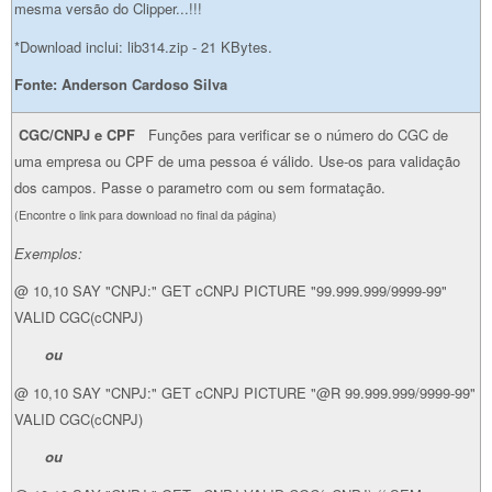
mesma versão do Clipper...!!!
*Download inclui: lib314.zip - 21 KBytes.
Fonte: Anderson Cardoso Silva
CGC/CNPJ e CPF
Funções para verificar se o número do CGC de
uma empresa ou CPF de uma pessoa é válido. Use-os para validação
dos campos. Passe o parametro com ou sem formatação.
(Encontre o link para download no final da página)
Exemplos:
@ 10,10 SAY "CNPJ:" GET cCNPJ PICTURE "99.999.999/9999-99"
VALID CGC(cCNPJ)
ou
@ 10,10 SAY "CNPJ:" GET cCNPJ PICTURE "@R 99.999.999/9999-99"
VALID CGC(cCNPJ)
ou