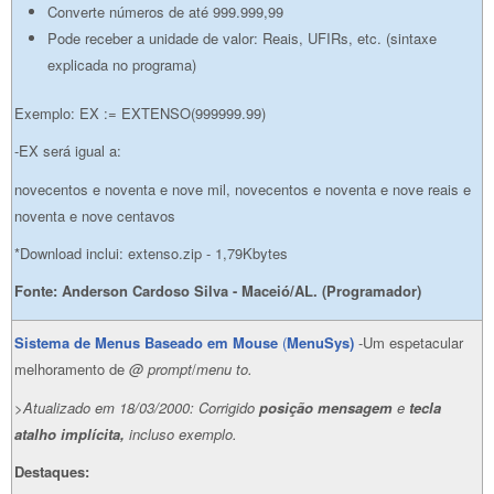
Converte números de até 999.999,99
Pode receber a unidade de valor: Reais, UFIRs, etc. (sintaxe
explicada no programa)
Exemplo: EX := EXTENSO(999999.99)
-EX será igual a:
novecentos e noventa e nove mil, novecentos e noventa e nove reais e
noventa e nove centavos
*Download inclui: extenso.zip - 1,79Kbytes
Fonte: Anderson Cardoso Silva - Maceió/AL. (Programador)
Sistema de Menus Baseado em Mouse
(
MenuSys)
-Um espetacular
melhoramento de
@ prompt
/
menu to.
>Atualizado em 18/03/2000: Corrigido
posição
mensagem
e
tecla
atalho implícita,
incluso exemplo.
Destaques: