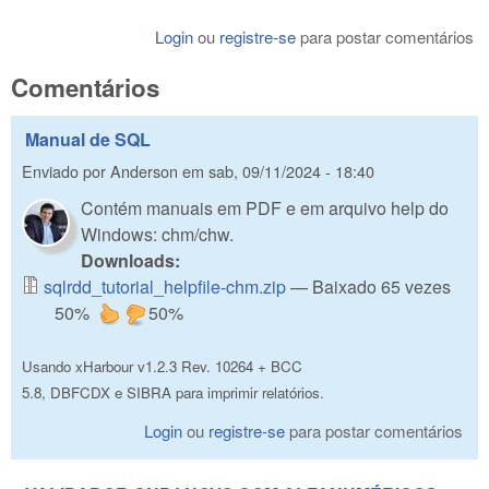
Login
ou
registre-se
para postar comentários
Comentários
Manual de SQL
Enviado por
Anderson
em
sab, 09/11/2024 - 18:40
Contém manuais em PDF e em arquivo help do
Windows: chm/chw.
Downloads:
sqlrdd_tutorial_helpfile-chm.zip
— Baixado 65 vezes
50%
50%
Usando xHarbour v1.2.3 Rev. 10264 + BCC
5.8, DBFCDX e SIBRA para imprimir relatórios.
Login
ou
registre-se
para postar comentários