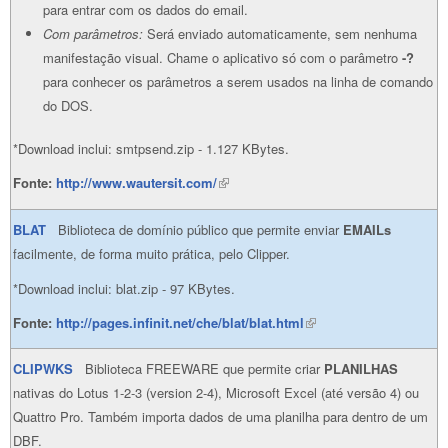
para entrar com os dados do email.
Com parâmetros:
Será enviado automaticamente, sem nenhuma
manifestação visual. Chame o aplicativo só com o parâmetro
-?
para conhecer os parâmetros a serem usados na linha de comando
do DOS.
*Download inclui: smtpsend.zip - 1.127 KBytes.
Fonte:
http://www.wautersit.com/
(link is external)
BLAT
Biblioteca de domínio público que permite enviar
EMAILs
facilmente, de forma muito prática, pelo Clipper.
*Download inclui: blat.zip - 97 KBytes.
Fonte:
http://pages.infinit.net/che/blat/blat.html
(link is external)
CLIPWKS
Biblioteca FREEWARE que permite criar
PLANILHAS
nativas do Lotus 1-2-3 (version 2-4), Microsoft Excel (até versão 4) ou
Quattro Pro. Também importa dados de uma planilha para dentro de um
DBF.