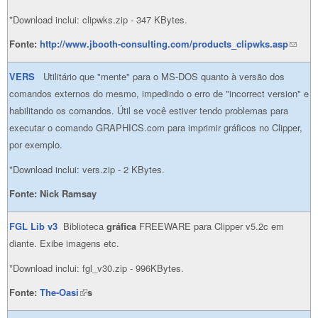
*Download inclui: clipwks.zip - 347 KBytes.
Fonte:
http://www.jbooth-consulting.com/products_clipwks.asp
(link
sends
VERS
Utilitário que "mente" para o MS-DOS quanto à versão dos
e-mail)
comandos externos do mesmo, impedindo o erro de "incorrect version" e
habilitando os comandos. Útil se você estiver tendo problemas para
executar o comando GRAPHICS.com para imprimir gráficos no Clipper,
por exemplo.
*Download inclui: vers.zip - 2 KBytes.
Fonte:
Nick Ramsay
FGL Li
b v3
Biblioteca
gráfica
FREEWARE para Clipper v5.2c em
diante. Exibe imagens etc.
*Download inclui: fgl_v30.zip - 996KBytes.
Fonte:
The-Oasi
(link is external)
s