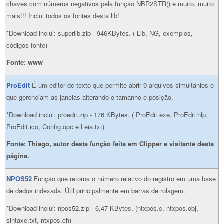
chaves com números negativos pela função NBR2STR() e muito, muito
mais!!! Inclui todos os fontes desta lib!
*Download inclui: superlib.zip - 946KBytes. ( Lib, NG, exemplos,
códigos-fonte)
Fonte: www
ProEdit
É um editor de texto que permite abrir 9 arquivos simultânios e
que gerenciam as janelas alterando o tamanho e posição.
*Download inclui: proedit.zip - 176 KBytes. ( ProEdit.exe, ProEdit.hlp,
ProEdit.ico, Config.opc e Leia.txt)
Fonte: Thiago, autor desta função feita em Clipper e visitante desta
página.
NPOS52
Função que retorna o número relativo do registro em uma base
de dados indexada. Útil principalmente em barras de rolagem.
*Download inclui: npos52.zip - 6,47 KBytes. (ntxpos.c, ntxpos.obj,
sintaxe.txt, ntxpos.ch)