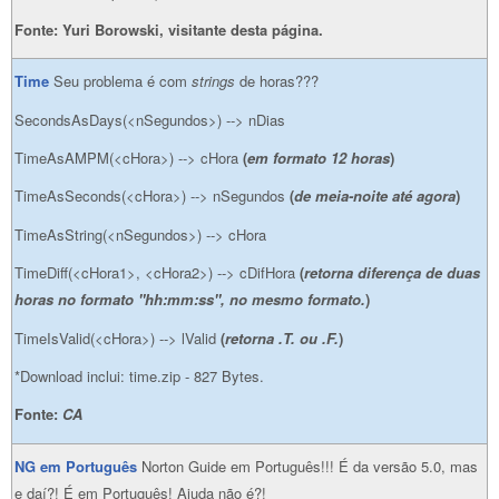
Fonte: Yuri Borowski, visitante desta página.
Time
Seu problema é com
strings
de horas???
SecondsAsDays(<nSegundos>) --> nDias
TimeAsAMPM(<cHora>) --> cHora
(
em formato 12 horas
)
TimeAsSeconds(<cHora>) --> nSegundos
(
de meia-noite até agora
)
TimeAsString(<nSegundos>) --> cHora
TimeDiff(<cHora1>, <cHora2>) --> cDifHora
(
retorna diferença de duas
horas no formato "hh:mm:ss", no mesmo formato.
)
TimeIsValid(<cHora>) --> lValid
(
retorna .T. ou .F.
)
*Download inclui: time.zip - 827 Bytes.
Fonte:
CA
NG em Português
Norton Guide em Português!!! É da versão 5.0, mas
e daí?! É em Português! Ajuda não é?!