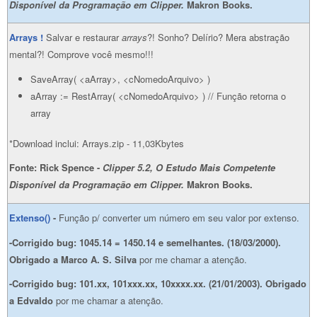
Disponível da Programação em Clipper.
Makron Books.
Arrays !
Salvar e restaurar
arrays
?! Sonho? Delírio? Mera abstração
mental?! Comprove você mesmo!!!
SaveArray( <aArray>, <cNomedoArquivo> )
aArray := RestArray( <cNomedoArquivo> ) // Função retorna o
array
*Download inclui: Arrays.zip - 11,03Kbytes
Fonte: Rick Spence -
Clipper 5.2, O Estudo Mais Competente
Disponível da Programação em Clipper.
Makron Books.
Extenso()
-
Função p/ converter um número em seu valor por extenso.
-Corrigido bug: 1045.14 = 1450.14 e semelhantes. (18/03/2000).
Obrigado a
Marco A. S. Silva
por me chamar a atenção.
-Corrigido bug: 10
1.xx, 101xxx.xx, 10xxxx.xx. (21/01/2003). Obrigado
a
Edvaldo
por me chamar a atenção.