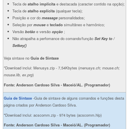
Tecla de
atalho implícita
e destacada (caracter contido na opção);
Tecla de
atalho explícita
(qualquer tecla);
Posição e cor do
message
personalidados;
Seleção por
mouse
e
teclado
simultãneo e harmônico;
Versão
botão
e versão
opção
;
Não atrapalha a perfomance do comando/função
Set Key to /
Setkey()
Veja sintaxe no
Guia de Sintaxe
*Download inclui: Menusys.zip - 7,54Kbytes (
menusys.ch; mouse.ch;
mouse.lib, ex.prg
)
Fonte: Anderson Cardoso Silva - Maceió/AL. (Programador)
Guia de Sintaxe
-Guia de sintaxe de alguns comandos e funções desta
página criados por Anderson Cardoso Silva.
*
Download inclui: acscomm.zip - 974 bytes (acscomm.hlp)
Fonte: Anderson Cardoso Silva - Maceió/AL. (Programador)