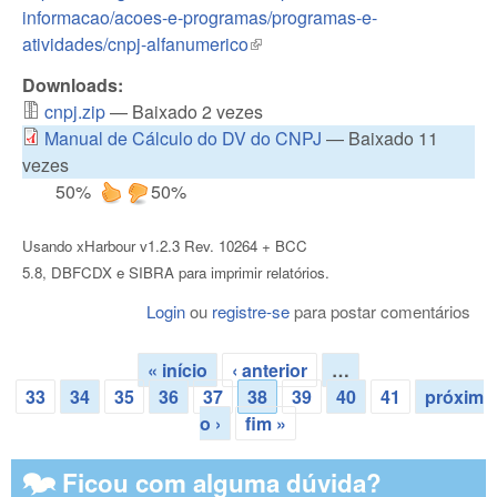
informacao/acoes-e-programas/programas-e-
atividades/cnpj-alfanumerico
(link is external)
Downloads:
cnpj.zip
— Baixado 2 vezes
Manual de Cálculo do DV do CNPJ
— Baixado 11
vezes
50%
50%
Usando xHarbour v1.2.3 Rev. 10264 + BCC
5.8, DBFCDX e SIBRA para imprimir relatórios.
Login
ou
registre-se
para postar comentários
« início
‹ anterior
…
Páginas
33
34
35
36
37
38
39
40
41
próxim
o ›
fim »
🗫 Ficou com alguma dúvida?