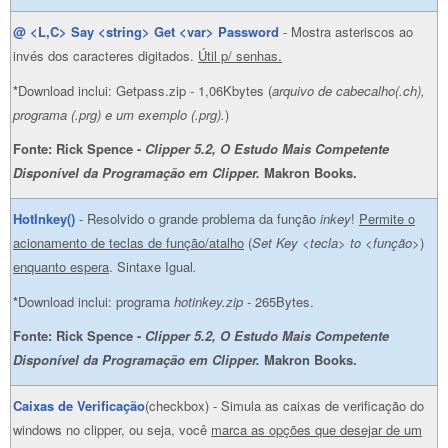
@ <L,C> Say <string> Get <var> Password
- Mostra asteriscos ao
invés dos caracteres digitados.
Útil p/ senhas.
*
Download inclui: Getpass.zip - 1,06Kbytes (
arquivo de cabecalho(.ch),
programa (.prg) e um exemplo (.prg).
)
Fonte: Rick Spence -
Clipper 5.2, O Estudo Mais Competente
Disponível da Programação em Clipper.
Makron Books.
HotInkey()
- Resolvido o grande problema da função
inkey
!
Permite o
acionamento de teclas de função/atalho
(
Set Key <tecla> to <função>
)
enquanto espera
. Sintaxe Igual
.
*
Download inclui: programa
hotinkey.zip -
265Bytes.
Fonte: Rick Spence -
Clipper 5.2, O Estudo Mais Competente
Disponível da Programação em Clipper.
Makron Books.
Caixas de Verificação
(checkbox) - Simula as caixas de verificação do
windows no clipper, ou seja, você
marca as opções que desejar de um