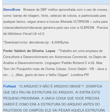
DemoBrow
Browser de DBF melhor aproveitada com o uso do mouse,
como: barras de rolagem, hints, selecao de coluna, e padronizada para
qualquer banco, segue anexo a funcao Alterada VLTBROW + outra para
criacao/abertura/indexacao generica para uso com a VLBROW. Precisa
da biblioteca
Visual Lib v2.0.
*Download inclui: demobrow.zip - 8,50KBytes.
Fonte: Valdmir de Oliveira Lopes
-"Trabalho em uma empresa de
Consultoria e Desenvolvimento em Automacao Comercial, no Depto de
Analise e Desenvolvimento. Linguagem Padrão Borland C 4.02. Mas
Tem Um Pouquinho mais de Outras Coisas, Como Delphi - VB - Java e
etc... (...)Mas, gosto do bom e Velho Clipper".
Londrina-PR
FixHead
"O ARQUIVO X NÃO É ARQUIVO DBASE"?. SIGNIFICA
QUE DEU PAU NA ESTRUTURA DO ARQUIVO. AI ENTRA ESTE
PEQUENO PROGRAMA. A UNICA COISA QUE VOCE PRECISA
SABER É COMO ERA A ESTRUTURA DO ARQUIVO ANTES DO
PAU(TODOS OS CAMPOS) ELE VAI PEGAR AQUELA ESTRUTURA