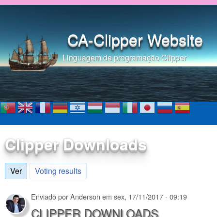
Pular para o conteúdo
principal
CA-Clipper Website
Linguagem de programação Clipper
Clipper Downloads
Ver
(aba ativa)
Voting results
Enviado por
Anderson
em
sex, 17/11/2017 - 09:19
CLIPPER DOWNLOADS