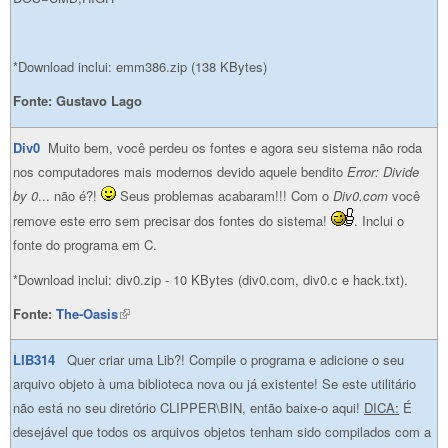
*Download inclui: emm386.zip (138 KBytes)
Fonte:
Gustavo Lago
Div0
Muito bem, você perdeu os fontes e agora seu sistema não roda
nos computadores mais modernos devido aquele bendito
Error: Divide
by 0
... não é?!
Seus problemas acabaram!!! Com o
Div0.com
você
remove este erro sem precisar dos fontes do sistema!
. Inclui o
fonte do programa em C.
*Download inclui: div0.zip - 10 KBytes (div0.com, div0.c e hack.txt).
Fonte:
The-Oasis
(link is external)
LIB314
Quer criar uma Lib?! Compile o programa e adicione o seu
arquivo objeto à uma biblioteca nova ou já existente! Se este utilitário
não está no seu diretório CLIPPER\BIN, então baixe-o aqui!
DICA:
É
desejável que todos os arquivos objetos tenham sido compilados com a