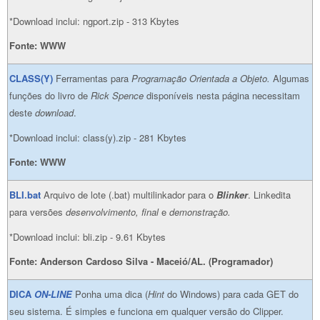
*Download inclui: ngport.zip - 313 Kbytes
Fonte: WWW
CLASS(Y)
Ferramentas para
Programação Orientada a Objeto.
Algumas
funções do livro de
Rick Spence
disponíveis nesta página necessitam
deste
download
.
*Download inclui: class(y).zip - 281 Kbytes
Fonte: WWW
BLI.bat
Arquivo de lote (.bat) multilinkador para o
Blinker
. Linkedita
para versões
desenvolvimento, final
e
demonstração.
*Download inclui: bli.zip - 9.61 Kbytes
Fonte: Anderson Cardoso Silva - Maceió/AL. (Programador)
DICA
ON-LINE
Ponha uma dica (
Hint
do Windows) para cada GET do
seu sistema. É simples e funciona em qualquer versão do Clipper.