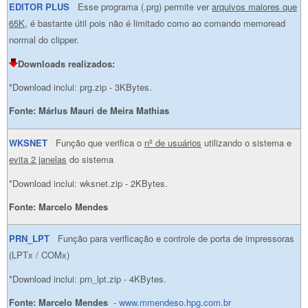
EDITOR PLUS
Esse programa (.prg) permite ver
arquivos maiores que
65K
, é bastante útil pois não é limitado como ao comando memoread
normal do clipper.
Downloads realizados:
*Download inclui: prg.zip - 3KBytes.
Fonte:
Márlus Mauri de Meira Mathias
WKSNET
Função que verifica o
nº de usuários
utilizando o sistema e
evita 2 janelas
do sistema
*Download inclui: wksnet.zip - 2KBytes.
Fonte: Marcelo Mendes
PRN_LPT
Função para verificação e controle de porta de impressoras
(LPTx / COMx)
*Download inclui: prn_lpt.zip - 4KBytes.
Fonte: Marcelo Mendes
-
www.mmendeso.hpg.com.br