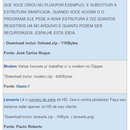
QUE VOCE CRIOU NO PLUS(POR EXEMPLO) E SUBSTITUIR A
ESTRUTURA DANIFICADA. QUANDO VOCE ACIONA O O
PROGRAMA ELE PEDE A NOVA ESTRUTURA E DIZ QUANTOS
REGISTROS HA NO ARQUIVO E QUANTO PODEM SER
RECUPERADOS. ESPALHE ESTA IDEIA.
- Download inclui: fixhead.zip - 11KBytes.
Fonte: José Carlos Roque
Modem
Varias funcoes p/ trabalhar c/ o modem no Clipper.
*Download inclui: modem.zip - 63KBytes.
Fonte:
Oasis
(link is external)
Lenserie
Lê o
número de série
do HD. Use-o contra piratarias! Faça seu
sistema rodar apenas no HD de seu cliente.
*Download inclui: lenserie.zip - 1KByte. ( lenserie.prg)
Fonte: Paulo Roberto