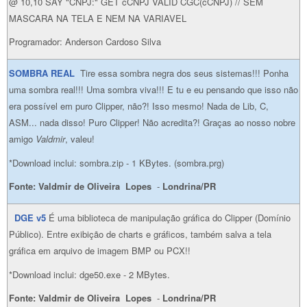
@ 10,10 SAY "CNPJ:" GET cCNPJ VALID CGC(cCNPJ) // SEM
MASCARA NA TELA E NEM NA VARIAVEL
Programador: Anderson Cardoso Silva
SOMBRA REAL
Tire essa sombra negra dos seus sistemas!!! Ponha
uma sombra real!!! Uma sombra viva!!! E tu e eu pensando que isso não
era possível em puro Clipper, não?! Isso mesmo! Nada de Lib, C,
ASM... nada disso! Puro Clipper! Não acredita?! Graças ao nosso nobre
amigo
Valdmir
, valeu!
*Download inclui: sombra.zip - 1 KBytes. (sombra.prg)
Fonte: Valdmir de Oliveira Lopes
-
Londrina/PR
DGE
v5
É uma biblioteca de manipulação gráfica do Clipper (Domínio
Público). Entre exibição de charts e gráficos, também salva a tela
gráfica em arquivo de imagem BMP ou PCX!!
*Download inclui: dge50.exe - 2 MBytes.
Fonte: Valdmir de Oliveira Lopes
-
Londrina/PR