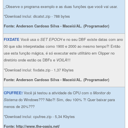
_Observe o programa exemplo e as duas funções que você vai usar.
*Download inclui: dicatst.zip - 788 bytes
Fonte: Anderson Cardoso Silva - Maceió/AL. (Programador)
FIXDATE
Você usa o
SET EPOCH
e no seu DBF existe datas com ano
00 que são interpretadas como 1900 e 2000 ao mesmo tempo?! Então
use esta função mágica, é só executar este utilitário em Clipper no
diretório onde estão os DBFs e
VOILÀ
!!!
*Download inclui: fixdate.zip - 1,37 Kbytes
Fonte: Anderson Cardoso Silva - Maceió/AL. (Programador)
CPUFREE!
Você já testou a atividade da CPU com o
Monitor do
Sistema
do Windows??? Não?! Sim, deu 100% ?! Quer baixar para
menos de 20%???
*Download inclui: cpufree.zip - 5,34 Kbytes
Fonte: http://www.the-oasis.net/