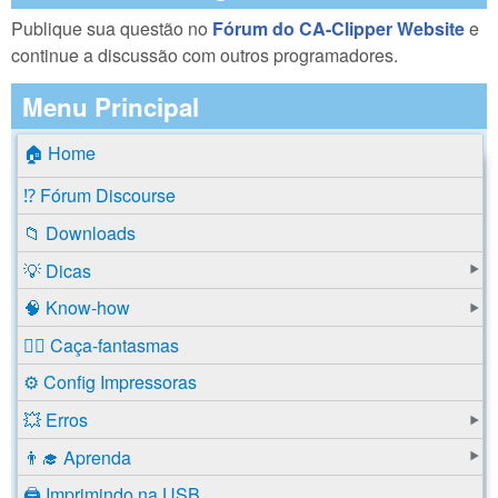
Publique sua questão no
Fórum do CA-Clipper Website
e
continue a discussão com outros programadores.
Menu Principal
🏠 Home
⁉️ Fórum Discourse
📁 Downloads
💡 Dicas
🧠 Know-how
🕵️‍♂️ Caça-fantasmas
⚙️ Config Impressoras
💥 Erros
👨‍🎓 Aprenda
🖨️ Imprimindo na USB