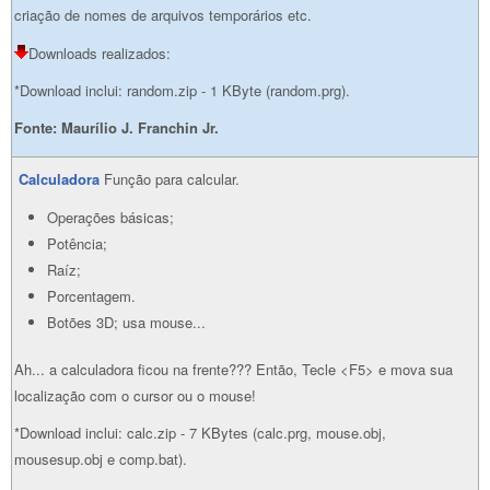
criação de nomes de arquivos temporários etc.
Downloads realizados:
*Download inclui: random.zip - 1 KByte (random.prg).
Fonte:
Maurílio J. Franchin Jr.
Calculadora
Função para calcular.
Operações básicas;
Potência;
Raíz;
Porcentagem.
Botões 3D; usa mouse...
Ah... a calculadora ficou na frente??? Então, Tecle <F5> e mova sua
localização com o cursor ou o mouse!
*Download inclui: calc.zip - 7 KBytes (calc.prg, mouse.obj,
mousesup.obj e comp.bat).