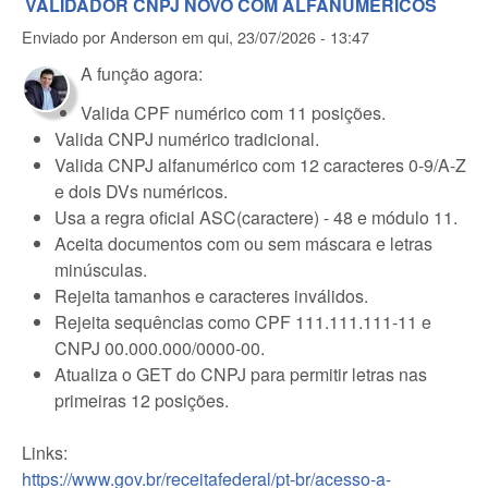
VALIDADOR CNPJ NOVO COM ALFANUMÉRICOS
Enviado por
Anderson
em
qui, 23/07/2026 - 13:47
A função agora:
Valida CPF numérico com 11 posições.
Valida CNPJ numérico tradicional.
Valida CNPJ alfanumérico com 12 caracteres 0-9/A-Z
e dois DVs numéricos.
Usa a regra oficial ASC(caractere) - 48 e módulo 11.
Aceita documentos com ou sem máscara e letras
minúsculas.
Rejeita tamanhos e caracteres inválidos.
Rejeita sequências como CPF 111.111.111-11 e
CNPJ 00.000.000/0000-00.
Atualiza o GET do CNPJ para permitir letras nas
primeiras 12 posições.
Links:
https://www.gov.br/receitafederal/pt-br/acesso-a-