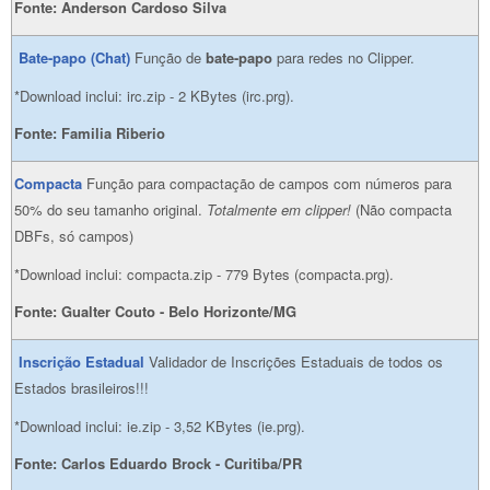
Fonte:
Anderson Cardoso Silva
Bate-papo (Chat)
Função de
bate-papo
para redes no Clipper.
*Download inclui: irc.zip - 2 KBytes (irc.prg).
Fonte:
Familia Riberio
Compacta
Função para compactação de campos com números para
50% do seu tamanho original.
Totalmente em clipper!
(Não compacta
DBFs, só campos)
*Download inclui: compacta.zip - 779 Bytes (compacta.prg).
Fonte:
Gualter Couto - Belo Horizonte/MG
Inscrição Estadual
Validador de Inscrições Estaduais de todos os
Estados brasileiros!!!
*Download inclui: ie.zip - 3,52 KBytes (ie.prg).
Fonte: Carlos Eduardo Brock - Curitiba/PR