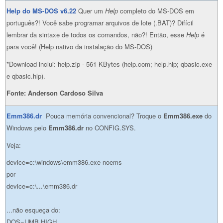
Help do MS-DOS v6.22
Quer um
Help
completo do MS-DOS em
português?! Você sabe programar arquivos de lote (.BAT)? Difícil
lembrar da sintaxe de todos os comandos, não?! Então, esse
Help
é
para você! (Help nativo da instalação do MS-DOS)
*Download inclui: help.zip - 561 KBytes (help.com; help.hlp; qbasic.exe
e qbasic.hlp).
Fonte: Anderson Cardoso Silva
Emm386.dr
Pouca memória convencional? Troque o
Emm386.exe
do
Windows pelo
Emm386.dr
no CONFIG.SYS.
Veja:
device=c:\windows\emm386.exe noems
por
device=c:\...\emm386.dr
...não esqueça do:
DOS=UMB,HIGH