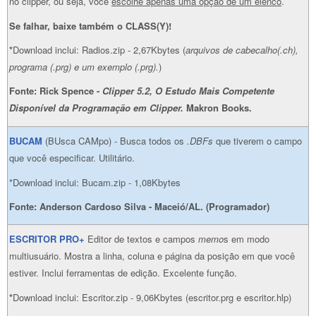
no clipper, ou seja, você
escolhe apenas uma opção de um elenco
.
Se falhar, baixe também o CLASS(Y)!
*
Download inclui: Radios.zip - 2,67Kbytes (
arquivos de cabecalho(.ch),
programa (.prg) e um exemplo (.prg).
)
Fonte: Rick Spence -
Clipper 5.2, O Estudo Mais Competente
Disponível da Programação em Clipper.
Makron Books.
BUCAM
(BUsca CAMpo) - Busca todos os
.DBFs
que tiverem o campo
que você especificar. Utilitário.
*Download inclui: Bucam.zip - 1,08Kbytes
Fonte: Anderson Cardoso Silva - Maceió/AL. (Programador)
ESCRITOR PRO+
Editor de textos e campos
memo
s em modo
multiusuário. Mostra a linha, coluna e página da posição em que você
estiver. Inclui ferramentas de edição. Excelente função.
*
Download inclui: Escritor.zip - 9,06Kbytes (escritor.prg e escritor.hlp)