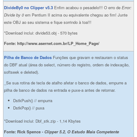
DivideBy0 no Clipper v5.3
Enfim acabou o pesadelo!!! O erro de
Error:
Divide by 0
em Pentium II acima ou equivalente chegou ao fim! Junte
este OBJ ao seu sistema e fique sorrindo à toa!!!
*Download inclui: divide53.obj - 570 bytes
Fonte: http://www.asernet.com.br/LP_Home_Page/
Pilha de Banco de Dados
Funções que gravam e restauram o status
do DBF atual (área do select, número do registro, ordem de indexação,
softseek e deleted).
_Se sua rotina de tecla de atalho afetar o banco de dados, empurre a
pilha de banco de dados na entrada e puxe-a antes de retornar.
DstkPush() // empurra
DstkPop() // puxa
*Download inclui: Dbf_stk.zip - 1,14 Kbytes
Fonte: Rick Spence -
Clipper 5.2, O Estudo Mais Competente