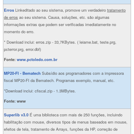
Erros
Linkeditado ao seu sistema, promove um verdadeiro
tratamento
de erros
ao seu sistema. Causa, soluções, etc. são algumas
informações extras que podem ser verificadas imediatamente no
momento do erro.
* Download inclui: erros.zip - 33,7KBytes. ( leiame.bat, teste.prg,
pcterror.prg, error.dbf)
Fonte:
www.pctoledo.com.br
MP20-FI - Bematech
Subsídio aos programadores com a impressora
fiscal MP20-FI da Bematech. Programas exemplo, manual, etc.
*Download inclui: cfiscal.zip - 1.3MBytes.
Fonte: www
Superlib v3.0
É uma biblioteca com mais de 250 funções, incluindo
habilitação com mouse, diversos tipos de menus baseados em mouse,
efeitos de tela, tratamento de Arrays, funções da HP, correção de