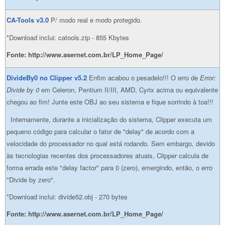
CA-Tools v3.0
P/ modo real e modo protegido.
*Download inclui: catools.zip - 855 Kbytes
Fonte: http://www.asernet.com.br/LP_Home_Page/
DivideBy0 no Clipper v5.2
Enfim acabou o pesadelo!!! O erro de
Error:
Divide by 0
em Celeron, Pentium II/III, AMD, Cyrix acima ou equivalente
chegou ao fim! Junte este OBJ ao seu sistema e fique sorrindo à toa!!!
Internamente, durante a inicialização do sistema, Clipper executa um
pequeno código para calcular o fator de "delay" de acordo com a
velocidade do processador no qual está rodando. Sem embargo, devido
às tecnologias recentes dos processadores atuais, Clipper calcula de
forma errada este "delay factor" para 0 (zero), emergindo, então, o erro
"Divide by zero".
*Download inclui: divide52.obj - 270 bytes
Fonte: http://www.asernet.com.br/LP_Home_Page/