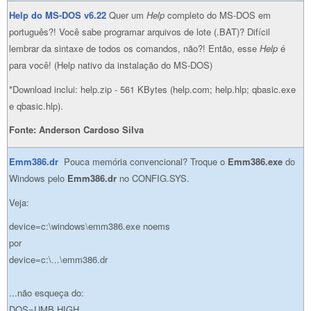
Help do MS-DOS v6.22
Quer um
Help
completo do MS-DOS em
português?! Você sabe programar arquivos de lote (.BAT)? Difícil
lembrar da sintaxe de todos os comandos, não?! Então, esse
Help
é
para você! (Help nativo da instalação do MS-DOS)
*Download inclui: help.zip - 561 KBytes (help.com; help.hlp; qbasic.exe
e qbasic.hlp).
Fonte: Anderson Cardoso Silva
Emm386.dr
Pouca memória convencional? Troque o
Emm386.exe
do
Windows pelo
Emm386.dr
no CONFIG.SYS.
Veja:
device=c:\windows\emm386.exe noems
por
device=c:\...\emm386.dr
...não esqueça do:
DOS=UMB,HIGH