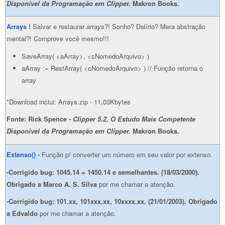
Disponível da Programação em Clipper.
Makron Books.
Arrays !
Salvar e restaurar
arrays
?! Sonho? Delírio? Mera abstração
mental?! Comprove você mesmo!!!
SaveArray( <aArray>, <cNomedoArquivo> )
aArray := RestArray( <cNomedoArquivo> ) // Função retorna o
array
*Download inclui: Arrays.zip - 11,03Kbytes
Fonte: Rick Spence -
Clipper 5.2, O Estudo Mais Competente
Disponível da Programação em Clipper.
Makron Books.
Extenso()
-
Função p/ converter um número em seu valor por extenso.
-Corrigido bug: 1045.14 = 1450.14 e semelhantes. (18/03/2000).
Obrigado a
Marco A. S. Silva
por me chamar a atenção.
-Corrigido bug: 10
1.xx, 101xxx.xx, 10xxxx.xx. (21/01/2003). Obrigado
a
Edvaldo
por me chamar a atenção.