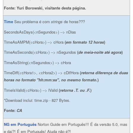
Fonte: Yuri Borowski, visitante desta página.
Time
Seu problema é com
strings
de horas???
SecondsAsDays(<nSegundos>) --> nDias
TimeAsAMPM(<cHora>) --> cHora
(
em formato 12 horas
)
TimeAsSeconds(<cHora>) --> nSegundos
(
de meia-noite até agora
)
TimeAsString(<nSegundos>) --> cHora
TimeDiff(<cHora1>, <cHora2>) --> cDifHora
(
retorna diferença de duas
horas no formato "hh:mm:ss", no mesmo formato.
)
TimeIsValid(<cHora>) --> lValid
(
retorna .T. ou .F.
)
*Download inclui: time.zip - 827 Bytes.
Fonte:
CA
NG em Português
Norton Guide em Português!!! É da versão 5.0, mas
e daí?! É em Português! Ajuda não é?!