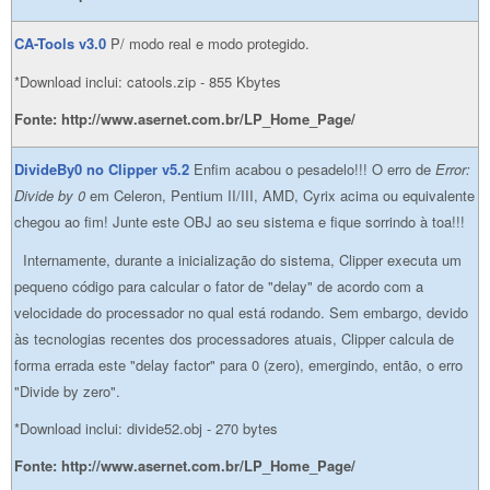
CA-Tools v3.0
P/ modo real e modo protegido.
*Download inclui: catools.zip - 855 Kbytes
Fonte: http://www.asernet.com.br/LP_Home_Page/
DivideBy0 no Clipper v5.2
Enfim acabou o pesadelo!!! O erro de
Error:
Divide by 0
em Celeron, Pentium II/III, AMD, Cyrix acima ou equivalente
chegou ao fim! Junte este OBJ ao seu sistema e fique sorrindo à toa!!!
Internamente, durante a inicialização do sistema, Clipper executa um
pequeno código para calcular o fator de "delay" de acordo com a
velocidade do processador no qual está rodando. Sem embargo, devido
às tecnologias recentes dos processadores atuais, Clipper calcula de
forma errada este "delay factor" para 0 (zero), emergindo, então, o erro
"Divide by zero".
*Download inclui: divide52.obj - 270 bytes
Fonte: http://www.asernet.com.br/LP_Home_Page/