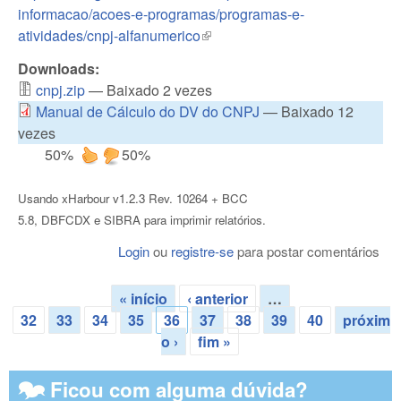
informacao/acoes-e-programas/programas-e-
atividades/cnpj-alfanumerico
(link is external)
Downloads:
cnpj.zip
— Baixado 2 vezes
Manual de Cálculo do DV do CNPJ
— Baixado 12
vezes
50%
50%
Usando xHarbour v1.2.3 Rev. 10264 + BCC
5.8, DBFCDX e SIBRA para imprimir relatórios.
Login
ou
registre-se
para postar comentários
« início
‹ anterior
…
Páginas
32
33
34
35
36
37
38
39
40
próxim
o ›
fim »
🗫 Ficou com alguma dúvida?