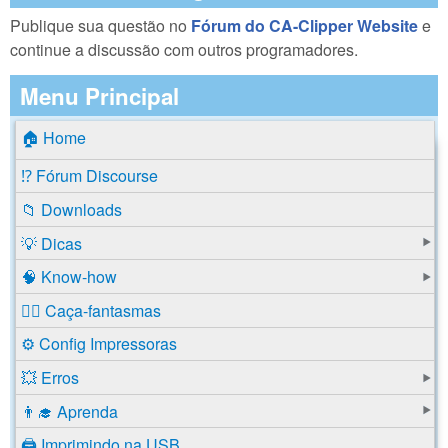
Publique sua questão no
Fórum do CA-Clipper Website
e
continue a discussão com outros programadores.
Menu Principal
🏠 Home
⁉️ Fórum Discourse
📁 Downloads
💡 Dicas
🧠 Know-how
🕵️‍♂️ Caça-fantasmas
⚙️ Config Impressoras
💥 Erros
👨‍🎓 Aprenda
🖨️ Imprimindo na USB