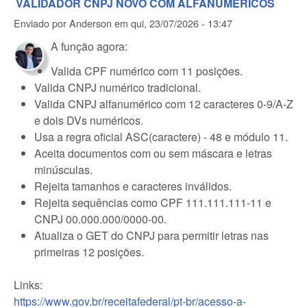
VALIDADOR CNPJ NOVO COM ALFANUMÉRICOS
Enviado por
Anderson
em
qui, 23/07/2026 - 13:47
A função agora:
Valida CPF numérico com 11 posições.
Valida CNPJ numérico tradicional.
Valida CNPJ alfanumérico com 12 caracteres 0-9/A-Z
e dois DVs numéricos.
Usa a regra oficial ASC(caractere) - 48 e módulo 11.
Aceita documentos com ou sem máscara e letras
minúsculas.
Rejeita tamanhos e caracteres inválidos.
Rejeita sequências como CPF 111.111.111-11 e
CNPJ 00.000.000/0000-00.
Atualiza o GET do CNPJ para permitir letras nas
primeiras 12 posições.
Links:
https://www.gov.br/receitafederal/pt-br/acesso-a-