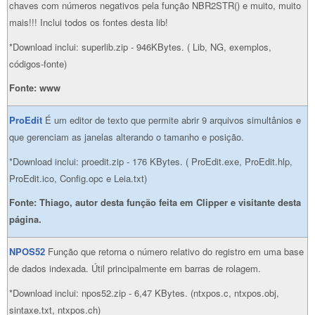
chaves com números negativos pela função NBR2STR() e muito, muito
mais!!! Inclui todos os fontes desta lib!
*Download inclui: superlib.zip - 946KBytes. ( Lib, NG, exemplos,
códigos-fonte)
Fonte: www
ProEdit
É um editor de texto que permite abrir 9 arquivos simultânios e
que gerenciam as janelas alterando o tamanho e posição.
*Download inclui: proedit.zip - 176 KBytes. ( ProEdit.exe, ProEdit.hlp,
ProEdit.ico, Config.opc e Leia.txt)
Fonte: Thiago, autor desta função feita em Clipper e visitante desta
página.
NPOS52
Função que retorna o número relativo do registro em uma base
de dados indexada. Útil principalmente em barras de rolagem.
*Download inclui: npos52.zip - 6,47 KBytes. (ntxpos.c, ntxpos.obj,
sintaxe.txt, ntxpos.ch)