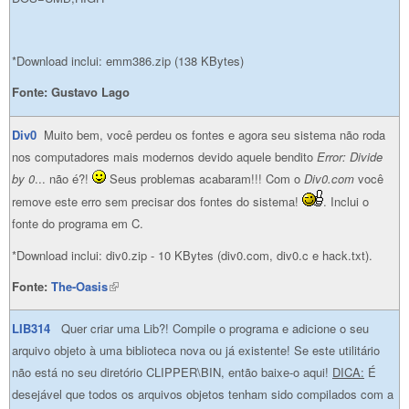
*Download inclui: emm386.zip (138 KBytes)
Fonte:
Gustavo Lago
Div0
Muito bem, você perdeu os fontes e agora seu sistema não roda
nos computadores mais modernos devido aquele bendito
Error: Divide
by 0
... não é?!
Seus problemas acabaram!!! Com o
Div0.com
você
remove este erro sem precisar dos fontes do sistema!
. Inclui o
fonte do programa em C.
*Download inclui: div0.zip - 10 KBytes (div0.com, div0.c e hack.txt).
Fonte:
The-Oasis
(link is external)
LIB314
Quer criar uma Lib?! Compile o programa e adicione o seu
arquivo objeto à uma biblioteca nova ou já existente! Se este utilitário
não está no seu diretório CLIPPER\BIN, então baixe-o aqui!
DICA:
É
desejável que todos os arquivos objetos tenham sido compilados com a