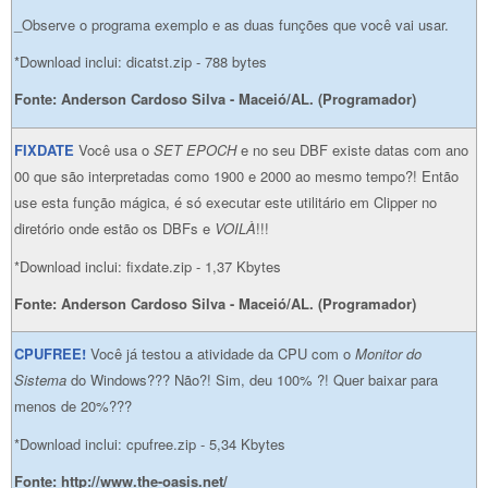
_Observe o programa exemplo e as duas funções que você vai usar.
*Download inclui: dicatst.zip - 788 bytes
Fonte: Anderson Cardoso Silva - Maceió/AL. (Programador)
FIXDATE
Você usa o
SET EPOCH
e no seu DBF existe datas com ano
00 que são interpretadas como 1900 e 2000 ao mesmo tempo?! Então
use esta função mágica, é só executar este utilitário em Clipper no
diretório onde estão os DBFs e
VOILÀ
!!!
*Download inclui: fixdate.zip - 1,37 Kbytes
Fonte: Anderson Cardoso Silva - Maceió/AL. (Programador)
CPUFREE!
Você já testou a atividade da CPU com o
Monitor do
Sistema
do Windows??? Não?! Sim, deu 100% ?! Quer baixar para
menos de 20%???
*Download inclui: cpufree.zip - 5,34 Kbytes
Fonte: http://www.the-oasis.net/