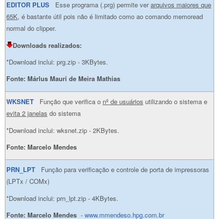
EDITOR PLUS
Esse programa (.prg) permite ver
arquivos maiores que
65K
, é bastante útil pois não é limitado como ao comando memoread
normal do clipper.
Downloads realizados:
*Download inclui: prg.zip - 3KBytes.
Fonte:
Márlus Mauri de Meira Mathias
WKSNET
Função que verifica o
nº de usuários
utilizando o sistema e
evita 2 janelas
do sistema
*Download inclui: wksnet.zip - 2KBytes.
Fonte: Marcelo Mendes
PRN_LPT
Função para verificação e controle de porta de impressoras
(LPTx / COMx)
*Download inclui: prn_lpt.zip - 4KBytes.
Fonte: Marcelo Mendes
-
www.mmendeso.hpg.com.br