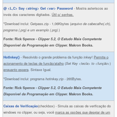
@ <L,C> Say <string> Get <var> Password
- Mostra asteriscos ao
invés dos caracteres digitados.
Útil p/ senhas.
*
Download inclui: Getpass.zip - 1,06Kbytes (
arquivo de cabecalho(.ch),
programa (.prg) e um exemplo (.prg).
)
Fonte: Rick Spence -
Clipper 5.2, O Estudo Mais Competente
Disponível da Programação em Clipper.
Makron Books.
HotInkey()
- Resolvido o grande problema da função
inkey
!
Permite o
acionamento de teclas de função/atalho
(
Set Key <tecla> to <função>
)
enquanto espera
. Sintaxe Igual
.
*
Download inclui: programa
hotinkey.zip -
265Bytes.
Fonte: Rick Spence -
Clipper 5.2, O Estudo Mais Competente
Disponível da Programação em Clipper.
Makron Books.
Caixas de Verificação
(checkbox) - Simula as caixas de verificação do
windows no clipper, ou seja, você
marca as opções que desejar de um