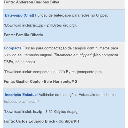
Fonte:
Anderson Cardoso Silva
Bate-papo (Chat)
Função de
bate-papo
para redes no Clipper.
*Download inclui: irc.zip - 2 KBytes (irc.prg).
Fonte:
Familia Riberio
Compacta
Função para compactação de campos com números para
50% do seu tamanho original.
Totalmente em clipper!
(Não compacta
DBFs, só campos)
*Download inclui: compacta.zip - 779 Bytes (compacta.prg).
Fonte:
Gualter Couto - Belo Horizonte/MG
Inscrição Estadual
Validador de Inscrições Estaduais de todos os
Estados brasileiros!!!
*Download inclui: ie.zip - 3,52 KBytes (ie.prg).
Fonte: Carlos Eduardo Brock - Curitiba/PR