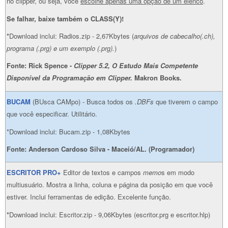
no clipper, ou seja, você
escolhe apenas uma opção de um elenco
.
Se falhar, baixe também o CLASS(Y)!
*
Download inclui: Radios.zip - 2,67Kbytes (
arquivos de cabecalho(.ch),
programa (.prg) e um exemplo (.prg).
)
Fonte: Rick Spence -
Clipper 5.2, O Estudo Mais Competente
Disponível da Programação em Clipper.
Makron Books.
BUCAM
(BUsca CAMpo) - Busca todos os
.DBFs
que tiverem o campo
que você especificar. Utilitário.
*Download inclui: Bucam.zip - 1,08Kbytes
Fonte: Anderson Cardoso Silva - Maceió/AL. (Programador)
ESCRITOR PRO+
Editor de textos e campos
memo
s em modo
multiusuário. Mostra a linha, coluna e página da posição em que você
estiver. Inclui ferramentas de edição. Excelente função.
*
Download inclui: Escritor.zip - 9,06Kbytes (escritor.prg e escritor.hlp)