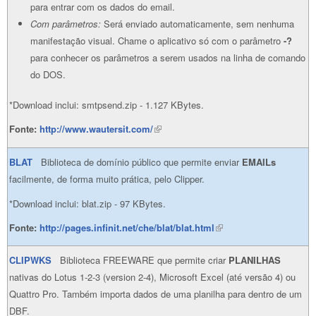
para entrar com os dados do email.
Com parâmetros:
Será enviado automaticamente, sem nenhuma
manifestação visual. Chame o aplicativo só com o parâmetro
-?
para conhecer os parâmetros a serem usados na linha de comando
do DOS.
*Download inclui: smtpsend.zip - 1.127 KBytes.
Fonte:
http://www.wautersit.com/
(link is external)
BLAT
Biblioteca de domínio público que permite enviar
EMAILs
facilmente, de forma muito prática, pelo Clipper.
*Download inclui: blat.zip - 97 KBytes.
Fonte:
http://pages.infinit.net/che/blat/blat.html
(link is external)
CLIPWKS
Biblioteca FREEWARE que permite criar
PLANILHAS
nativas do Lotus 1-2-3 (version 2-4), Microsoft Excel (até versão 4) ou
Quattro Pro. Também importa dados de uma planilha para dentro de um
DBF.