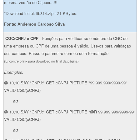
mesma versão do Clipper...!!!
*Download inclui: lib314.zip - 21 KBytes.
Fonte: Anderson Cardoso Silva
CGC/CNPJ e CPF
Funções para verificar se o número do CGC de
uma empresa ou CPF de uma pessoa é válido. Use-os para validação
dos campos. Passe o parametro com ou sem formatação.
(Encontre o link para download no final da página)
Exemplos:
@ 10,10 SAY "CNPJ:" GET cCNPJ PICTURE "99.999.999/9999-99"
VALID CGC(cCNPJ)
ou
@ 10,10 SAY "CNPJ:" GET cCNPJ PICTURE "@R 99.999.999/9999-99"
VALID CGC(cCNPJ)
ou