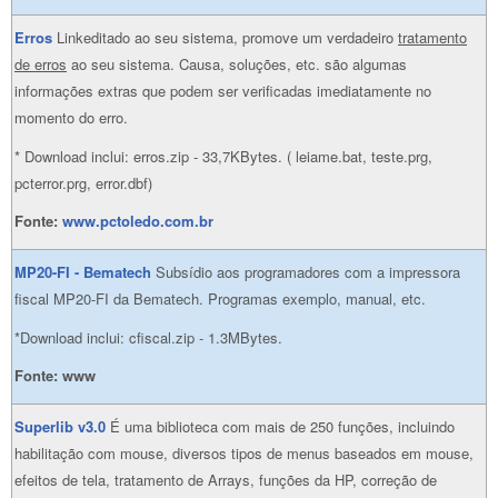
Erros
Linkeditado ao seu sistema, promove um verdadeiro
tratamento
de erros
ao seu sistema. Causa, soluções, etc. são algumas
informações extras que podem ser verificadas imediatamente no
momento do erro.
* Download inclui: erros.zip - 33,7KBytes. ( leiame.bat, teste.prg,
pcterror.prg, error.dbf)
Fonte:
www.pctoledo.com.br
MP20-FI - Bematech
Subsídio aos programadores com a impressora
fiscal MP20-FI da Bematech. Programas exemplo, manual, etc.
*Download inclui: cfiscal.zip - 1.3MBytes.
Fonte: www
Superlib v3.0
É uma biblioteca com mais de 250 funções, incluindo
habilitação com mouse, diversos tipos de menus baseados em mouse,
efeitos de tela, tratamento de Arrays, funções da HP, correção de