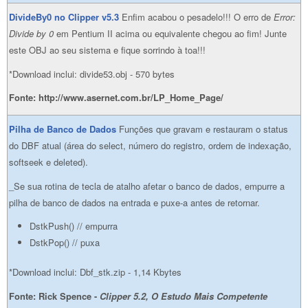
DivideBy0 no Clipper v5.3
Enfim acabou o pesadelo!!! O erro de
Error:
Divide by 0
em Pentium II acima ou equivalente chegou ao fim! Junte
este OBJ ao seu sistema e fique sorrindo à toa!!!
*Download inclui: divide53.obj - 570 bytes
Fonte: http://www.asernet.com.br/LP_Home_Page/
Pilha de Banco de Dados
Funções que gravam e restauram o status
do DBF atual (área do select, número do registro, ordem de indexação,
softseek e deleted).
_Se sua rotina de tecla de atalho afetar o banco de dados, empurre a
pilha de banco de dados na entrada e puxe-a antes de retornar.
DstkPush() // empurra
DstkPop() // puxa
*Download inclui: Dbf_stk.zip - 1,14 Kbytes
Fonte: Rick Spence -
Clipper 5.2, O Estudo Mais Competente