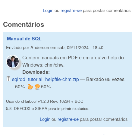
Login
ou
registre-se
para postar comentários
Comentários
Manual de SQL
Enviado por
Anderson
em
sab, 09/11/2024 - 18:40
Contém manuais em PDF e em arquivo help do
Windows: chm/chw.
Downloads:
sqlrdd_tutorial_helpfile-chm.zip
— Baixado 65 vezes
50%
50%
Usando xHarbour v1.2.3 Rev. 10264 + BCC
5.8, DBFCDX e SIBRA para imprimir relatórios.
Login
ou
registre-se
para postar comentários