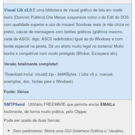
Visual Lib v2.0
É uma biblioteca de visual gráfico de tela em modo
texto (Domínio Público).Crie Menus suspensos como o do Edit do DOS
com qualidade superior e uso do mouse! Sombras reais (e não cinza no
preto), caixas de mensagens com botões gráficos (gráficos mesmo,
nada de ASCII, digo, ASCII redefinidos) igual ao do Windows e com
borda especial na janela. Dá um efeito muito legal no sistema! Muito
bonita e compatível com
modo protegido
(Blinker, Exospace etc).
Versão totalmente completa!!
*Download inclui: visual2.zip - 394KBytes. ( Libs v5.x, manual,
exemplos, doc, fontes para o Windows)
Fonte:
Vários
SMTPSend
Utilitário FREEWARE que permite enviar
EMAILs
facilmente, de forma muito prática, pelo Clipper.
Pode ser usado de duas formas:
Sem parâmetros:
Abrirá uma
GUI
(Interface Gráfica c/ Usuário)