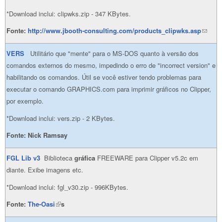
*Download inclui: clipwks.zip - 347 KBytes.
Fonte:
http://www.jbooth-consulting.com/products_clipwks.asp
(link
sends
VERS
Utilitário que "mente" para o MS-DOS quanto à versão dos
e-mail)
comandos externos do mesmo, impedindo o erro de "incorrect version" e
habilitando os comandos. Útil se você estiver tendo problemas para
executar o comando GRAPHICS.com para imprimir gráficos no Clipper,
por exemplo.
*Download inclui: vers.zip - 2 KBytes.
Fonte:
Nick Ramsay
FGL Li
b v3
Biblioteca
gráfica
FREEWARE para Clipper v5.2c em
diante. Exibe imagens etc.
*Download inclui: fgl_v30.zip - 996KBytes.
Fonte:
The-Oasi
(link is external)
s