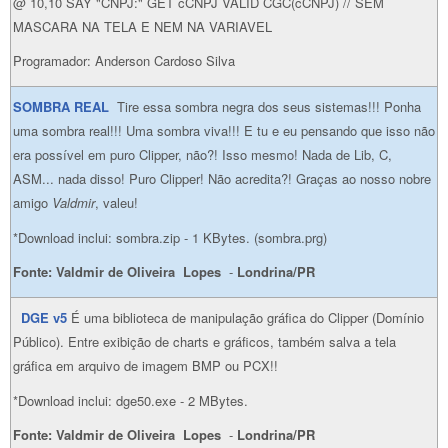
@ 10,10 SAY "CNPJ:" GET cCNPJ VALID CGC(cCNPJ) // SEM
MASCARA NA TELA E NEM NA VARIAVEL
Programador: Anderson Cardoso Silva
SOMBRA REAL
Tire essa sombra negra dos seus sistemas!!! Ponha
uma sombra real!!! Uma sombra viva!!! E tu e eu pensando que isso não
era possível em puro Clipper, não?! Isso mesmo! Nada de Lib, C,
ASM... nada disso! Puro Clipper! Não acredita?! Graças ao nosso nobre
amigo
Valdmir
, valeu!
*Download inclui: sombra.zip - 1 KBytes. (sombra.prg)
Fonte: Valdmir de Oliveira Lopes
-
Londrina/PR
DGE
v5
É uma biblioteca de manipulação gráfica do Clipper (Domínio
Público). Entre exibição de charts e gráficos, também salva a tela
gráfica em arquivo de imagem BMP ou PCX!!
*Download inclui: dge50.exe - 2 MBytes.
Fonte: Valdmir de Oliveira Lopes
-
Londrina/PR