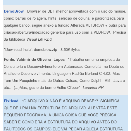
DemoBrow
Browser de DBF melhor aproveitada com o uso do mouse,
como: barras de rolagem, hints, selecao de coluna, e padronizada para
qualquer banco, segue anexo a funcao Alterada VLTBROW + outra para
criacao/abertura/indexacao generica para uso com a VLBROW. Precisa
da biblioteca
Visual Lib v2.0.
*Download inclui: demobrow.zip - 8,50KBytes.
Fonte: Valdmir de Oliveira Lopes
-"Trabalho em uma empresa de
Consultoria e Desenvolvimento em Automacao Comercial, no Depto de
Analise e Desenvolvimento. Linguagem Padrão Borland C 4.02. Mas
Tem Um Pouquinho mais de Outras Coisas, Como Delphi - VB - Java e
etc... (...)Mas, gosto do bom e Velho Clipper".
Londrina-PR
FixHead
"O ARQUIVO X NÃO É ARQUIVO DBASE"?. SIGNIFICA
QUE DEU PAU NA ESTRUTURA DO ARQUIVO. AI ENTRA ESTE
PEQUENO PROGRAMA. A UNICA COISA QUE VOCE PRECISA
SABER É COMO ERA A ESTRUTURA DO ARQUIVO ANTES DO
PAU(TODOS OS CAMPOS) ELE VAI PEGAR AQUELA ESTRUTURA