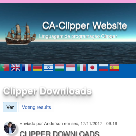
Pular para o conteúdo
principal
CA-Clipper Website
Linguagem de programação Clipper
Clipper Downloads
Ver
(aba ativa)
Voting results
Enviado por
Anderson
em
sex, 17/11/2017 - 09:19
CLIPPER DOWNLOADS