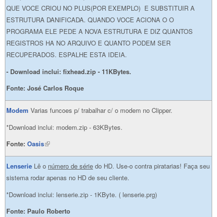
QUE VOCE CRIOU NO PLUS(POR EXEMPLO) E SUBSTITUIR A
ESTRUTURA DANIFICADA. QUANDO VOCE ACIONA O O
PROGRAMA ELE PEDE A NOVA ESTRUTURA E DIZ QUANTOS
REGISTROS HA NO ARQUIVO E QUANTO PODEM SER
RECUPERADOS. ESPALHE ESTA IDEIA.
- Download inclui: fixhead.zip - 11KBytes.
Fonte: José Carlos Roque
Modem
Varias funcoes p/ trabalhar c/ o modem no Clipper.
*Download inclui: modem.zip - 63KBytes.
Fonte:
Oasis
(link is external)
Lenserie
Lê o
número de série
do HD. Use-o contra piratarias! Faça seu
sistema rodar apenas no HD de seu cliente.
*Download inclui: lenserie.zip - 1KByte. ( lenserie.prg)
Fonte: Paulo Roberto