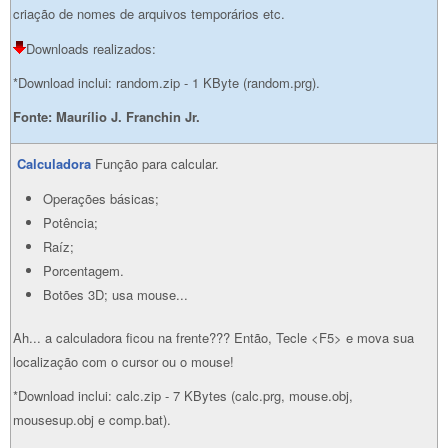
criação de nomes de arquivos temporários etc.
Downloads realizados:
*Download inclui: random.zip - 1 KByte (random.prg).
Fonte:
Maurílio J. Franchin Jr.
Calculadora
Função para calcular.
Operações básicas;
Potência;
Raíz;
Porcentagem.
Botões 3D; usa mouse...
Ah... a calculadora ficou na frente??? Então, Tecle <F5> e mova sua
localização com o cursor ou o mouse!
*Download inclui: calc.zip - 7 KBytes (calc.prg, mouse.obj,
mousesup.obj e comp.bat).