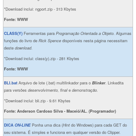
*Download inclui: ngport.zip - 313 Kbytes
Fonte: WWW
CLASS(Y)
Ferramentas para
Programação Orientada a Objeto.
Algumas
funções do livro de
Rick Spence
disponíveis nesta página necessitam
deste
download
.
*Download inclui: class(y).zip - 281 Kbytes
Fonte: WWW
BLI.bat
Arquivo de lote (.bat) multilinkador para o
Blinker
. Linkedita
para versões
desenvolvimento, final
e
demonstração.
*Download inclui: bli.zip - 9.61 Kbytes
Fonte: Anderson Cardoso Silva - Maceió/AL. (Programador)
DICA
ON-LINE
Ponha uma dica (
Hint
do Windows) para cada GET do
seu sistema. É simples e funciona em qualquer versão do Clipper.