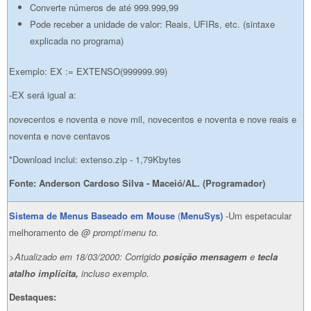
Converte números de até 999.999,99
Pode receber a unidade de valor: Reais, UFIRs, etc. (sintaxe
explicada no programa)
Exemplo: EX := EXTENSO(999999.99)
-EX será igual a:
novecentos e noventa e nove mil, novecentos e noventa e nove reais e
noventa e nove centavos
*Download inclui: extenso.zip - 1,79Kbytes
Fonte: Anderson Cardoso Silva - Maceió/AL. (Programador)
Sistema de Menus Baseado em Mouse
(
MenuSys)
-Um espetacular
melhoramento de
@ prompt
/
menu to.
>Atualizado em 18/03/2000: Corrigido
posição
mensagem
e
tecla
atalho implícita,
incluso exemplo.
Destaques: