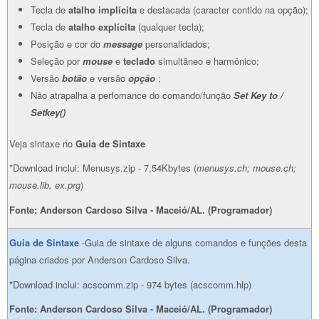
Tecla de
atalho implícita
e destacada (caracter contido na opção);
Tecla de
atalho explícita
(qualquer tecla);
Posição e cor do
message
personalidados;
Seleção por
mouse
e
teclado
simultãneo e harmônico;
Versão
botão
e versão
opção
;
Não atrapalha a perfomance do comando/função
Set Key to /
Setkey()
Veja sintaxe no
Guia de Sintaxe
*Download inclui: Menusys.zip - 7,54Kbytes (
menusys.ch; mouse.ch;
mouse.lib, ex.prg
)
Fonte: Anderson Cardoso Silva - Maceió/AL. (Programador)
Guia de Sintaxe
-Guia de sintaxe de alguns comandos e funções desta
página criados por Anderson Cardoso Silva.
*
Download inclui: acscomm.zip - 974 bytes (acscomm.hlp)
Fonte: Anderson Cardoso Silva - Maceió/AL. (Programador)