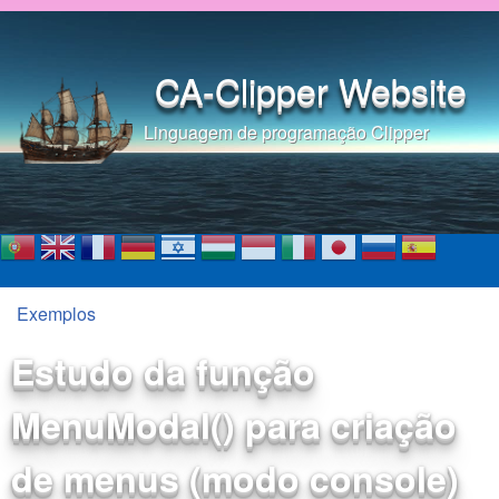
Pular para o conteúdo
principal
CA-Clipper Website
Linguagem de programação Clipper
Exemplos
Você está aqui
Estudo da função
MenuModal() para criação
de menus (modo console)