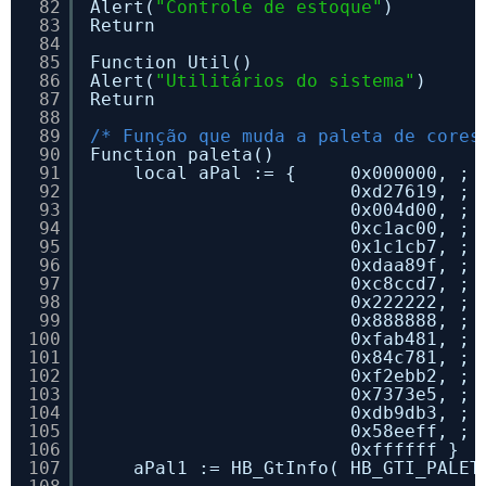
82
Alert(
"Controle de estoque"
)
83
Return
84
85
Function Util()
86
Alert(
"Utilitários do sistema"
)
87
Return
88
89
/* Função que muda a paleta de cores
90
Function paleta()
91
local aPal := {     0x000000, ; 
92
0xd27619, ; 
93
0x004d00, ; 
94
0xc1ac00, ; 
95
0x1c1cb7, ; 
96
0xdaa89f, ; 
97
0xc8ccd7, ; 
98
0x222222, ; 
99
0x888888, ; 
100
0xfab481, ; 
101
0x84c781, ; 
102
0xf2ebb2, ; 
103
0x7373e5, ; 
104
0xdb9db3, ; 
105
0x58eeff, ; 
106
0xffffff }  
107
aPal1 := HB_GtInfo( HB_GTI_PALET