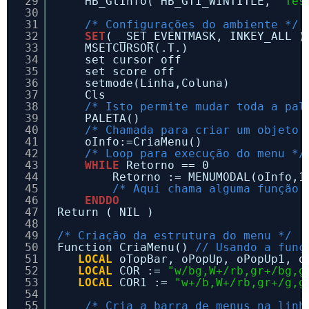
29
HB_GtInfo( HB_GTI_WINTITLE, 
"Tes
30
31
/* Configurações do ambiente */
32
SET
( _SET_EVENTMASK, INKEY_ALL )
33
MSETCURSOR(.T.)
34
set cursor off
35
set score off
36
setmode(Linha,Coluna)
37
Cls
38
/* Isto permite mudar toda a pal
39
PALETA()
40
/* Chamada para criar um objeto 
41
oInfo:=CriaMenu()
42
/* Loop para execução do menu */
43
WHILE
Retorno == 0
44
Retorno := MENUMODAL(oInfo,1
45
/* Aqui chama alguma função 
46
ENDDO
47
Return ( NIL )
48
49
/* Criação da estrutura do menu */
50
Function CriaMenu() 
// Usando a funç
51
LOCAL
oTopBar, oPopUp, oPopUp1, o
52
LOCAL
COR := 
"w/bg,W+/rb,gr+/bg,g
53
LOCAL
COR1 := 
"w+/b,W+/rb,gr+/g,g
54
55
/* Cria a barra de menus na linh