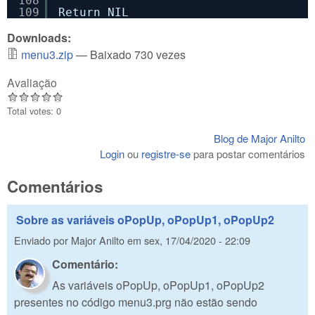
108
109
Return NIL
Downloads:
menu3.zip
— Baixado 730 vezes
Avaliação
Total votes: 0
Blog de Major Anilto
Login
ou
registre-se
para postar comentários
Comentários
Sobre as variáveis oPopUp, oPopUp1, oPopUp2
Enviado por
Major Anilto
em
sex, 17/04/2020 - 22:09
Comentário:
As variáveis oPopUp, oPopUp1, oPopUp2
presentes no código menu3.prg não estão sendo