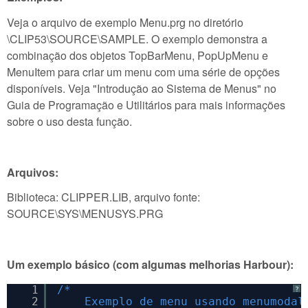
Veja o arquivo de exemplo Menu.prg no diretório
\CLIP53\SOURCE\SAMPLE. O exemplo demonstra a
combinação dos objetos TopBarMenu, PopUpMenu e
MenuItem para criar um menu com uma série de opções
disponíveis. Veja "Introdução ao Sistema de Menus" no
Guia de Programação e Utilitários para mais informações
sobre o uso desta função.
Arquivos:
Biblioteca: CLIPPER.LIB, arquivo fonte:
SOURCE\SYS\MENUSYS.PRG
Um exemplo básico (com algumas melhorias Harbour):
1
/*
?
2
Exemplo de menu usando menumodal