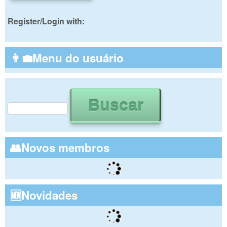
Register/Login with:
👨‍💼Menu do usuário
Buscar
Formulário de busca
👥Novos membros
🆕Novidades