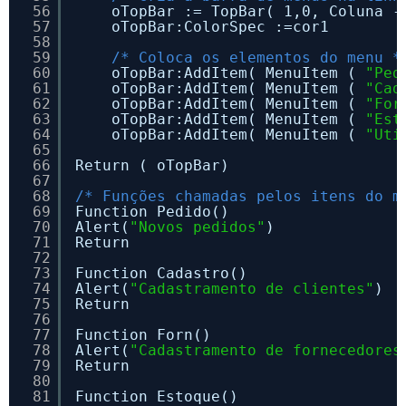
56
oTopBar := TopBar( 1,0, Coluna -
57
oTopBar:ColorSpec :=cor1        
58
59
/* Coloca os elementos do menu *
60
oTopBar:AddItem( MenuItem ( 
"Ped
61
oTopBar:AddItem( MenuItem ( 
"Cad
62
oTopBar:AddItem( MenuItem ( 
"For
63
oTopBar:AddItem( MenuItem ( 
"Est
64
oTopBar:AddItem( MenuItem ( 
"Uti
65
66
Return ( oTopBar)
67
68
/* Funções chamadas pelos itens do m
69
Function Pedido()
70
Alert(
"Novos pedidos"
)
71
Return
72
73
Function Cadastro()
74
Alert(
"Cadastramento de clientes"
)
75
Return
76
77
Function Forn()
78
Alert(
"Cadastramento de fornecedores
79
Return
80
81
Function Estoque()