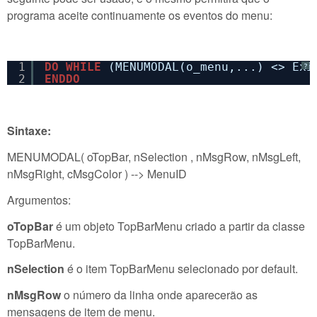
programa aceite continuamente os eventos do menu:
1
DO
WHILE
(MENUMODAL(o_menu,...) <> Exi
?
2
ENDDO
Sintaxe:
MENUMODAL( oTopBar, nSelection , nMsgRow, nMsgLeft,
nMsgRight, cMsgColor ) --> MenuID
Argumentos:
oTopBar
é um objeto TopBarMenu criado a partir da classe
TopBarMenu.
nSelection
é o item TopBarMenu selecionado por default.
nMsgRow
o número da linha onde aparecerão as
mensagens de item de menu.