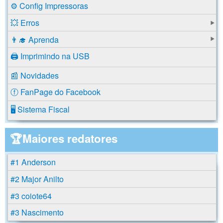
⚙️ Config Impressoras
💥 Erros
👨‍🎓 Aprenda
🖨️ Imprimindo na USB
📰 Novidades
ⓕ FanPage do Facebook
🖥️ Sistema Fiscal
🏆Maiores redatores
#1 Anderson
#2 Major Anilto
#3 coiote64
#3 Nascimento