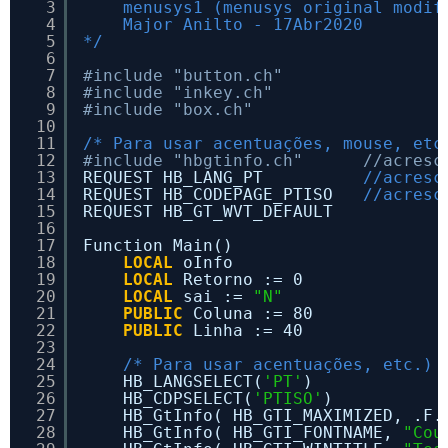
3
menusys1 (menusys original modif
4
Major Anilto - 17Abr2020
5
*/
6
7
#include "button.ch"
8
#include "inkey.ch"
9
#include "box.ch"
10
11
/* Para usar acentuações, mouse, etc
12
#include "hbgtinfo.ch"      //acresc
13
REQUEST HB_LANG_PT          
//acresc
14
REQUEST HB_CODEPAGE_PTISO   
//acresc
15
REQUEST HB_GT_WVT_DEFAULT
16
17
Function Main()
18
LOCAL
oInfo
19
LOCAL
Retorno := 0
20
LOCAL
sai := 
"N"
21
PUBLIC
Coluna := 80
22
PUBLIC
Linha := 40
23
24
/* Para usar acentuações, etc.) 
25
HB_LANGSELECT(
'PT'
)
26
HB_CDPSELECT(
'PTISO'
)   
27
HB_GtInfo( HB_GTI_MAXIMIZED, .F.
28
HB_GtInfo( HB_GTI_FONTNAME, 
"Cou