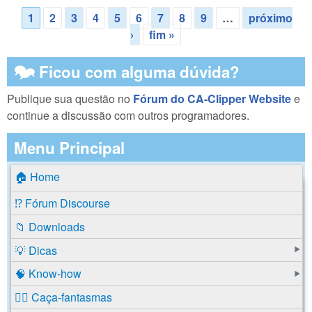
1
2
3
4
5
6
7
8
9
…
próximo
Páginas
›
fim »
🗫 Ficou com alguma dúvida?
Publique sua questão no
Fórum do CA-Clipper Website
e
continue a discussão com outros programadores.
Menu Principal
🏠 Home
⁉️ Fórum Discourse
📁 Downloads
💡 Dicas
🧠 Know-how
🕵️‍♂️ Caça-fantasmas