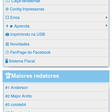
🕵️‍♂️ Caça-fantasmas
⚙️ Config Impressoras
💥 Erros
👨‍🎓 Aprenda
🖨️ Imprimindo na USB
📰 Novidades
ⓕ FanPage do Facebook
🖥️ Sistema Fiscal
🏆Maiores redatores
#1 Anderson
#2 Major Anilto
#3 coiote64