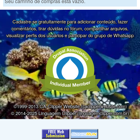
Seu carrinho de compras está vazio.
Cadastre-se gratuitamente para adicionar conteúdo, fazer
comentários, tirar dúvidas no fórum, compartilhar arquivos,
visualizar perfis dos usuários e participar do grupo de Whatsapp
©1999-2013 CA-Clipper Website (caclipperwebsite.com)
© 2014-2025 Linguagem Clipper (linguagemclipper.com.br)