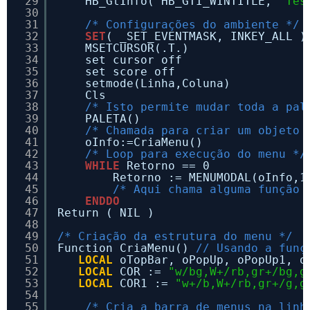
29
HB_GtInfo( HB_GTI_WINTITLE, 
"Tes
30
31
/* Configurações do ambiente */
32
SET
( _SET_EVENTMASK, INKEY_ALL )
33
MSETCURSOR(.T.)
34
set cursor off
35
set score off
36
setmode(Linha,Coluna)
37
Cls
38
/* Isto permite mudar toda a pal
39
PALETA()
40
/* Chamada para criar um objeto 
41
oInfo:=CriaMenu()
42
/* Loop para execução do menu */
43
WHILE
Retorno == 0
44
Retorno := MENUMODAL(oInfo,1
45
/* Aqui chama alguma função 
46
ENDDO
47
Return ( NIL )
48
49
/* Criação da estrutura do menu */
50
Function CriaMenu() 
// Usando a funç
51
LOCAL
oTopBar, oPopUp, oPopUp1, o
52
LOCAL
COR := 
"w/bg,W+/rb,gr+/bg,g
53
LOCAL
COR1 := 
"w+/b,W+/rb,gr+/g,g
54
55
/* Cria a barra de menus na linh