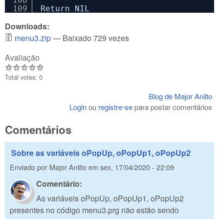
108
109
Return NIL
Downloads:
menu3.zip
— Baixado 729 vezes
Avaliação
Total votes: 0
Blog de Major Anilto
Login
ou
registre-se
para postar comentários
Comentários
Sobre as variáveis oPopUp, oPopUp1, oPopUp2
Enviado por
Major Anilto
em
sex, 17/04/2020 - 22:09
Comentário:
As variáveis oPopUp, oPopUp1, oPopUp2
presentes no código menu3.prg não estão sendo