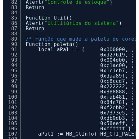
82
Alert(
"Controle de estoque"
)
83
Return
84
85
Function Util()
86
Alert(
"Utilitários do sistema"
)
87
Return
88
89
/* Função que muda a paleta de cores
90
Function paleta()
91
local aPal := {     0x000000, ; 
92
0xd27619, ; 
93
0x004d00, ; 
94
0xc1ac00, ; 
95
0x1c1cb7, ; 
96
0xdaa89f, ; 
97
0xc8ccd7, ; 
98
0x222222, ; 
99
0x888888, ; 
100
0xfab481, ; 
101
0x84c781, ; 
102
0xf2ebb2, ; 
103
0x7373e5, ; 
104
0xdb9db3, ; 
105
0x58eeff, ; 
106
0xffffff }  
107
aPal1 := HB_GtInfo( HB_GTI_PALET