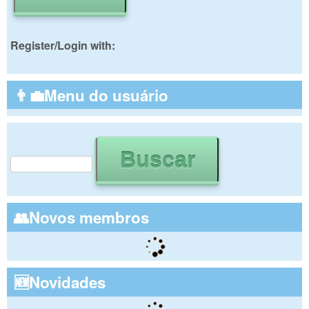
Register/Login with:
👨‍💼Menu do usuário
Buscar
Formulário de busca
👥Novos membros
🆕Novidades