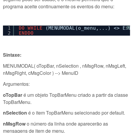
programa aceite continuamente os eventos do menu:
1
DO
WHILE
(MENUMODAL(o_menu,...) <> Exi
?
2
ENDDO
Sintaxe:
MENUMODAL( oTopBar, nSelection , nMsgRow, nMsgLeft,
nMsgRight, cMsgColor ) --> MenuID
Argumentos:
oTopBar
é um objeto TopBarMenu criado a partir da classe
TopBarMenu.
nSelection
é o item TopBarMenu selecionado por default.
nMsgRow
o número da linha onde aparecerão as
mensagens de item de menu.