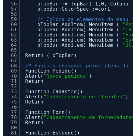
56
oTopBar := TopBar( 1,0, Coluna -
57
oTopBar:ColorSpec :=cor1        
58
59
/* Coloca os elementos do menu *
60
oTopBar:AddItem( MenuItem ( 
"Ped
61
oTopBar:AddItem( MenuItem ( 
"Cad
62
oTopBar:AddItem( MenuItem ( 
"For
63
oTopBar:AddItem( MenuItem ( 
"Est
64
oTopBar:AddItem( MenuItem ( 
"Uti
65
66
Return ( oTopBar)
67
68
/* Funções chamadas pelos itens do m
69
Function Pedido()
70
Alert(
"Novos pedidos"
)
71
Return
72
73
Function Cadastro()
74
Alert(
"Cadastramento de clientes"
)
75
Return
76
77
Function Forn()
78
Alert(
"Cadastramento de fornecedores
79
Return
80
81
Function Estoque()