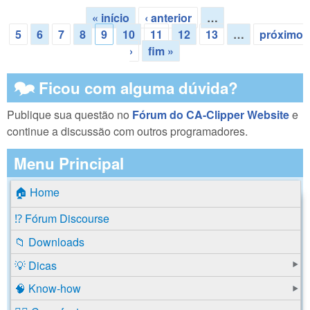
« início
‹ anterior
…
Páginas
5
6
7
8
9
10
11
12
13
…
próximo
›
fim »
🗫 Ficou com alguma dúvida?
Publique sua questão no
Fórum do CA-Clipper Website
e
continue a discussão com outros programadores.
Menu Principal
🏠 Home
⁉️ Fórum Discourse
📁 Downloads
💡 Dicas
🧠 Know-how