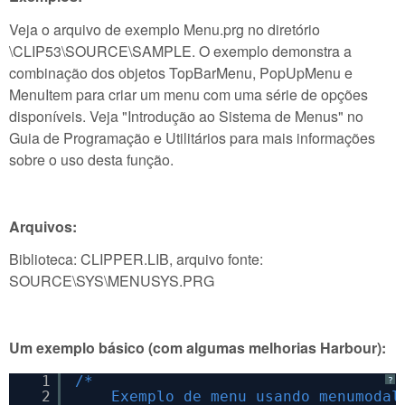
Veja o arquivo de exemplo Menu.prg no diretório
\CLIP53\SOURCE\SAMPLE. O exemplo demonstra a
combinação dos objetos TopBarMenu, PopUpMenu e
MenuItem para criar um menu com uma série de opções
disponíveis. Veja "Introdução ao Sistema de Menus" no
Guia de Programação e Utilitários para mais informações
sobre o uso desta função.
Arquivos:
Biblioteca: CLIPPER.LIB, arquivo fonte:
SOURCE\SYS\MENUSYS.PRG
Um exemplo básico (com algumas melhorias Harbour):
1
/*
?
2
Exemplo de menu usando menumodal