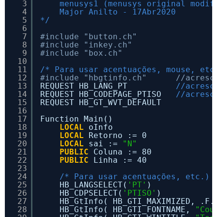
3
menusys1 (menusys original modif
4
Major Anilto - 17Abr2020
5
*/
6
7
#include "button.ch"
8
#include "inkey.ch"
9
#include "box.ch"
10
11
/* Para usar acentuações, mouse, etc
12
#include "hbgtinfo.ch"      //acresc
13
REQUEST HB_LANG_PT          
//acresc
14
REQUEST HB_CODEPAGE_PTISO   
//acresc
15
REQUEST HB_GT_WVT_DEFAULT
16
17
Function Main()
18
LOCAL
oInfo
19
LOCAL
Retorno := 0
20
LOCAL
sai := 
"N"
21
PUBLIC
Coluna := 80
22
PUBLIC
Linha := 40
23
24
/* Para usar acentuações, etc.) 
25
HB_LANGSELECT(
'PT'
)
26
HB_CDPSELECT(
'PTISO'
)   
27
HB_GtInfo( HB_GTI_MAXIMIZED, .F.
28
HB_GtInfo( HB_GTI_FONTNAME, 
"Cou