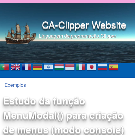
Pular para o conteúdo
principal
CA-Clipper Website
Linguagem de programação Clipper
Exemplos
Você está aqui
Estudo da função
MenuModal() para criação
de menus (modo console)