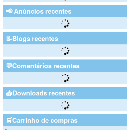
📢 Anúncios recentes
📝Blogs recentes
💬Comentários recentes
📥Downloads recentes
🛒Carrinho de compras