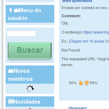
links quebrados
Enviado por
coiote64
em
sex,
👨‍💼Menu do
Comment:
usuário
Olá,
Buscar
O endereço
https://www.li
Formulário de busca
Ex.:
Clipper em 10 aulas
(1
Not Found
The requested URL "/scgi-b
server.
👥Novos
membros
50%
50%
🆕Novidades
Obrigado!