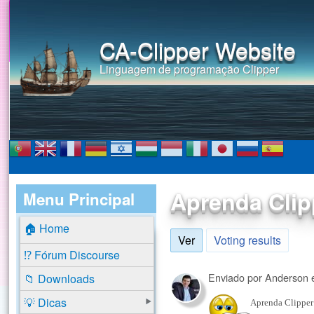
CA-Clipper Website
Linguagem de programação Clipper
Aprenda Clip
Menu Principal
🏠 Home
Ver
(aba ativa)
Voting results
⁉️ Fórum Discourse
Enviado por
Anderson
📁 Downloads
💡 Dicas
Aprenda Clipper!