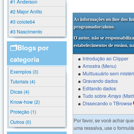
#1 Anderson
#2 Major Anilto
As informações on-line dos li
#3 coiote64
programador/aluno.
#3 Nascimento
O autor, não se responsabiliz
estabelecimentos de ensino, n
🗂️Blogs por
categoria
Introdução ao Clipper
Amostra (Menu)
Exemplos (3)
Multiusuário sem mistér
Gravando dados
Tutoriais (4)
Editando dados
Dicas (4)
Tudo sobre
Arrays
(Matr
Know-how (2)
Dissecando o TBrowse
Proteção (1)
Por favor, se você achar qu
Outros (0)
uma ressalva, use o formulár