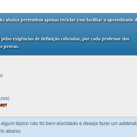
nks abaixo pretendem apenas reciclar e/ou facilitar o aprendizado 
a pelas exigências de definição cobradas, por cada professor dos
as provas.
io
izes)
e algum tópico não foi bem elucidado e deseja fazer um
addend
io abaixo.