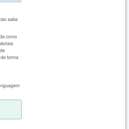
 não sabe
vida como
teriais
 de
 de forma
 linguagem