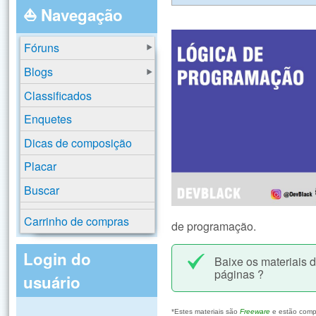
⛵ Navegação
Fóruns
Blogs
Classificados
Enquetes
Dicas de composição
Placar
Buscar
Carrinho de compras
de programação.
Login do
Baixe os materiais 
páginas ?
usuário
*Estes materiais são
Freeware
e estão comp