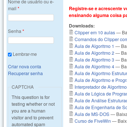
Nome de usuário ou e-
mail
*
Registre-se e acrescente 
ensinando alguma coisa pa
Downloads:
Senha
*
Clipper em 10 aulas
— Ba
Comandos do Clipper co
Aula de Algoritmo 1
— Bai
Aula de Algoritmo 2
— Bai
Lembrar-me
Aula de Algoritmo 3
— Bai
Criar nova conta
Aula de Algoritmo 4
— Bai
Recuperar senha
Aula de Algoritmo Estrutu
Aula de Algoritmo e Prog
CAPTCHA
Interpretador de Algoritm
Aula de Lógica de Progr
This question is for
Aula de Análise Estrutura
testing whether or not
Aula de Engenharia de S
you are a human
Aula de MS-DOS
— Baixa
visitor and to prevent
Curso de FiveWin
— Baix
automated spam