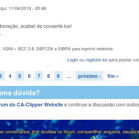
m
qui, 11/04/2019 - 20:46
boração, acabei de consertá-los!
%
. 10264 + BCC 5.8, DBFCDX e SIBRA para imprimir relatórios.
Login
ou
registre-se
para postar co
3
4
5
6
7
8
9
…
próximo ›
fim »
uma dúvida?
rum do CA-Clipper Website
e continue a discussão com outro
r comentários, tirar dúvidas no fórum, compartilhar arquivos, visualiz