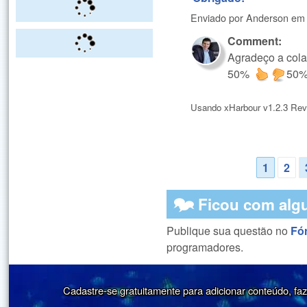
Enviado por
Anderson
e
Comment:
Agradeço a cola
50%
50
Usando xHarbour v1.2.3 Rev
1
2
Páginas
🗫 Ficou com alg
Publique sua questão no
Fó
programadores.
Cadastre-se gratuitamente para adicionar conteúdo, faze