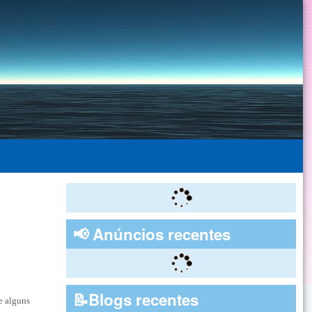
📢 Anúncios recentes
📝Blogs recentes
e alguns