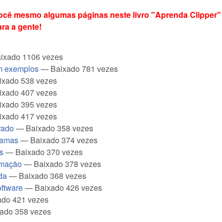
você mesmo algumas páginas neste livro "Aprenda Clipper"
ra a gente!
ixado 1106 vezes
m exemplos
— Baixado 781 vezes
xado 538 vezes
xado 407 vezes
xado 395 vezes
xado 417 vezes
rado
— Baixado 358 vezes
ramas
— Baixado 374 vezes
os
— Baixado 370 vezes
amação
— Baixado 378 vezes
da
— Baixado 368 vezes
oftware
— Baixado 426 vezes
do 421 vezes
ado 358 vezes