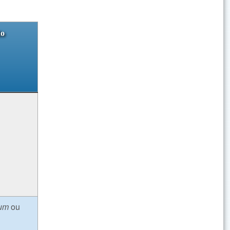
do
um
ou