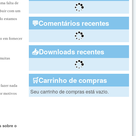
uma falta de
ribuir com um
ndo estamos
💬Comentários recentes
do em fornecer
📥Downloads recentes
 muitas
🛒Carrinho de compras
 fazer nada
Seu carrinho de compras está vazio.
or motivos
s sobre o