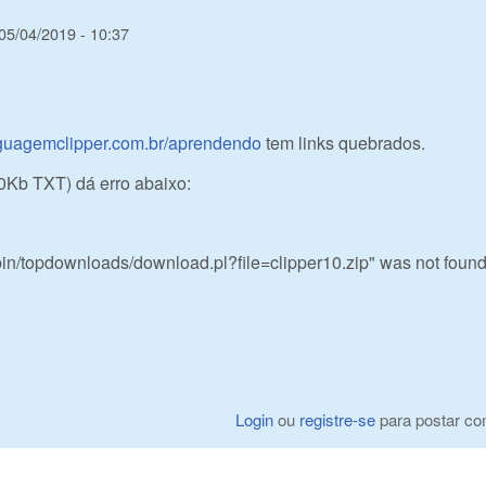
 05/04/2019 - 10:37
nguagemclipper.com.br/aprendendo
tem links quebrados.
0Kb TXT) dá erro abaixo:
in/topdownloads/download.pl?file=clipper10.zip" was not found
Login
ou
registre-se
para postar co