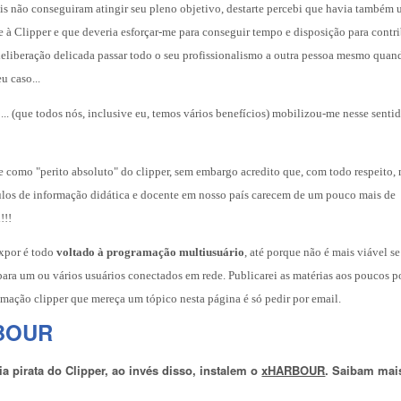
is não conseguiram atingir seu pleno objetivo, destarte percebi que havia também 
e à Clipper e que deveria esforçar-me para conseguir tempo e disposição para cont
deliberação delicada passar todo o seu profissionalismo a outra pessoa mesmo qua
u caso...
... (que todos nós, inclusive eu, temos vários benefícios) mobilizou-me nesse senti
e como "perito absoluto" do clipper, sem embargo acredito que, com todo respeito,
ículos de informação didática e docente em nosso país carecem de um pouco mais de
!!!
expor é todo
voltado à programação multiusuário
, até porque não é mais viável se
ara um ou vários usuários conectados em rede. Publicarei as matérias aos poucos p
mação clipper que mereça um tópico nesta página é só pedir por email.
BOUR
 pirata do Clipper, ao invés disso, instalem o
xHARBOUR
. Saibam mai