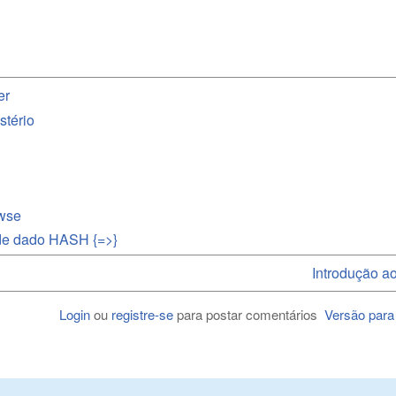
er
stério
wse
de dado HASH {=>}
Introdução ao
Login
ou
registre-se
para postar comentários
Versão para