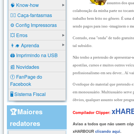
assuntos dos qua
🧠 Know-how
colaboração da minha parte no tocant
🕵️‍♂️ Caça-fantasmas
trabalho bem feito no gênero. É uma 
⚙️ Config Impressoras
sendo
pagos para isso -imaginem o me
💥 Erros
Contudo, essa "onda" de tudo gratuito
👨‍🎓 Aprenda
tal subsídio.
🖨️ Imprimindo na USB
Não tenho a pretensão de apresentar-s
apostilas, cursos e muitos outros ve
📰 Novidades
profissionalismo em seu dever... Aí vai
ⓕ FanPage do
Facebook
O enfoque do material que pretendo 
em monousuário. Multiusuário serve p
🖥️ Sistema Fiscal
óbvios, qualquer assunto sobre progra
xHAR
🏆Maiores
Compilador Clipper:
redatores
Aviso a todos que não usem cópia
xHARBOUR
clicando aqui
.