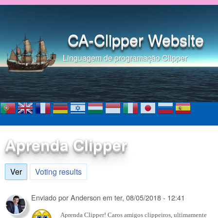
Pular para o conteúdo
principal
CA-Clipper Website
Linguagem de programação Clipper
Aprenda Clipper
Ver
(aba ativa)
Voting results
Enviado por
Anderson
em
ter, 08/05/2018 - 12:41
Aprenda Clipper! Caros amigos clippeiros, ultimamente