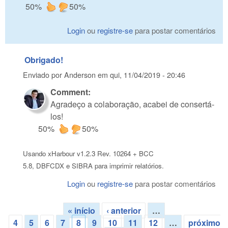
50%
50%
Login
ou
registre-se
para postar comentários
Obrigado!
Enviado por
Anderson
em
qui, 11/04/2019 - 20:46
Comment:
Agradeço a colaboração, acabei de consertá-
los!
50%
50%
Usando xHarbour v1.2.3 Rev. 10264 + BCC
5.8, DBFCDX e SIBRA para imprimir relatórios.
Login
ou
registre-se
para postar comentários
« início
‹ anterior
…
Páginas
4
5
6
7
8
9
10
11
12
…
próximo