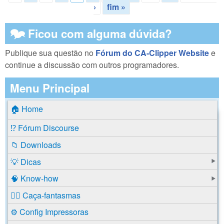
›
fim »
🗫 Ficou com alguma dúvida?
Publique sua questão no
Fórum do CA-Clipper Website
e
continue a discussão com outros programadores.
Menu Principal
🏠 Home
⁉️ Fórum Discourse
📁 Downloads
💡 Dicas
🧠 Know-how
🕵️‍♂️ Caça-fantasmas
⚙️ Config Impressoras