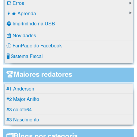
💥 Erros
👨‍🎓 Aprenda
🖨️ Imprimindo na USB
📰 Novidades
ⓕ FanPage do Facebook
🖥️ Sistema Fiscal
🏆Maiores redatores
#1 Anderson
#2 Major Anilto
#3 coiote64
#3 Nascimento
🗂️Blogs por categoria