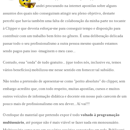
andei procurando na internet apostilas sobre alguns
assuntos dos quais não conseguiram atingir seu pleno objetivo, destarte
percebi que havia também uma falta de colaboração da minha parte no tocante
à Clipper e que deveria esforçar-me para conseguir tempo e disposição para
contribuir com um trabalho bem feito no gênero. É uma deliberação delicada
passar todo o seu profissionalismo a outra pessoa mesmo quando estamos
sendo
pagos para isso -imaginem o meu caso...
Contudo, essa "onda" de tudo gratuito... (que todos nós, inclusive eu, temos
vários benefícios) mobilizou-me nesse sentido em fornecer tal subsídio.
Não tenho a pretensão de apresentar-se como "perito absoluto" do clipper, sem
embargo acredito que, com todo respeito, muitas apostilas, cursos e muitos
outros veículos de informação didática e docente em nosso país carecem de um
pouco mais de profissionalismo em seu dever... Aí vai!!!
O enfoque do material que pretendo expor é todo
voltado à programação
multiusuário
, até porque não é mais viável se fazer nada em monousuário.
Multiusuário serve para um ou vários usuários conectados em rede. Publicarei