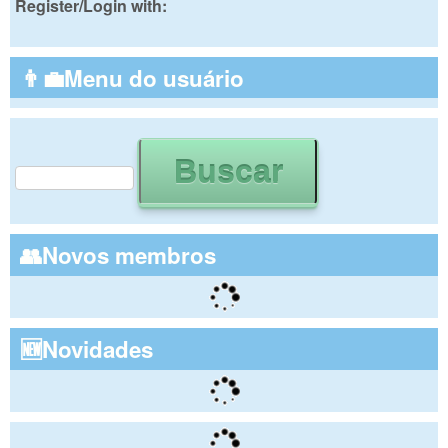
Register/Login with:
👨‍💼Menu do usuário
Buscar
Formulário de busca
👥Novos membros
🆕Novidades