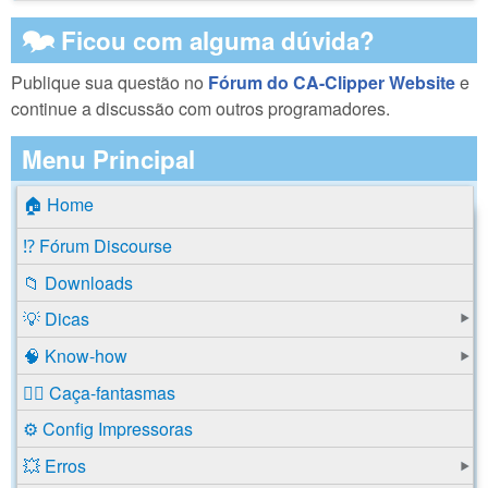
🗫 Ficou com alguma dúvida?
Publique sua questão no
Fórum do CA-Clipper Website
e
continue a discussão com outros programadores.
Menu Principal
🏠 Home
⁉️ Fórum Discourse
📁 Downloads
💡 Dicas
🧠 Know-how
🕵️‍♂️ Caça-fantasmas
⚙️ Config Impressoras
💥 Erros