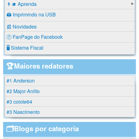
👨‍🎓 Aprenda
🖨️ Imprimindo na USB
📰 Novidades
ⓕ FanPage do Facebook
🖥️ Sistema Fiscal
🏆Maiores redatores
#1 Anderson
#2 Major Anilto
#3 coiote64
#3 Nascimento
🗂️Blogs por categoria