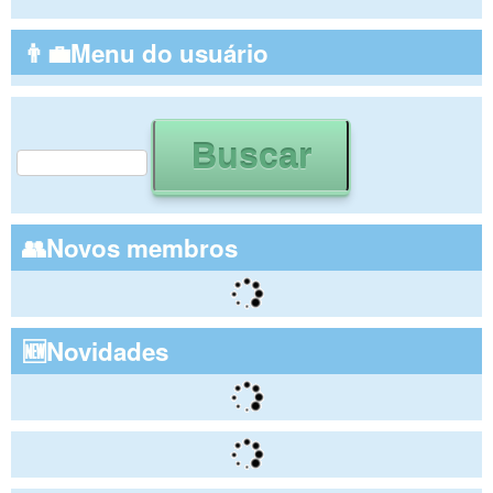
👨‍💼Menu do usuário
Buscar
Formulário de busca
👥Novos membros
🆕Novidades