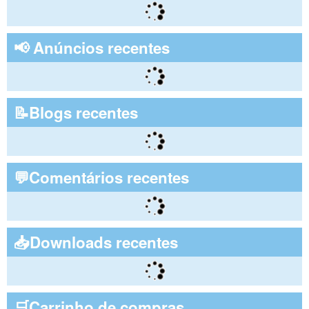
📢 Anúncios recentes
📝Blogs recentes
💬Comentários recentes
📥Downloads recentes
🛒Carrinho de compras