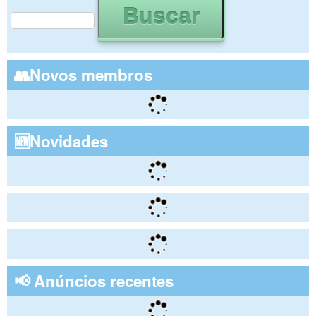
Formulário de busca
👥Novos membros
🆕Novidades
📢 Anúncios recentes