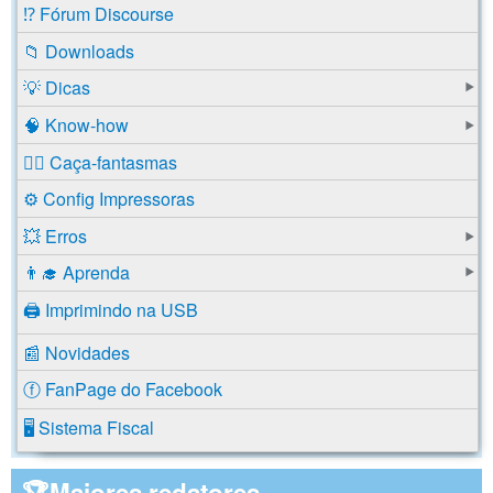
⁉️ Fórum Discourse
📁 Downloads
💡 Dicas
🧠 Know-how
🕵️‍♂️ Caça-fantasmas
⚙️ Config Impressoras
💥 Erros
👨‍🎓 Aprenda
🖨️ Imprimindo na USB
📰 Novidades
ⓕ FanPage do Facebook
🖥️ Sistema Fiscal
🏆Maiores redatores