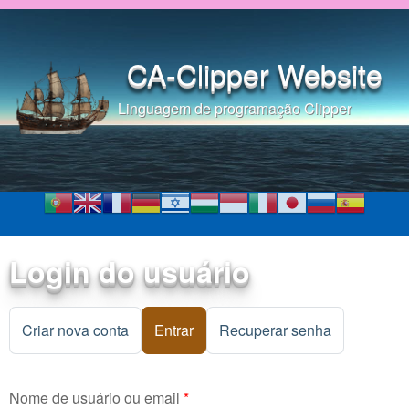
Pular para o conteúdo
principal
CA-Clipper Website
Linguagem de programação Clipper
Login do usuário
Criar nova conta
Entrar
(aba ativa)
Recuperar senha
Nome de usuário ou email
*