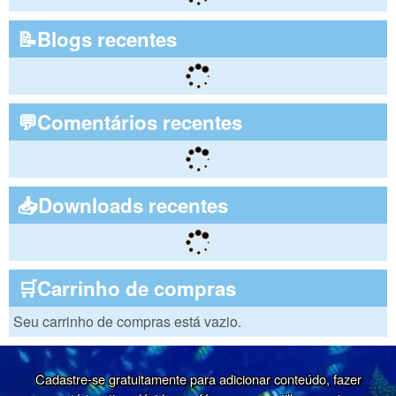
📝Blogs recentes
💬Comentários recentes
📥Downloads recentes
🛒Carrinho de compras
Seu carrinho de compras está vazio.
Cadastre-se gratuitamente para adicionar conteúdo, fazer