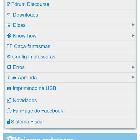
⁉️ Fórum Discourse
📁 Downloads
💡 Dicas
🧠 Know-how
🕵️‍♂️ Caça-fantasmas
⚙️ Config Impressoras
💥 Erros
👨‍🎓 Aprenda
🖨️ Imprimindo na USB
📰 Novidades
ⓕ FanPage do Facebook
🖥️ Sistema Fiscal
🏆Maiores redatores