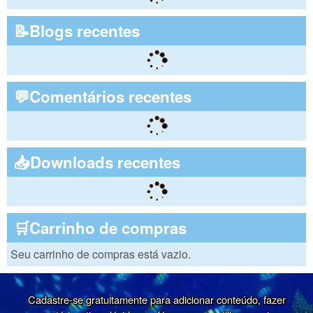
📝Blogs recentes
💬Comentários recentes
📥Downloads recentes
🛒Carrinho de compras
Seu carrinho de compras está vazio.
Cadastre-se gratuitamente para adicionar conteúdo, fazer