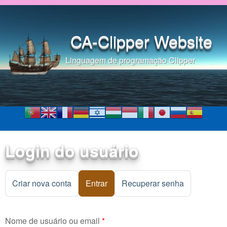
Pular para o conteúdo
principal
CA-Clipper Website
Linguagem de programação Clipper
Login do usuário
Criar nova conta
Entrar
(aba ativa)
Recuperar senha
Nome de usuário ou email
*