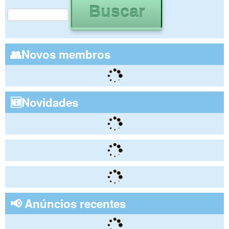
Formulário de busca
👥Novos membros
🆕Novidades
📢 Anúncios recentes