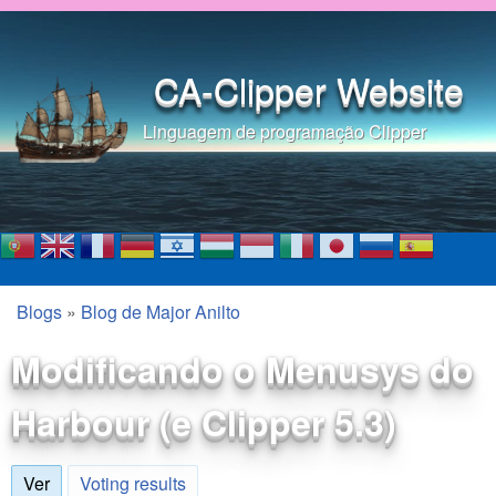
Pular para o conteúdo
principal
CA-Clipper Website
Linguagem de programação Clipper
Blogs
»
Blog de Major Anilto
Você está aqui
Modificando o Menusys do
Harbour (e Clipper 5.3)
Ver
(aba ativa)
Voting results