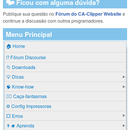
🗫 Ficou com alguma dúvida?
Publique sua questão no
Fórum do CA-Clipper Website
e
continue a discussão com outros programadores.
Menu Principal
🏠 Home
⁉️ Fórum Discourse
📁 Downloads
💡 Dicas
🧠 Know-how
🕵️‍♂️ Caça-fantasmas
⚙️ Config Impressoras
💥 Erros
👨‍🎓 Aprenda