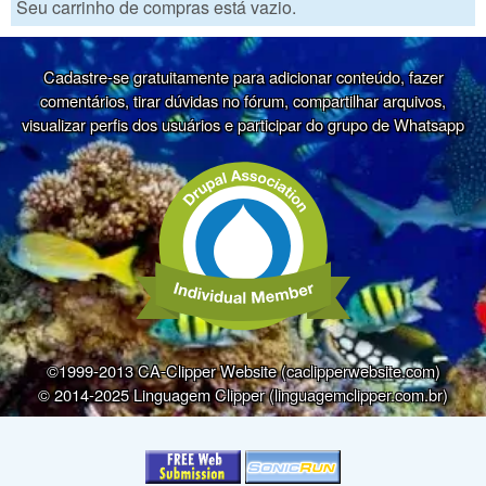
Seu carrinho de compras está vazio.
Cadastre-se gratuitamente para adicionar conteúdo, fazer
comentários, tirar dúvidas no fórum, compartilhar arquivos,
visualizar perfis dos usuários e participar do grupo de Whatsapp
©1999-2013 CA-Clipper Website (caclipperwebsite.com)
© 2014-2025 Linguagem Clipper (linguagemclipper.com.br)