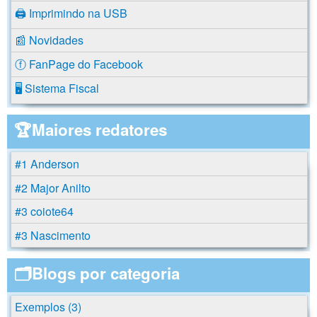
🖨️ Imprimindo na USB
📰 Novidades
ⓕ FanPage do Facebook
🖥️ Sistema Fiscal
🏆Maiores redatores
#1 Anderson
#2 Major Anilto
#3 coiote64
#3 Nascimento
🗂️Blogs por categoria
Exemplos (3)