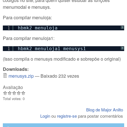
códigos no site, para quem quiser estudar as funções
menumodal e menusys.
Para compilar menuloja:
1
hbmk2 menuloja
?
Para compilar menuloja1:
1
hbmk2 menuloja1 menusys1
?
(Isso compila o menusys modificado e sobrepõe o original)
Downloads:
menusys.zip
— Baixado 232 vezes
Avaliação
Total votes: 0
Blog de Major Anilto
Login
ou
registre-se
para postar comentários