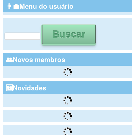
👨‍💼Menu do usuário
Buscar
Formulário de busca
👥Novos membros
🆕Novidades