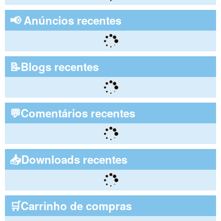
📢 Anúncios recentes
📝Blogs recentes
💬Comentários recentes
📥Downloads recentes
🛒Carrinho de compras