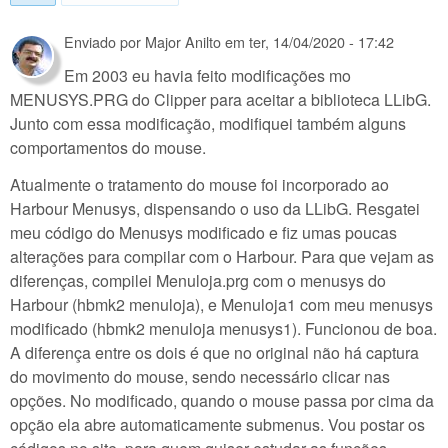
Enviado por
Major Anilto
em
ter, 14/04/2020 - 17:42
Em 2003 eu havia feito modificações mo
MENUSYS.PRG do Clipper para aceitar a biblioteca LLibG.
Junto com essa modificação, modifiquei também alguns
comportamentos do mouse.
Atualmente o tratamento do mouse foi incorporado ao
Harbour Menusys, dispensando o uso da LLibG. Resgatei
meu código do Menusys modificado e fiz umas poucas
alterações para compilar com o Harbour. Para que vejam as
diferenças, compilei Menuloja.prg com o menusys do
Harbour (hbmk2 menuloja), e Menuloja1 com meu menusys
modificado (hbmk2 menuloja menusys1). Funcionou de boa.
A diferença entre os dois é que no original não há captura
do movimento do mouse, sendo necessário clicar nas
opções. No modificado, quando o mouse passa por cima da
opção ela abre automaticamente submenus. Vou postar os