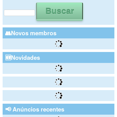
Buscar
Formulário de busca
👥Novos membros
🆕Novidades
📢 Anúncios recentes