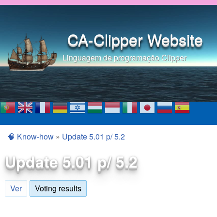
Pular para o conteúdo
principal
CA-Clipper Website
Linguagem de programação Clipper
🧠 Know-how
»
Update 5.01 p/ 5.2
Você está aqui
Update 5.01 p/ 5.2
Ver
Voting results
(aba ativa)