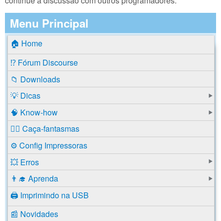
continue a discussão com outros programadores.
Menu Principal
🏠 Home
⁉️ Fórum Discourse
📁 Downloads
💡 Dicas
🧠 Know-how
🕵️‍♂️ Caça-fantasmas
⚙️ Config Impressoras
💥 Erros
👨‍🎓 Aprenda
🖨️ Imprimindo na USB
📰 Novidades