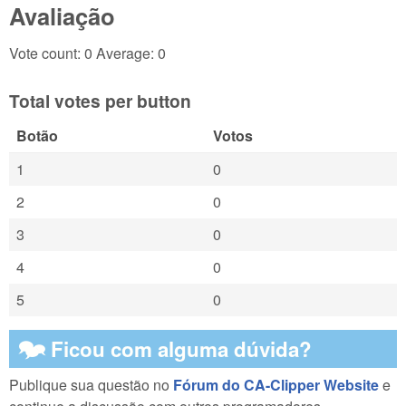
Avaliação
Vote count: 0 Average: 0
Total votes per button
Botão
Votos
1
0
2
0
3
0
4
0
5
0
🗫 Ficou com alguma dúvida?
Publique sua questão no
Fórum do CA-Clipper Website
e