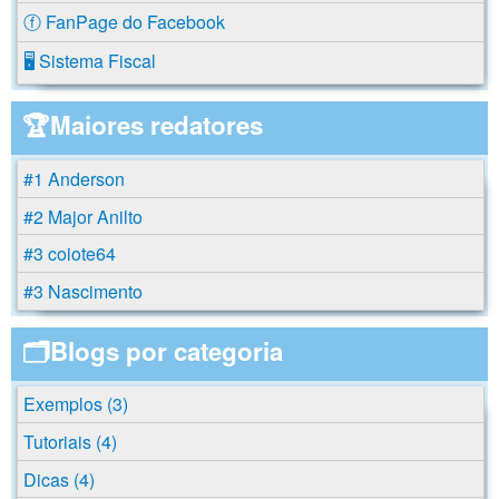
ⓕ FanPage do Facebook
🖥️ Sistema Fiscal
🏆Maiores redatores
#1 Anderson
#2 Major Anilto
#3 coiote64
#3 Nascimento
🗂️Blogs por categoria
Exemplos (3)
Tutoriais (4)
Dicas (4)