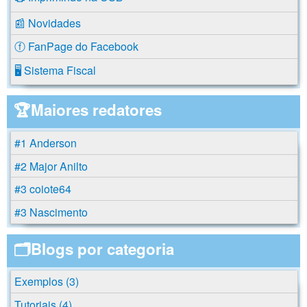
📰 Novidades
ⓕ FanPage do Facebook
🖥️ Sistema Fiscal
🏆Maiores redatores
#1 Anderson
#2 Major Anilto
#3 coiote64
#3 Nascimento
🗂️Blogs por categoria
Exemplos (3)
Tutoriais (4)