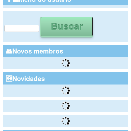
Buscar
Formulário de busca
👥Novos membros
🆕Novidades