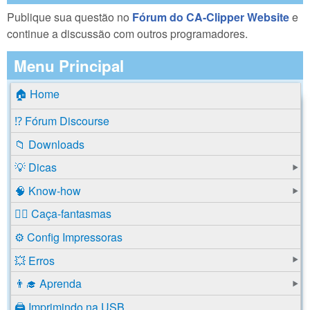
Publique sua questão no
Fórum do CA-Clipper Website
e
continue a discussão com outros programadores.
Menu Principal
🏠 Home
⁉️ Fórum Discourse
📁 Downloads
💡 Dicas
🧠 Know-how
🕵️‍♂️ Caça-fantasmas
⚙️ Config Impressoras
💥 Erros
👨‍🎓 Aprenda
🖨️ Imprimindo na USB