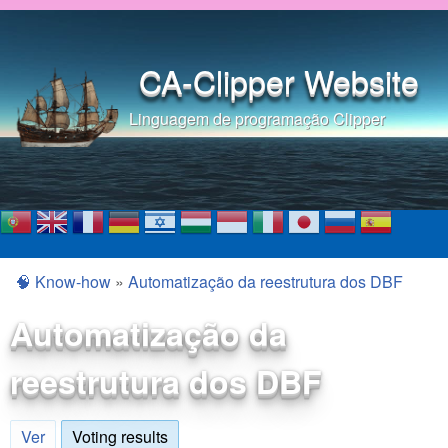
Pular para o conteúdo
principal
CA-Clipper Website
Linguagem de programação Clipper
🧠 Know-how
»
Automatização da reestrutura dos DBF
Você está aqui
Automatização da
reestrutura dos DBF
Ver
Voting results
(aba ativa)