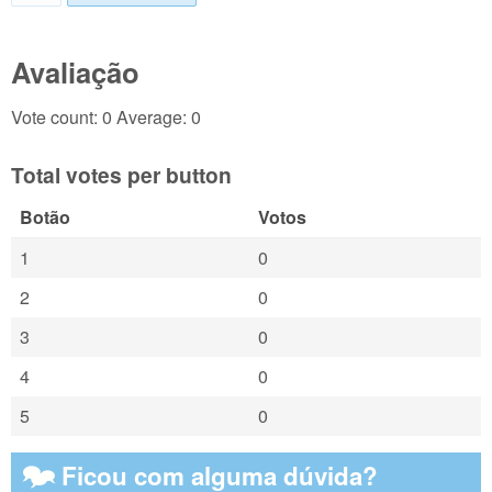
Avaliação
Vote count: 0 Average: 0
Total votes per button
Botão
Votos
1
0
2
0
3
0
4
0
5
0
🗫 Ficou com alguma dúvida?