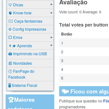
Avaliação
💡 Dicas
Vote count: 0 Average: 0
🧠 Know-how
🕵️‍♂️ Caça-fantasmas
Total votes per button
⚙️ Config Impressoras
Botão
💥 Erros
1
👨‍🎓 Aprenda
2
🖨️ Imprimindo na USB
3
📰 Novidades
4
ⓕ FanPage do
Facebook
5
🖥️ Sistema Fiscal
🗫 Ficou com alg
🏆Maiores
Publique sua questão no
Fó
programadores.
redatores