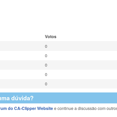
Votos
0
0
0
0
0
uma dúvida?
rum do CA-Clipper Website
e continue a discussão com outro