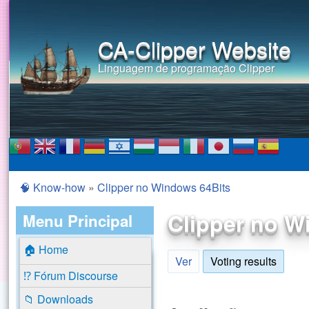
CA-Clipper Website
Linguagem de programação Clipper
🧠 Know-how
»
Clipper no Windows 64Bits
Você está aqui
Clipper no W
Menu Principal
🏠 Home
Ver
Voting results
(aba a
⁉️ Fórum Discourse
📁 Downloads