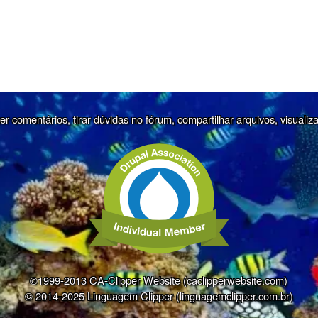
r comentários, tirar dúvidas no fórum, compartilhar arquivos, visualiz
©1999-2013 CA-Clipper Website (caclipperwebsite.com)
© 2014-2025 Linguagem Clipper (linguagemclipper.com.br)