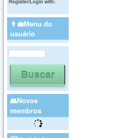
Register/Login with:
👨‍💼Menu do
usuário
Buscar
Formulário de busca
👥Novos
membros