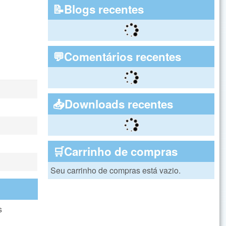
📝Blogs recentes
💬Comentários recentes
📥Downloads recentes
🛒Carrinho de compras
Seu carrinho de compras está vazio.
s