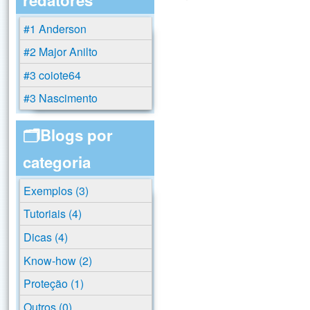
#1 Anderson
#2 Major Anilto
#3 coiote64
#3 Nascimento
🗂️Blogs por
categoria
Exemplos (3)
Tutoriais (4)
Dicas (4)
Know-how (2)
Proteção (1)
Outros (0)