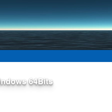
Pular para o conteúdo
principal
indows 64Bits
tiva)