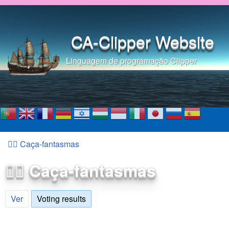
Pular para o conteúdo
principal
CA-Clipper Website
Linguagem de programação Clipper
🕵️‍♂️ Caça-fantasmas
Você está aqui
🕵️‍♂️ Caça-fantasmas
Ver
Voting results
(aba ativa)