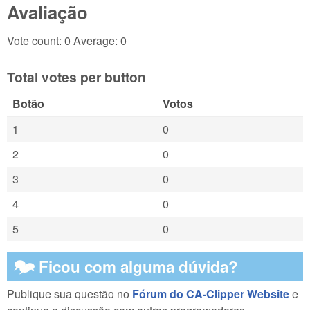
Avaliação
Vote count: 0 Average: 0
Total votes per button
Botão
Votos
1
0
2
0
3
0
4
0
5
0
🗫 Ficou com alguma dúvida?
Publique sua questão no
Fórum do CA-Clipper Website
e