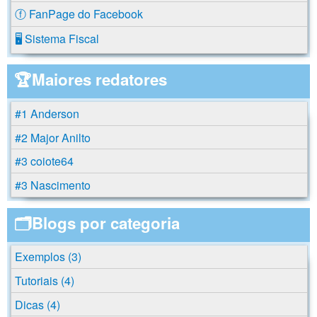
ⓕ FanPage do Facebook
🖥️ Sistema Fiscal
🏆Maiores redatores
#1 Anderson
#2 Major Anilto
#3 coiote64
#3 Nascimento
🗂️Blogs por categoria
Exemplos (3)
Tutoriais (4)
Dicas (4)