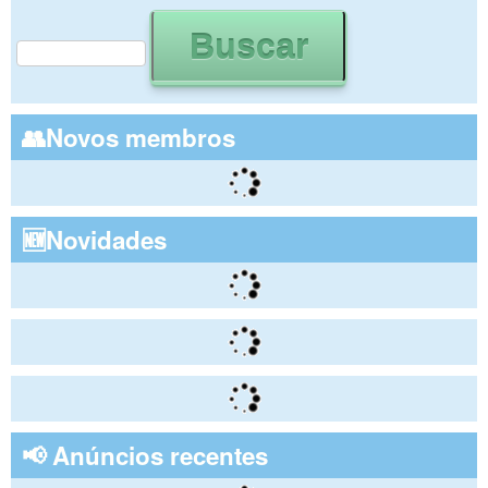
Buscar
Formulário de busca
👥Novos membros
🆕Novidades
📢 Anúncios recentes