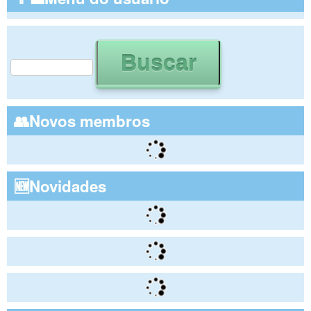
Buscar
Formulário de busca
👥Novos membros
🆕Novidades