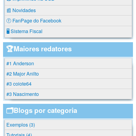
📰 Novidades
ⓕ FanPage do Facebook
🖥️ Sistema Fiscal
🏆Maiores redatores
#1 Anderson
#2 Major Anilto
#3 coiote64
#3 Nascimento
🗂️Blogs por categoria
Exemplos (3)
Tutoriais (4)