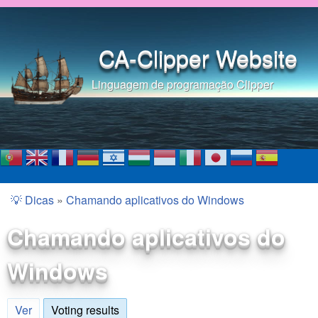
Pular para o conteúdo
principal
CA-Clipper Website
Linguagem de programação Clipper
💡 Dicas
»
Chamando aplicativos do Windows
Você está aqui
Chamando aplicativos do
Windows
Ver
Voting results
(aba ativa)