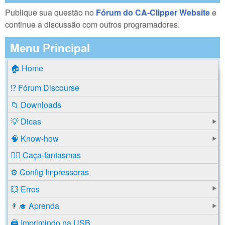
Publique sua questão no
Fórum do CA-Clipper Website
e
continue a discussão com outros programadores.
Menu Principal
🏠 Home
⁉️ Fórum Discourse
📁 Downloads
💡 Dicas
🧠 Know-how
🕵️‍♂️ Caça-fantasmas
⚙️ Config Impressoras
💥 Erros
👨‍🎓 Aprenda
🖨️ Imprimindo na USB