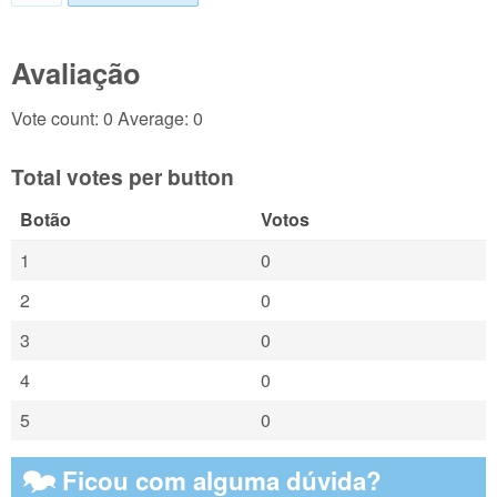
Avaliação
Vote count: 0 Average: 0
Total votes per button
Botão
Votos
1
0
2
0
3
0
4
0
5
0
🗫 Ficou com alguma dúvida?