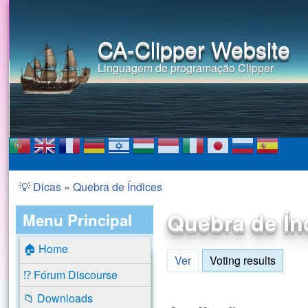
CA-Clipper Website
Linguagem de programação Clipper
💡 Dicas
»
Quebra de Índices
Você está aqui
Quebra de Ín
Menu Principal
🏠 Home
Ver
Voting results
(aba a
⁉️ Fórum Discourse
📁 Downloads