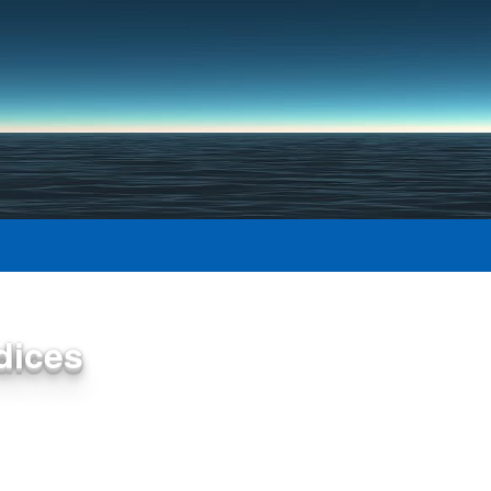
Pular para o conteúdo
principal
dices
tiva)