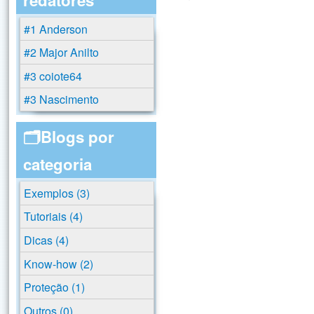
#1 Anderson
#2 Major Anilto
#3 coiote64
#3 Nascimento
🗂️Blogs por
categoria
Exemplos (3)
Tutoriais (4)
Dicas (4)
Know-how (2)
Proteção (1)
Outros (0)