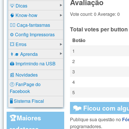
Avaliação
💡 Dicas
Vote count: 0 Average: 0
🧠 Know-how
🕵️‍♂️ Caça-fantasmas
Total votes per button
⚙️ Config Impressoras
Botão
💥 Erros
1
👨‍🎓 Aprenda
2
🖨️ Imprimindo na USB
3
📰 Novidades
4
ⓕ FanPage do
Facebook
5
🖥️ Sistema Fiscal
🗫 Ficou com alg
🏆Maiores
Publique sua questão no
Fó
programadores.
redatores