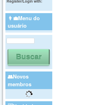
Register/Login with:
👨‍💼Menu do
usuário
Buscar
Formulário de busca
👥Novos
membros