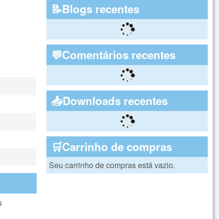
📝Blogs recentes
💬Comentários recentes
📥Downloads recentes
🛒Carrinho de compras
Seu carrinho de compras está vazio.
s