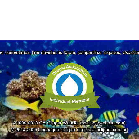
r comentários, tirar dúvidas no fórum, compartilhar arquivos, visualiz
©1999-2013 CA-Clipper Website (caclipperwebsite.com)
© 2014-2025 Linguagem Clipper (linguagemclipper.com.br)