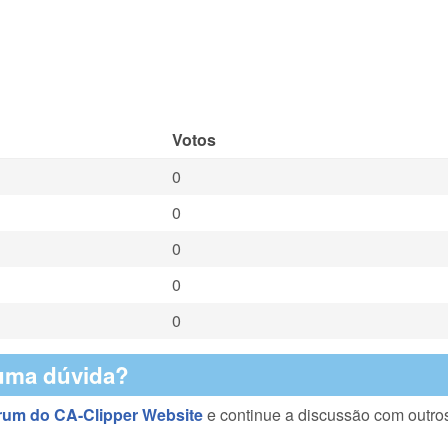
Votos
0
0
0
0
0
uma dúvida?
rum do CA-Clipper Website
e continue a discussão com outro