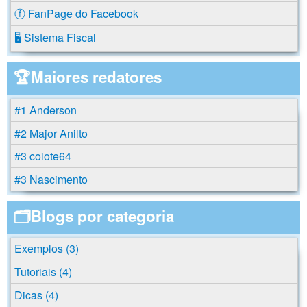
ⓕ FanPage do Facebook
🖥️ Sistema Fiscal
🏆Maiores redatores
#1 Anderson
#2 Major Anilto
#3 coiote64
#3 Nascimento
🗂️Blogs por categoria
Exemplos (3)
Tutoriais (4)
Dicas (4)