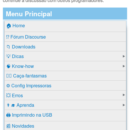
continue a discussão com outros programadores.
Menu Principal
🏠 Home
⁉️ Fórum Discourse
📁 Downloads
💡 Dicas
🧠 Know-how
🕵️‍♂️ Caça-fantasmas
⚙️ Config Impressoras
💥 Erros
👨‍🎓 Aprenda
🖨️ Imprimindo na USB
📰 Novidades