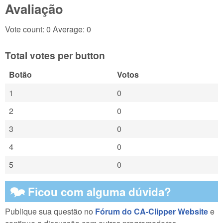
Avaliação
Vote count: 0 Average: 0
Total votes per button
Botão
Votos
1
0
2
0
3
0
4
0
5
0
🗫 Ficou com alguma dúvida?
Publique sua questão no
Fórum do CA-Clipper Website
e