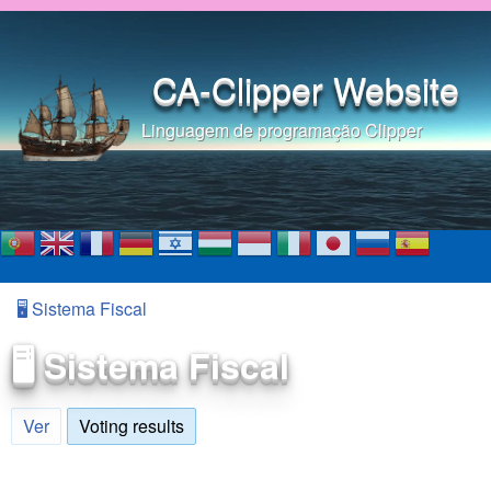
Pular para o conteúdo
principal
CA-Clipper Website
Linguagem de programação Clipper
🖥️ Sistema Fiscal
Você está aqui
🖥️ Sistema Fiscal
Ver
Voting results
(aba ativa)