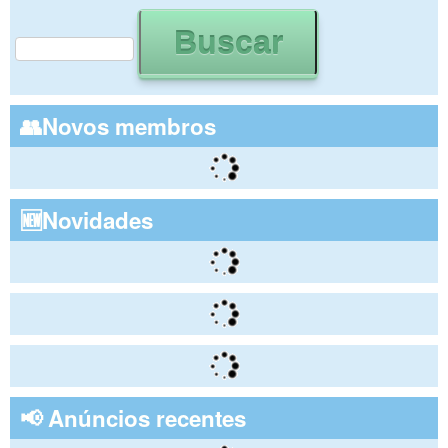
Buscar
Formulário de busca
👥Novos membros
🆕Novidades
📢 Anúncios recentes