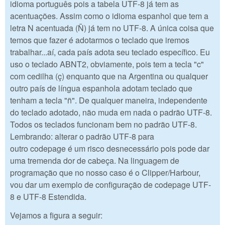
idioma português pois a tabela UTF-8 já tem as
acentuações. Assim como o idioma espanhol que tem a
letra N acentuada (Ñ) já tem no UTF-8. A única coisa que
temos que fazer é adotarmos o teclado que iremos
trabalhar...aí, cada país adota seu teclado específico. Eu
uso o teclado ABNT2, obviamente, pois tem a tecla "c"
com cedilha (ç) enquanto que na Argentina ou qualquer
outro país de língua espanhola adotam teclado que
tenham a tecla "ñ". De qualquer maneira, independente
do teclado adotado, não muda em nada o padrão UTF-8.
Todos os teclados funcionam bem no padrão UTF-8.
Lembrando: alterar o padrão UTF-8 para
outro codepage é um risco desnecessário pois pode dar
uma tremenda dor de cabeça. Na linguagem de
programação que no nosso caso é o Clipper/Harbour,
vou dar um exemplo de configuração de codepage UTF-
8 e UTF-8 Estendida.
Vejamos a figura a seguir: