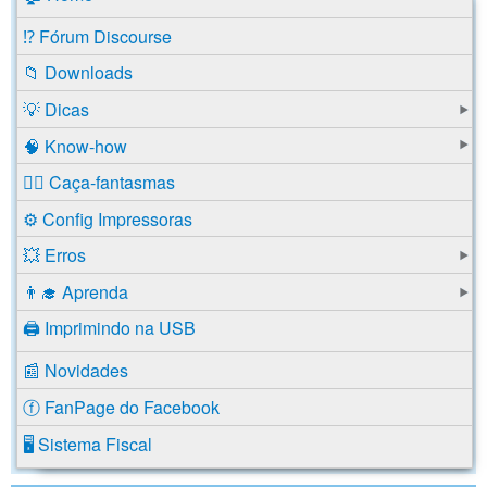
⁉️ Fórum Discourse
📁 Downloads
💡 Dicas
🧠 Know-how
🕵️‍♂️ Caça-fantasmas
⚙️ Config Impressoras
💥 Erros
👨‍🎓 Aprenda
🖨️ Imprimindo na USB
📰 Novidades
ⓕ FanPage do Facebook
🖥️ Sistema Fiscal