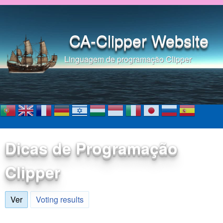
Pular para o conteúdo
principal
CA-Clipper Website
Linguagem de programação Clipper
Dicas de Programação
Clipper
Ver
(aba ativa)
Voting results