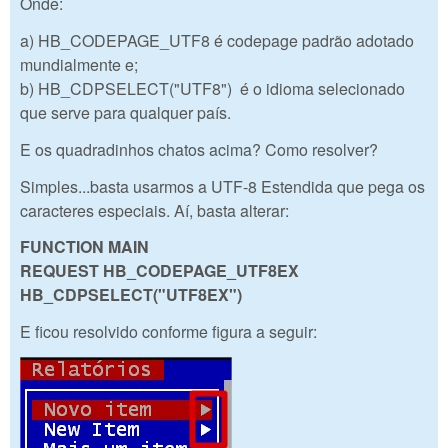
Onde:
a) HB_CODEPAGE_UTF8 é codepage padrão adotado
mundialmente e;
b) HB_CDPSELECT("UTF8") é o idioma selecionado
que serve para qualquer país.
E os quadradinhos chatos acima? Como resolver?
Simples...basta usarmos a UTF-8 Estendida que pega os
caracteres especiais. Aí, basta alterar:
FUNCTION MAIN
REQUEST HB_CODEPAGE_UTF8
EX
HB_CDPSELECT("UTF8
EX
")
E ficou resolvido conforme figura a seguir: