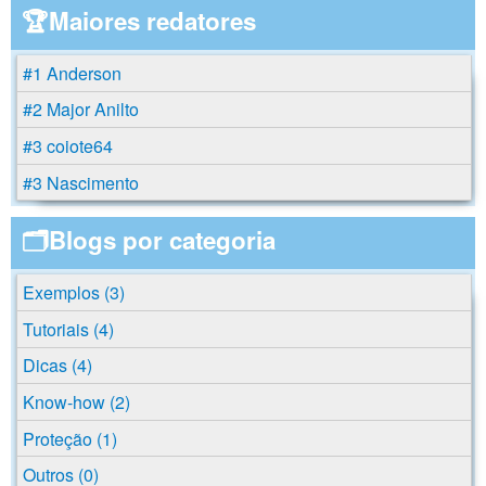
🏆Maiores redatores
#1 Anderson
#2 Major Anilto
#3 coiote64
#3 Nascimento
🗂️Blogs por categoria
Exemplos (3)
Tutoriais (4)
Dicas (4)
Know-how (2)
Proteção (1)
Outros (0)