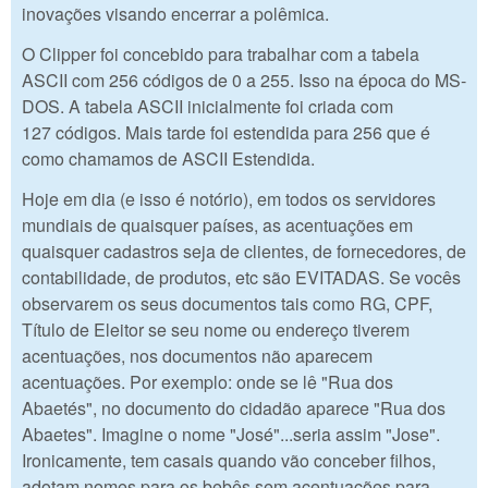
inovações visando encerrar a polêmica.
O Clipper foi concebido para trabalhar com a tabela
ASCII com 256 códigos de 0 a 255. Isso na época do MS-
DOS. A tabela ASCII inicialmente foi criada com
127 códigos. Mais tarde foi estendida para 256 que é
como chamamos de ASCII Estendida.
Hoje em dia (e isso é notório), em todos os servidores
mundiais de quaisquer países, as acentuações em
quaisquer cadastros seja de clientes, de fornecedores, de
contabilidade, de produtos, etc são EVITADAS. Se vocês
observarem os seus documentos tais como RG, CPF,
Título de Eleitor se seu nome ou endereço tiverem
acentuações, nos documentos não aparecem
acentuações. Por exemplo: onde se lê "Rua dos
Abaetés", no documento do cidadão aparece "Rua dos
Abaetes". Imagine o nome "José"...seria assim "Jose".
Ironicamente, tem casais quando vão conceber filhos,
adotam nomes para os bebês sem acentuações para