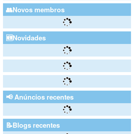
👥Novos membros
🆕Novidades
📢 Anúncios recentes
📝Blogs recentes