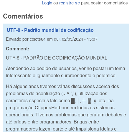
Login
ou
registre-se
para postar comentários
Comentários
UTF-8 - Padrão mundial de codificação
Enviado por
coiote64
em
qui, 02/05/2024 - 15:07
Comment:
UTF-8 - PADRÃO DE CODIFICAÇÃO MUNDIAL
Atendendo ao pedido de usuários, venho postar um tema
interessante e igualmente surpreendente e polêmico.
Há alguns anos tivemos várias discussões acerca dos
problemas de acentuação (
~
,
^
,
´
,
`
), utilização dos
caracteres especiais tais como
█
,
│
,
┼
, ▓,
ç
, etc., na
programação Clipper/Harbour em todos os sistemas
operacionais. Tivemos problemas que geraram debates e
até brigas entre programadores. Brigas entre
programadores fazem parte e até impulsiona ideias e