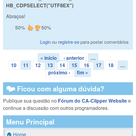
HB_CDPSELECT("UTF8
EX
")
Abraços!
50%
50%
Login
ou
registre-se
para postar comentários
« início
‹ anterior
…
Páginas
10
11
12
13
14
15
16
17
18
…
próximo ›
fim »
🗫 Ficou com alguma dúvida?
Publique sua questão no
Fórum do CA-Clipper Website
e
continue a discussão com outros programadores.
Menu Principal
🏠 Home