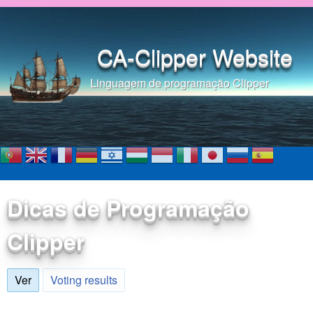
Pular para o conteúdo
principal
CA-Clipper Website
Linguagem de programação Clipper
Dicas de Programação
Clipper
Ver
(aba ativa)
Voting results