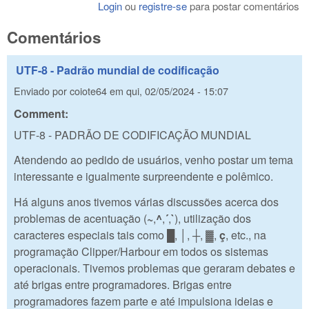
Login
ou
registre-se
para postar comentários
Comentários
UTF-8 - Padrão mundial de codificação
Enviado por
coiote64
em
qui, 02/05/2024 - 15:07
Comment:
UTF-8 - PADRÃO DE CODIFICAÇÃO MUNDIAL
Atendendo ao pedido de usuários, venho postar um tema
interessante e igualmente surpreendente e polêmico.
Há alguns anos tivemos várias discussões acerca dos
problemas de acentuação (
~
,
^
,
´
,
`
), utilização dos
caracteres especiais tais como
█
,
│
,
┼
, ▓,
ç
, etc., na
programação Clipper/Harbour em todos os sistemas
operacionais. Tivemos problemas que geraram debates e
até brigas entre programadores. Brigas entre
programadores fazem parte e até impulsiona ideias e