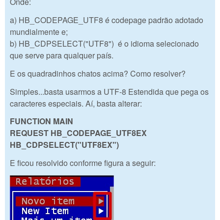
Onde:
a) HB_CODEPAGE_UTF8 é codepage padrão adotado
mundialmente e;
b) HB_CDPSELECT("UTF8") é o idioma selecionado
que serve para qualquer país.
E os quadradinhos chatos acima? Como resolver?
Simples...basta usarmos a UTF-8 Estendida que pega os
caracteres especiais. Aí, basta alterar:
FUNCTION MAIN
REQUEST HB_CODEPAGE_UTF8
EX
HB_CDPSELECT("UTF8
EX
")
E ficou resolvido conforme figura a seguir: