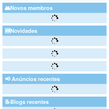
👥Novos membros
🆕Novidades
📢 Anúncios recentes
📝Blogs recentes