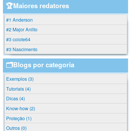
🏆Maiores redatores
#1 Anderson
#2 Major Anilto
#3 coiote64
#3 Nascimento
🗂️Blogs por categoria
Exemplos (3)
Tutoriais (4)
Dicas (4)
Know-how (2)
Proteção (1)
Outros (0)