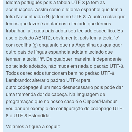
idioma português pois a tabela UTF-8 já tem as
acentuações. Assim como o idioma espanhol que tem a
letra N acentuada (Ñ) já tem no UTF-8. A única coisa que
temos que fazer é adotarmos o teclado que iremos
trabalhar...aí, cada país adota seu teclado específico. Eu
uso o teclado ABNT2, obviamente, pois tem a tecla "c"
com cedilha (ç) enquanto que na Argentina ou qualquer
outro país de língua espanhola adotam teclado que
tenham a tecla "ñ". De qualquer maneira, independente
do teclado adotado, não muda em nada o padrão UTF-8.
Todos os teclados funcionam bem no padrão UTF-8.
Lembrando: alterar o padrão UTF-8 para
outro codepage é um risco desnecessário pois pode dar
uma tremenda dor de cabeça. Na linguagem de
programação que no nosso caso é o Clipper/Harbour,
vou dar um exemplo de configuração de codepage UTF-
8 e UTF-8 Estendida.
Vejamos a figura a seguir: