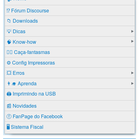
⁉️ Fórum Discourse
📁 Downloads
💡 Dicas
🧠 Know-how
🕵️‍♂️ Caça-fantasmas
⚙️ Config Impressoras
💥 Erros
👨‍🎓 Aprenda
🖨️ Imprimindo na USB
📰 Novidades
ⓕ FanPage do Facebook
🖥️ Sistema Fiscal