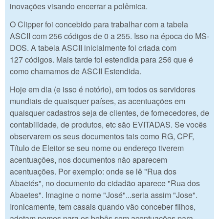
inovações visando encerrar a polêmica.
O Clipper foi concebido para trabalhar com a tabela
ASCII com 256 códigos de 0 a 255. Isso na época do MS-
DOS. A tabela ASCII inicialmente foi criada com
127 códigos. Mais tarde foi estendida para 256 que é
como chamamos de ASCII Estendida.
Hoje em dia (e isso é notório), em todos os servidores
mundiais de quaisquer países, as acentuações em
quaisquer cadastros seja de clientes, de fornecedores, de
contabilidade, de produtos, etc são EVITADAS. Se vocês
observarem os seus documentos tais como RG, CPF,
Título de Eleitor se seu nome ou endereço tiverem
acentuações, nos documentos não aparecem
acentuações. Por exemplo: onde se lê "Rua dos
Abaetés", no documento do cidadão aparece "Rua dos
Abaetes". Imagine o nome "José"...seria assim "Jose".
Ironicamente, tem casais quando vão conceber filhos,
adotam nomes para os bebês sem acentuações para