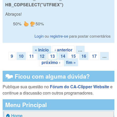
HB_CDPSELECT("UTF8
EX
")
Abraços!
50%
50%
Login
ou
registre-se
para postar comentários
« início
‹ anterior
…
Páginas
9
10
11
12
13
14
15
16
17
…
próximo ›
fim »
🗫 Ficou com alguma dúvida?
Publique sua questão no
Fórum do CA-Clipper Website
e
continue a discussão com outros programadores.
Menu Principal
🏠 Home